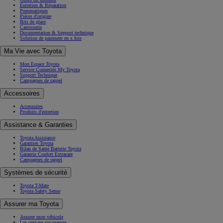
Entretien & Réparation
Pneumatiques
Pièces d'origine
Bris de glace
Carrosserie
Documentation & Support technique
Solution de paiement en x fois
Ma Vie avec Toyota
Mon Espace Toyota
Service Connectés My Toyota
Support Technique
Campagnes de rappel
Accessoires
Accessoires
Produits d'entretien
Assistance & Garanties
Toyota Assistance
Garanties Toyota
Bilan de Santé Batterie Toyota
Garantie Confort Extracare
Campagnes de rappel
Systèmes de sécurité
Toyota T-Mate
Toyota Safety Sense
Assurer ma Toyota
Assurer mon véhicule
Les options sur-mesure