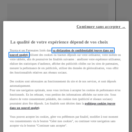
Continuer sans accepter →
mm
1 510
Hauteur
La qualité de votre expérience dépend de vos choix
Toyota et ses Partenaires listés dans
sa déclaration de confidentialité (ouvre dans un
nouvel onglet)
utilisent des cookies ou traceurs déposés sur votre ordinateur, votre mobile ou
Longueur
3 700
mm
votre tablette, afin de poursuivre les finalités suivantes : améliorer votre expérience utilisateur,
réaliser des statistiques d’audience, afficher des publicités ciblées sur les sites de partenaires,
mesurer la performance de ces publicités, utiliser des données de géolocalisation, vous offrir
des fonctionnalités relatives aux réseaux sociaux.
Des cookies sont nécessaires au fonctionnement du site et de nos services, et sont déposés
automatiquement.
Pour une navigation optimale, nous vous invitons à accepter les cookies de performance et/ou
fonctionnels. En les refusant, vous perdriez des informations affichées sur notre site. Sous
Largeur
1 740
mm
réserve de votre consentement préalable, des cookies tiers (publicité et réseaux sociaux)
pourraient alors être déposés. Les finalités sont décrites dans la
politique cookies (ouvre
dans un nouvel onglet)
.
Vous pouvez accepter les cookies, gérer vos préférences par finalité, modifier à tout moment
vos consentements via le bouton "Gérer mes cookies", ou continuer votre navigation sans
accepter via le bouton "Continuer sans accepter".
Consommation mixte