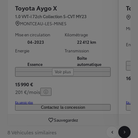
Toyota Aygo X
Toy
1.0 VVT-i 72ch Collection S-CVT MY23
VEL
MONTCEAU-LES-MINES
Mise e
Mise en circulation
Kilométrage
04-2023
22 412 km
Energ
Energie
Transmission
Boîte
Essence
automatique
Voir plus
16 40
15 990 €
201 €/mois
En savoir plus
En savoir
Contactez la concession
Sauvegardez
8 Véhicules similaires