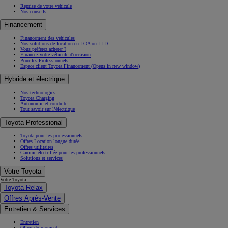
Reprise de votre véhicule
Nos conseils
Financement
Financement des véhicules
Nos solutions de location en LOA ou LLD
Vous préférez acheter ?
Financez votre véhicule d'occasion
Pour les Professionnels
Espace client Toyota Financement
(Opens in new window)
Hybride et électrique
Nos technologies
Toyota Charging
Autonomie et conduite
Tout savoir sur l’électrique
Toyota Professional
Toyota pour les professionnels
Offres Location longue durée
Offres utilitaires
Gamme électrifiée pour les professionnels
Solutions et services
Votre Toyota
Votre Toyota
Toyota Relax
Offres Après-Vente
Entretien & Services
Entretien
Offres du moment