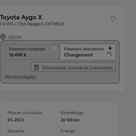
Toyota Aygo X
Sauvegarder le véh
1.0 VVT-i 72ch Design S-CVT MY23
DECHY
Paiement comptant
Paiement comptant
Paiement sélectionné
16 490 €
Chargement
Personnaliser le mode de financement
Mentions légales
Mise en circulation
Kilométrage
03-2023
26 100 km
Garantie
Energie