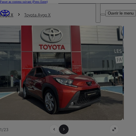
Passer au contenu suivant
(Press Enter)
DEALER NAME
Vous êtes ici
:
Ouvrir le menu
Trouvez un partenaire Toyota
Aygo X
Toyota Aygo X
1/23