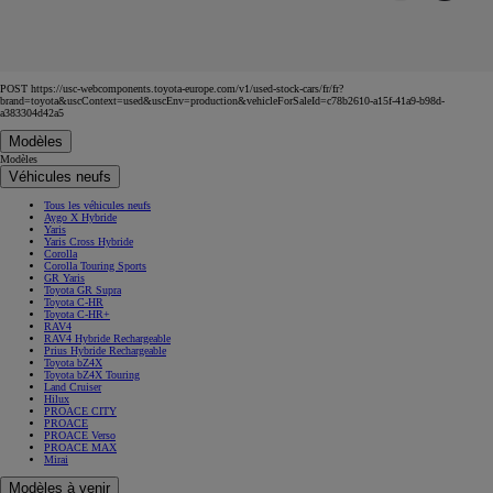
POST https://usc-webcomponents.toyota-europe.com/v1/used-stock-cars/fr/fr?
brand=toyota&uscContext=used&uscEnv=production&vehicleForSaleId=c78b2610-a15f-41a9-b98d-
a383304d42a5
Modèles
Modèles
Véhicules neufs
Tous les véhicules neufs
Aygo X Hybride
Yaris
Yaris Cross Hybride
Corolla
Corolla Touring Sports
GR Yaris
Toyota GR Supra
Toyota C-HR
Toyota C-HR+
RAV4
RAV4 Hybride Rechargeable
Prius Hybride Rechargeable
Toyota bZ4X
Toyota bZ4X Touring
Land Cruiser
Hilux
PROACE CITY
PROACE
PROACE Verso
PROACE MAX
Mirai
Modèles à venir