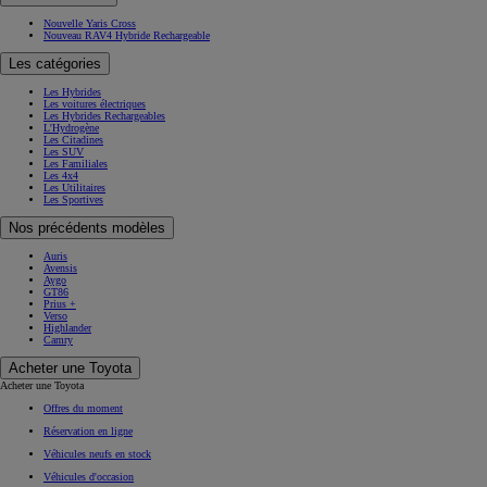
Nouvelle Yaris Cross
Nouveau RAV4 Hybride Rechargeable
Les catégories
Les Hybrides
Les voitures électriques
Les Hybrides Rechargeables
L'Hydrogène
Les Citadines
Les SUV
Les Familiales
Les 4x4
Les Utilitaires
Les Sportives
Nos précédents modèles
Auris
Avensis
Aygo
GT86
Prius +
Verso
Highlander
Camry
Acheter une Toyota
Acheter une Toyota
Offres du moment
Réservation en ligne
Véhicules neufs en stock
Véhicules d'occasion