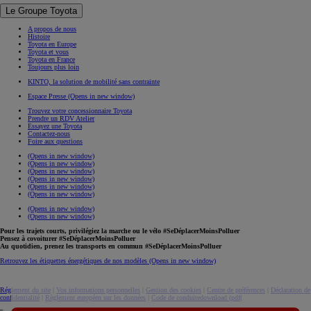
Le Groupe Toyota
A propos de nous
Histoire
Toyota en Europe
Toyota et vous
Toyota en France
Toujours plus loin
KINTO, la solution de mobilité sans contrainte
Espace Presse
(Opens in new window)
Trouvez votre concessionnaire Toyota
Prendre un RDV Atelier
Essayez une Toyota
Contactez-nous
Foire aux questions
(Opens in new window)
(Opens in new window)
(Opens in new window)
(Opens in new window)
(Opens in new window)
(Opens in new window)
(Opens in new window)
(Opens in new window)
Pour les trajets courts, privilégiez la marche ou le vélo #SeDéplacerMoinsPolluer
Pensez à covoiturer #SeDéplacerMoinsPolluer
Au quotidien, prenez les transports en commun #SeDéplacerMoinsPolluer
Retrouvez les étiquettes énergétiques de nos modèles
(Opens in new window)
Réglement du site
|
Vos informations personnelles
|
Gestion des cookies
|
Centre de préférences
|
Déclaration de
confidentialité
|
Règlement européen sur les données
|
Code de conduite
download (pdf(