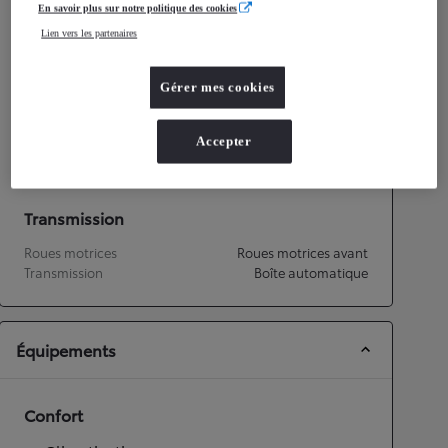
En savoir plus sur notre politique des cookies
Consommation mixte
4,9
L/100 km
Lien vers les partenaires
Émissions CO2
112
g/km
Gérer mes cookies
Performances
Vitesse maximale
151
km/h
Accepter
Accélération 0-100km/h
14,8
secondes
Transmission
Roues motrices
Roues motrices avant
Transmission
Boîte automatique
Équipements
Confort