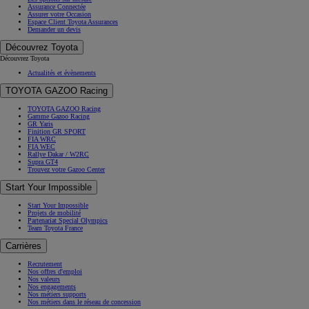
Assurance Connectée
Assurer votre Occasion
Espace Client Toyota Assurances
Demander un devis
Découvrez Toyota
Découvrez Toyota
Actualités et évènements
TOYOTA GAZOO Racing
TOYOTA GAZOO Racing
Gamme Gazoo Racing
GR Yaris
Finition GR SPORT
FIA WRC
FIA WEC
Rallye Dakar / W2RC
Supra GT4
Trouvez votre Gazoo Center
Start Your Impossible
Start Your Impossible
Projets de mobilité
Partenariat Special Olympics
Team Toyota France
Carrières
Recrutement
Nos offres d'emploi
Nos valeurs
Nos engagements
Nos métiers supports
Nos métiers dans le réseau de concession