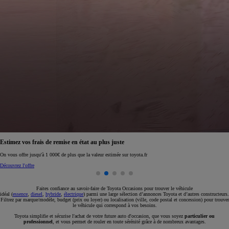
Réservez en ligne votre occasion pour 1€ seulement
Réservez en ligne
Faites confiance au savoir-faire de Toyota Occasions pour trouver le véhicule
idéal (
essence
,
diesel
,
hybride
,
électrique
) parmi une large sélection d’annonces Toyota et d’autres constructeurs.
Filtrez par marque/modèle, budget (prix ou loyer) ou localisation (ville, code postal et concession) pour trouver
le véhicule qui correspond à vos besoins.
Toyota simplifie et sécurise l'achat de votre future auto d'occasion, que vous soyez
particulier ou
professionnel
, et vous permet de rouler en toute sérénité grâce à de nombreux avantages.