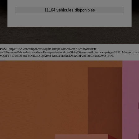
11164 véhicules disponibles
POST https://usc-webcomponents.toyota-europe.com/v1/car-filter-header/fr/fr?
carFilter=used&brand=toyota&uscEnv=production&useGlobalStore=true&utm_campaign=SEM_Marqu
vQDFTF17snsOFbnTZOHLLQlQtXfmd-Rdo3T5keNnTAs1zChF2zTihoCtNwQAvD_BwE