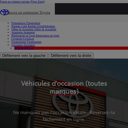
Passer au contenu suivant
(Press Enter)
...
Trouvez un partenaire Toyota
Voiture d'occasion
Présentation
Présentation
Rachats Cash
Rachats ExtraOrdinaires
Offres & Actualités
Offres & Actualités
Avantages
Avantages
Réservation en ligne
Réservation en ligne
Livraison
Livraison
Financement
Financement
Assurance
Assurance
Hybride
Hybride
Défilement vers la gauche
Défilement vers la droite
Véhicules d'occasion (toutes
marques)
Ne manquez pas l'occasion idéale : Réservez-la
facilement en ligne.