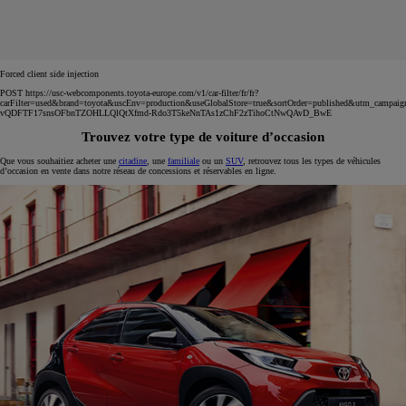
Forced client side injection
POST https://usc-webcomponents.toyota-europe.com/v1/car-filter/fr/fr?
carFilter=used&brand=toyota&uscEnv=production&useGlobalStore=true&sortOrder=published&utm
vQDFTF17snsOFbnTZOHLLQlQtXfmd-Rdo3T5keNnTAs1zChF2zTihoCtNwQAvD_BwE
Trouvez votre type de voiture d’occasion
Que vous souhaitiez acheter une
citadine
, une
familiale
ou un
SUV
, retrouvez tous les types de véhicules
d’occasion en vente dans notre réseau de concessions et réservables en ligne.