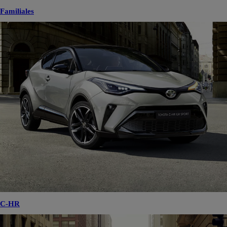
Familiales
C-HR