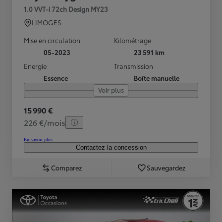
1.0 VVT-i 72ch Design MY23
LIMOGES
Mise en circulation
Kilométrage
05-2023
23 591 km
Energie
Transmission
Essence
Boîte manuelle
Voir plus
15 990 €
226 €/mois
En savoir plus
Contactez la concession
Comparez
Sauvegardez