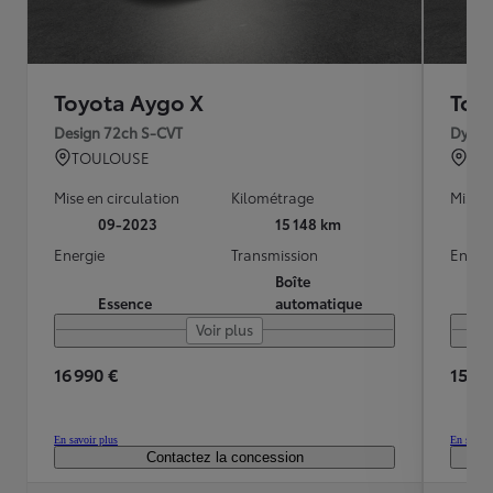
Toyota Aygo X
Toy
Design 72ch S-CVT
Dynam
TOULOUSE
TO
Mise en circulation
Kilométrage
Mise e
09-2023
15 148 km
Energie
Transmission
Energ
Boîte
Essence
automatique
Voir plus
16 990 €
15 89
En savoir plus
En savoir
Contactez la concession