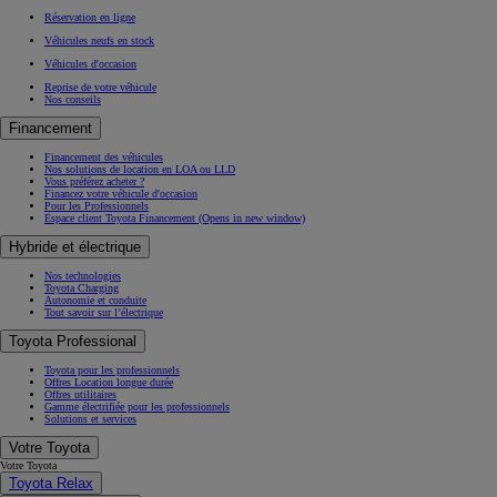
Réservation en ligne
Véhicules neufs en stock
Véhicules d'occasion
Reprise de votre véhicule
Nos conseils
Financement
Financement des véhicules
Nos solutions de location en LOA ou LLD
Vous préférez acheter ?
Financez votre véhicule d'occasion
Pour les Professionnels
Espace client Toyota Financement
(Opens in new window)
Hybride et électrique
Nos technologies
Toyota Charging
Autonomie et conduite
Tout savoir sur l’électrique
Toyota Professional
Toyota pour les professionnels
Offres Location longue durée
Offres utilitaires
Gamme électrifiée pour les professionnels
Solutions et services
Votre Toyota
Votre Toyota
Toyota Relax