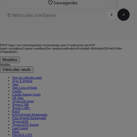
Sauvegardez
8 Véhicules similaires
POST https://usc-webcomponents.toyota-europe.com/v1/used-stock-cars/fr/fr?
brand=toyota&uscContext=used&uscEnv=production&vehicleForSaleId=60cbcb4d-f329-4d14-9fec-
070a8e4bdd11
Modèles
Modèles
Véhicules neufs
Tous les véhicules neufs
Aygo X Hybride
Yaris
Yaris Cross Hybride
Corolla
Corolla Touring Sports
GR Yaris
Toyota GR Supra
Toyota C-HR
Toyota C-HR+
RAV4
RAV4 Hybride Rechargeable
Prius Hybride Rechargeable
Toyota bZ4X
Toyota bZ4X Touring
Land Cruiser
Hilux
PROACE CITY