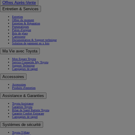
Offres Après-Vente
Entretien & Services
Entretien
Offres du moment
Entretien & Réparation
Pneumatiques
Pièces d'origine
Bris de glace
Carrosserie
Documentation & Support technique
Solution de paiement en x fois
Ma Vie avec Toyota
Mon Espace Toyota
Service Connectés My Toyota
Support Technique
Campagnes de rappel
Accessoires
Accessoires
Produits d'entretien
Assistance & Garanties
Toyota Assistance
Garanties Toyota
Bilan de Santé Batterie Toyota
Garantie Confort Extracare
Campagnes de rappel
Systèmes de sécurité
Toyota T-Mate