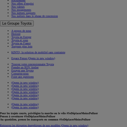
Recrutement
Nos offres d'emploi
Nos valeurs
Nos engagements
Nos métiers supports
Nos métiers dans le réseau de concession
Le Groupe Toyota
A propos de nous
Histoire
Toyota en Europe
Toyota et vous
Toyota en France
Toujours plus loin
KINTO, la solution de mobilité sans contrainte
Espace Presse
(Opens in new window)
Trouvez votre concessionnaire Toyota
Prendre un RDV Atelier
Essayez une Toyota
Contactez-nous
Foire aux questions
(Opens in new window)
(Opens in new window)
(Opens in new window)
(Opens in new window)
(Opens in new window)
(Opens in new window)
(Opens in new window)
(Opens in new window)
Pour les trajets courts, privilégiez la marche ou le vélo #SeDéplacerMoinsPolluer
Pensez à covoiturer #SeDéplacerMoinsPolluer
Au quotidien, prenez les transports en commun #SeDéplacerMoinsPolluer
Retrouvez les étiquettes énergétiques de nos modèles
(Opens in new window)