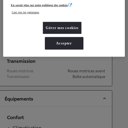
Consommation mixte
4,9
L/100 km
En savoir plus sur notre politique des cookies
Émissions CO2
112
g/km
Lien vers les partenaires
Performances
Gérer mes cookies
Vitesse maximale
151
km/h
Accélération 0-100km/h
14,8
secondes
Accepter
Transmission
Roues motrices
Roues motrices avant
Transmission
Boîte automatique
Équipements
Confort
Climatisation