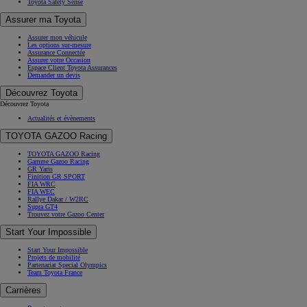
Toyota Safety Sense
Assurer ma Toyota
Assurer mon véhicule
Les options sur-mesure
Assurance Connectée
Assurer votre Occasion
Espace Client Toyota Assurances
Demander un devis
Découvrez Toyota
Découvrez Toyota
Actualités et évènements
TOYOTA GAZOO Racing
TOYOTA GAZOO Racing
Gamme Gazoo Racing
GR Yaris
Finition GR SPORT
FIA WRC
FIA WEC
Rallye Dakar / W2RC
Supra GT4
Trouvez votre Gazoo Center
Start Your Impossible
Start Your Impossible
Projets de mobilité
Partenariat Special Olympics
Team Toyota France
Carrières