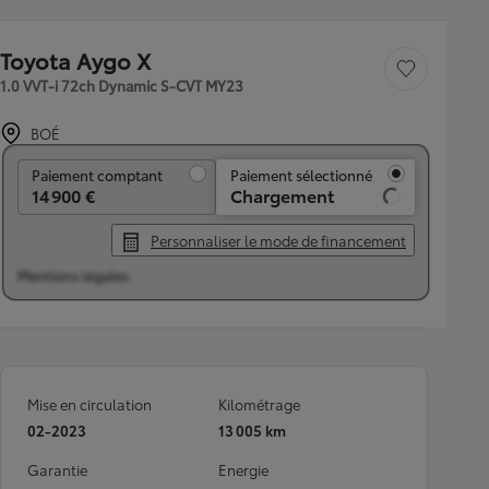
Toyota Aygo X
Sauvegarder le véh
1.0 VVT-i 72ch Dynamic S-CVT MY23
BOÉ
Paiement comptant
Paiement comptant
Paiement sélectionné
14 900 €
Chargement
Personnaliser le mode de financement
Mentions légales
Mise en circulation
Kilométrage
02-2023
13 005 km
Garantie
Energie