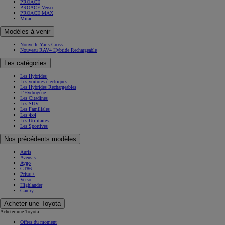
PROACE
PROACE Verso
PROACE MAX
Mirai
Modèles à venir
Nouvelle Yaris Cross
Nouveau RAV4 Hybride Rechargeable
Les catégories
Les Hybrides
Les voitures électriques
Les Hybrides Rechargeables
L'Hydrogène
Les Citadines
Les SUV
Les Familiales
Les 4x4
Les Utilitaires
Les Sportives
Nos précédents modèles
Auris
Avensis
Aygo
GT86
Prius +
Verso
Highlander
Camry
Acheter une Toyota
Acheter une Toyota
Offres du moment