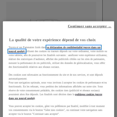
mm
Continuer sans accepter →
1 510
Hauteur
La qualité de votre expérience dépend de vos choix
Toyota et ses Partenaires listés dans
sa déclaration de confidentialité (ouvre dans un
Longueur
3 700
mm
nouvel onglet)
utilisent des cookies ou traceurs déposés sur votre ordinateur, votre mobile ou
votre tablette, afin de poursuivre les finalités suivantes : améliorer votre expérience utilisateur,
réaliser des statistiques d’audience, afficher des publicités ciblées sur les sites de partenaires,
mesurer la performance de ces publicités, utiliser des données de géolocalisation, vous offrir
des fonctionnalités relatives aux réseaux sociaux.
Des cookies sont nécessaires au fonctionnement du site et de nos services, et sont déposés
automatiquement.
Pour une navigation optimale, nous vous invitons à accepter les cookies de performance et/ou
Largeur
1 740
mm
fonctionnels. En les refusant, vous perdriez des informations affichées sur notre site. Sous
réserve de votre consentement préalable, des cookies tiers (publicité et réseaux sociaux)
pourraient alors être déposés. Les finalités sont décrites dans la
politique cookies (ouvre
dans un nouvel onglet)
.
Vous pouvez accepter les cookies, gérer vos préférences par finalité, modifier à tout moment
vos consentements via le bouton "Gérer mes cookies", ou continuer votre navigation sans
Consommation mixte
accepter via le bouton "Continuer sans accepter".