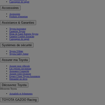
Campagnes de rappel
Accessoires
Accessoires
Produits d'entretien
Assistance & Garanties
Toyota Assistance
Garanties Toyota
Bilan de Santé Batterie Toyota
Garantie Confort Extracare
Campagnes de rappel
Systèmes de sécurité
Toyota T-Mate
Toyota Safety Sense
Assurer ma Toyota
Assurer mon véhicule
Les options sur-mesure
Assurance Connectée
Assurer votre Occasion
Espace Client Toyota Assurances
Demander un devis
Découvrez Toyota
Découvrez Toyota
Actualités et évènements
TOYOTA GAZOO Racing