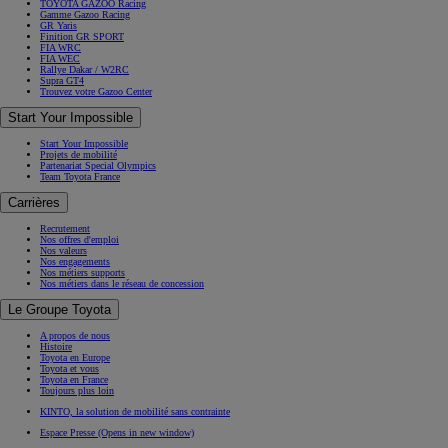
TOYOTA GAZOO Racing
Gamme Gazoo Racing
GR Yaris
Finition GR SPORT
FIA WRC
FIA WEC
Rallye Dakar / W2RC
Supra GT4
Trouvez votre Gazoo Center
Start Your Impossible
Start Your Impossible
Projets de mobilité
Partenariat Special Olympics
Team Toyota France
Carrières
Recrutement
Nos offres d'emploi
Nos valeurs
Nos engagements
Nos métiers supports
Nos métiers dans le réseau de concession
Le Groupe Toyota
A propos de nous
Histoire
Toyota en Europe
Toyota et vous
Toyota en France
Toujours plus loin
KINTO, la solution de mobilité sans contrainte
Espace Presse
(Opens in new window)