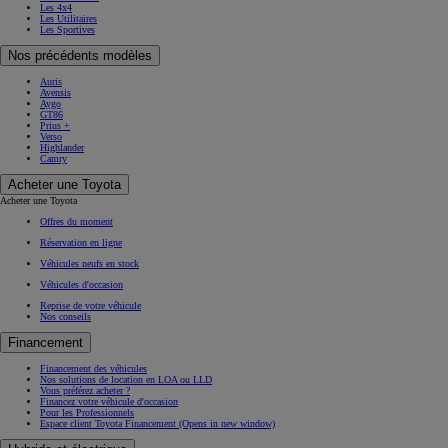
Les 4x4
Les Utilitaires
Les Sportives
Nos précédents modèles
Auris
Avensis
Aygo
GT86
Prius +
Verso
Highlander
Camry
Acheter une Toyota
Acheter une Toyota
Offres du moment
Réservation en ligne
Véhicules neufs en stock
Véhicules d'occasion
Reprise de votre véhicule
Nos conseils
Financement
Financement des véhicules
Nos solutions de location en LOA ou LLD
Vous préférez acheter ?
Financez votre véhicule d'occasion
Pour les Professionnels
Espace client Toyota Financement
(Opens in new window)