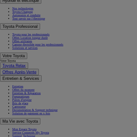
Hybride et électrique
Nos technologies
Toyota Charging
Autonomie et conduite
Tout savoir sur l’électrique
Toyota Professional
Toyota pour les professionnels
Offres Location longue durée
Offres utilitaires
Gamme électrifiée pour les professionnels
Solutions et services
Votre Toyota
Votre Toyota
Toyota Relax
Offres Après-Vente
Entretien & Services
Entretien
Offres du moment
Entretien & Réparation
Pneumatiques
Pièces d'origine
Bris de glace
Carrosserie
Documentation & Support technique
Solution de paiement en x fois
Ma Vie avec Toyota
Mon Espace Toyota
Service Connectés My Toyota
Support Technique