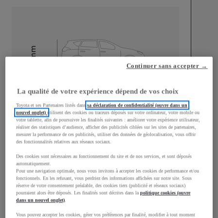
mm
1 510
Continuer sans accepter →
Hauteur
La qualité de votre expérience dépend de vos choix
Longueur
3 700
mm
Toyota et ses Partenaires listés dans
sa déclaration de confidentialité (ouvre dans un
nouvel onglet)
utilisent des cookies ou traceurs déposés sur votre ordinateur, votre mobile ou
votre tablette, afin de poursuivre les finalités suivantes : améliorer votre expérience utilisateur,
réaliser des statistiques d’audience, afficher des publicités ciblées sur les sites de partenaires,
mesurer la performance de ces publicités, utiliser des données de géolocalisation, vous offrir
des fonctionnalités relatives aux réseaux sociaux.
Des cookies sont nécessaires au fonctionnement du site et de nos services, et sont déposés
Largeur
1 740
mm
automatiquement.
Pour une navigation optimale, nous vous invitons à accepter les cookies de performance et/ou
fonctionnels. En les refusant, vous perdriez des informations affichées sur notre site. Sous
réserve de votre consentement préalable, des cookies tiers (publicité et réseaux sociaux)
pourraient alors être déposés. Les finalités sont décrites dans la
politique cookies (ouvre
dans un nouvel onglet)
.
Consommation mixte
Vous pouvez accepter les cookies, gérer vos préférences par finalité, modifier à tout moment