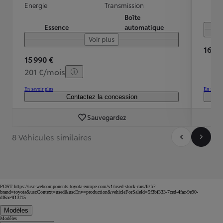
Energie
Transmission
Boîte
Essence
automatique
Voir plus
16 40
15 990 €
201 €/mois
En savoir plus
En savoir
Contactez la concession
Sauvegardez
8 Véhicules similaires
POST https://usc-webcomponents.toyota-europe.com/v1/used-stock-cars/fr/fr?
brand=toyota&uscContext=used&uscEnv=production&vehicleForSaleId=5f3bf333-7ced-4fac-9e90-
df6ae4f13f15
Modèles
Modèles