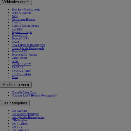
Véhicules neufs
Tous les véhicules neufs
Aygo X Hybride
Yaris
Yaris Cross Hybride
Corolla
Corolla Touring Sports
GR Yaris
Toyota GR Supra
Toyota C-HR
Toyota C-HR+
RAV4
RAV4 Hybride Rechargeable
Prius Hybride Rechargeable
Toyota bZ4X
Toyota bZ4X Touring
Land Cruiser
Hilux
PROACE CITY
PROACE
PROACE Verso
PROACE MAX
Mirai
Modèles à venir
Nouvelle Yaris Cross
Nouveau RAV4 Hybride Rechargeable
Les catégories
Les Hybrides
Les voitures électriques
Les Hybrides Rechargeables
L'Hydrogène
Les Citadines
Les SUV
Les Familiales