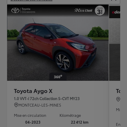
Toyota Aygo X
Toy
1.0 VVT-i 72ch Collection S-CVT MY23
VEL
MONTCEAU-LES-MINES
Mise e
Mise en circulation
Kilométrage
04-2023
22 412 km
Energ