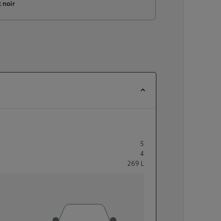
 noir
5
4
269
L