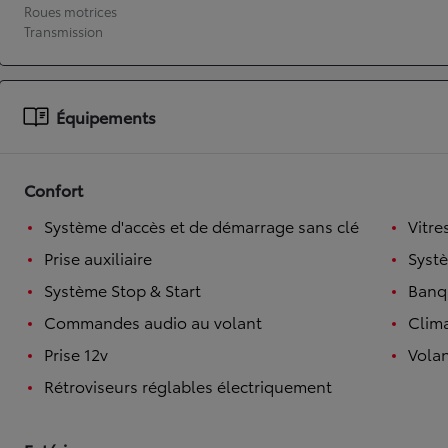
Roues motrices
Transmission
À partir de 19 700 €
Nouvelle Yaris Cross
HYBRIDE
Disponible prochainement
Équipements
Confort
Système d'accès et de démarrage sans clé
Vitre
Prise auxiliaire
Syst
Système Stop & Start
Banqu
Commandes audio au volant
Clim
Prise 12v
Volan
Rétroviseurs réglables électriquement