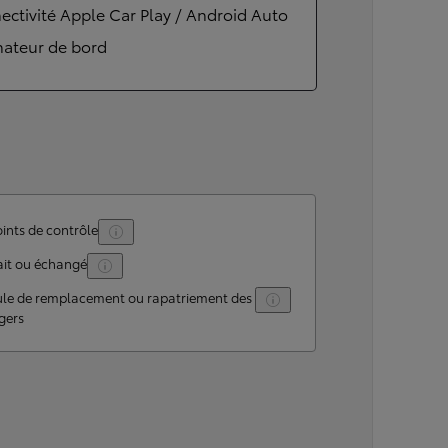
ctivité Apple Car Play / Android Auto
nateur de bord
ints de contrôle
ait ou échangé
ule de remplacement ou rapatriement des
gers