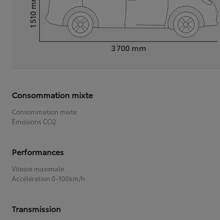
mm
1 510
Hauteur
Longueur
3 700
mm
Consommation mixte
Consommation mixte
Émissions CO2
Performances
Vitesse maximale
Accélération 0-100km/h
Transmission