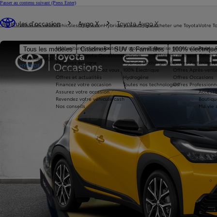
Passer au contenu suivant
(Press Enter)
Vous êtes ici
:
Véhicules d'occasion
Aygo X
Toyota Aygo X
Véhicules neufs
Véhicules d'occasion
Hybride et électrique
Acheter une Toyota
Votre T
Nos voitures d'occasion
Toutes les motorisations
Reprise de votre voiture
Toyota 
Tous les modèles
Citadines
SUV & Familiales
100% électriqu
Avantages Toyota Occasions
Hybride
Offres du moment
Offres 
Nouvelle Aygo X
Réservez en ligne
Hybride Rechargeable
Offres Particuliers
Entrete
HYBRIDE
Livraison près de chez vous
100% Électrique
Offres Après-vente
Offres et actualités
Hydrogène
Offres Occasions
Financez votre occasion
Toutes nos technologies
Offres Professionn
Assurez votre occasion
Accesso
Revendez votre véhicule cash
Boutiqu
Nos conseils
Ma vie 