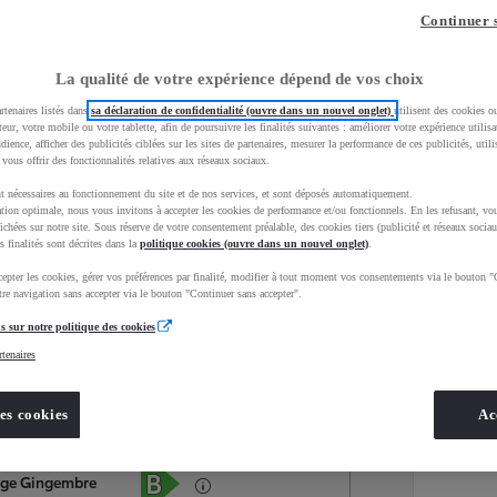
Continuer 
La qualité de votre expérience dépend de vos choix
rtenaires listés dans
sa déclaration de confidentialité (ouvre dans un nouvel onglet)
utilisent des cookies o
teur, votre mobile ou votre tablette, afin de poursuivre les finalités suivantes : améliorer votre expérience utilisat
udience, afficher des publicités ciblées sur les sites de partenaires, mesurer la performance de ces publicités, util
 vous offrir des fonctionnalités relatives aux réseaux sociaux.
t nécessaires au fonctionnement du site et de nos services, et sont déposés automatiquement.
tion optimale, nous vous invitons à accepter les cookies de performance et/ou fonctionnels. En les refusant, vou
ichées sur notre site. Sous réserve de votre consentement préalable, des cookies tiers (publicité et réseaux sociau
s finalités sont décrites dans la
politique cookies (ouvre dans un nouvel onglet)
.
epter les cookies, gérer vos préférences par finalité, modifier à tout moment vos consentements via le bouton "
Services
Concession
re navigation sans accepter via le bouton "Continuer sans accepter".
s sur notre politique des cookies
rtenaires
Energie
oyota Occasions
Essence
es cookies
Ac
Étiquette énergétique
ige Gingembre