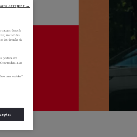
sans accepter →
u traceurs déposés
eur, réaliser des
iser des données de
s perdriez des
x) pourraient alors
Gérer mes cookies",
cepter