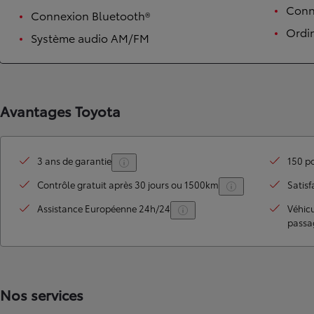
Conne
Connexion Bluetooth®
Ordi
Système audio AM/FM
Avantages Toyota
3 ans de garantie
150 po
TOYOTA C-HR
HYBRIDE OU HYBRIDE RECHARGEABLE
Contrôle gratuit après 30 jours ou 1500km
Satisf
Disponible rapidement
Assistance Européenne 24h/24
Véhic
passa
Nos services