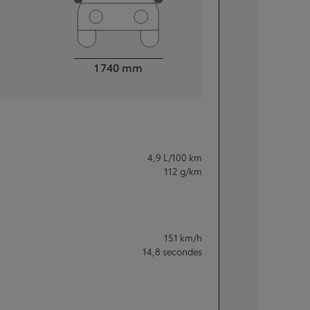
Largeur
1 740
mm
4,9
L/100 km
112
g/km
151
km/h
14,8
secondes