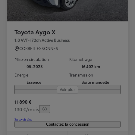
Toyota Aygo X
1.0 VVT-i 72ch Active Business
CORBEIL ESSONNES
Mise en circulation
Kilométrage
05-2023
16 402 km
Energie
Transmission
Essence
Boîte manuelle
Voir plus
11 890 €
130 €/mois
En savoir plus
Contactez la concession