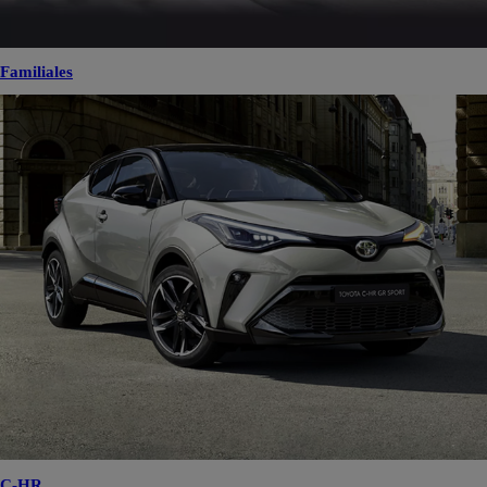
Familiales
C-HR