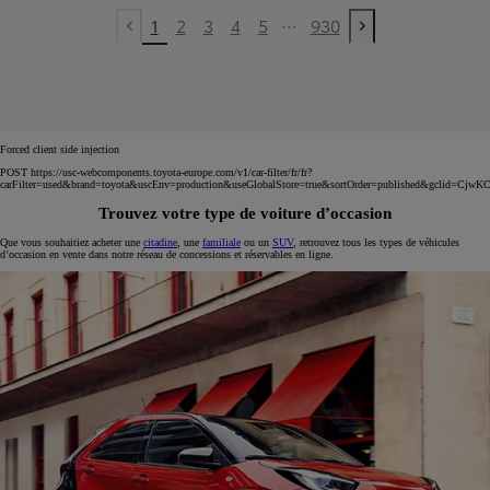
...
1
2
3
4
5
930
Previous page
Next page
Forced client side injection
POST https://usc-webcomponents.toyota-europe.com/v1/car-filter/fr/fr?
carFilter=used&brand=toyota&uscEnv=production&useGlobalStore=true&sortOrder=published
Trouvez votre type de voiture d’occasion
Que vous souhaitiez acheter une
citadine
, une
familiale
ou un
SUV
, retrouvez tous les types de véhicules
d’occasion en vente dans notre réseau de concessions et réservables en ligne.