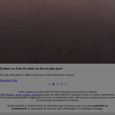
Réservez en ligne votre occasion pour 1€ seulement
Réservez en ligne
Faites confiance au savoir-faire de Toyota Occasions pour trouver le véhicule
idéal (
essence
,
diesel
,
hybride
,
électrique
) parmi une large sélection d’annonces Toyota et d’autres constructeurs.
Filtrez par marque/modèle, budget (prix ou loyer) ou localisation (ville, code postal et concession) pour trouver
le véhicule qui correspond à vos besoins.
Toyota simplifie et sécurise l'achat de votre future auto d'occasion, que vous soyez
particulier ou
professionnel
, et vous permet de rouler en toute sérénité grâce à de nombreux avantages.