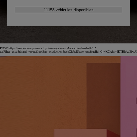
11158 véhicules disponibles
POST https://usc-webcomponents.toyota-europe.com/v1/car-filter-header/fr/fr?
carFilter=used&brand=toyota&uscEnv=production&useGlobalStore=true&gclid=CjwKCAjw4dDT