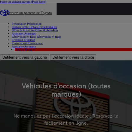
Passer au contenu suivant
(Press Enter)
...
Trouvez un partenaire Toyota
Voiture d'occasion
Présentation
Présentation
Rachats Cash
Rachats ExtraOrdinaires
Offres & Actualités
Offres & Actualités
Avantages
Avantages
Réservation en ligne
Réservation en ligne
Livraison
Livraison
Financement
Financement
Assurance
Assurance
Hybride
Hybride
Défilement vers la gauche
Défilement vers la droite
Véhicules d'occasion (toutes
marques)
Ne manquez pas l'occasion idéale : Réservez-la
facilement en ligne.