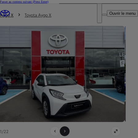
Passer au contenu suivant
(Press Enter)
DEALER NAME
Vous êtes ici
:
Ouvrir le menu
Trouvez un partenaire Toyota
Aygo X
Toyota Aygo X
1/22