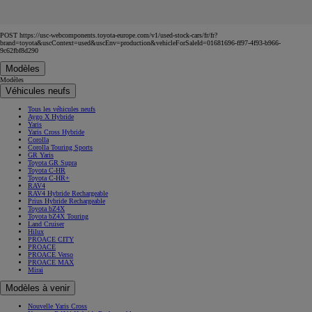
POST https://usc-webcomponents.toyota-europe.com/v1/used-stock-cars/fr/fr?
brand=toyota&uscContext=used&uscEnv=production&vehicleForSaleId=01681696-ff97-4f93-b966-
9c62fbf8d290
Modèles
Modèles
Véhicules neufs
Tous les véhicules neufs
Aygo X Hybride
Yaris
Yaris Cross Hybride
Corolla
Corolla Touring Sports
GR Yaris
Toyota GR Supra
Toyota C-HR
Toyota C-HR+
RAV4
RAV4 Hybride Rechargeable
Prius Hybride Rechargeable
Toyota bZ4X
Toyota bZ4X Touring
Land Cruiser
Hilux
PROACE CITY
PROACE
PROACE Verso
PROACE MAX
Mirai
Modèles à venir
Nouvelle Yaris Cross