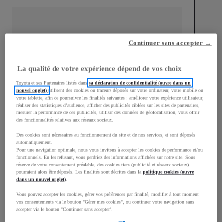
Continuer sans accepter →
mm
1 510
Hauteur
La qualité de votre expérience dépend de vos choix
Toyota et ses Partenaires listés dans
sa déclaration de confidentialité (ouvre dans un
nouvel onglet)
utilisent des cookies ou traceurs déposés sur votre ordinateur, votre mobile ou
Longueur
3 700
mm
votre tablette, afin de poursuivre les finalités suivantes : améliorer votre expérience utilisateur,
réaliser des statistiques d’audience, afficher des publicités ciblées sur les sites de partenaires,
mesurer la performance de ces publicités, utiliser des données de géolocalisation, vous offrir
des fonctionnalités relatives aux réseaux sociaux.
Des cookies sont nécessaires au fonctionnement du site et de nos services, et sont déposés
automatiquement.
Pour une navigation optimale, nous vous invitons à accepter les cookies de performance et/ou
fonctionnels. En les refusant, vous perdriez des informations affichées sur notre site. Sous
réserve de votre consentement préalable, des cookies tiers (publicité et réseaux sociaux)
Largeur
1 740
mm
pourraient alors être déposés. Les finalités sont décrites dans la
politique cookies (ouvre
dans un nouvel onglet)
.
Vous pouvez accepter les cookies, gérer vos préférences par finalité, modifier à tout moment
vos consentements via le bouton "Gérer mes cookies", ou continuer votre navigation sans
accepter via le bouton "Continuer sans accepter".
Consommation mixte