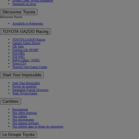
Espace Client Toyota Assurances
Demander un devis
Découvrez Toyota
Découvrez Toyota
Actualités et évènements
TOYOTA GAZOO Racing
TOYOTA GAZOO Racing
Gamme Gazoo Racing
GR Yaris
Finition GR SPORT
FIA WRC
FIA WEC
Rallye Dakar / W2RC
Supra GT4
Trouvez votre Gazoo Center
Start Your Impossible
Start Your Impossible
Projets de mobilité
Partenariat Special Olympics
Team Toyota France
Carrières
Recrutement
Nos offres d'emploi
Nos valeurs
Nos engagements
Nos métiers supports
Nos métiers dans le réseau de concession
Le Groupe Toyota