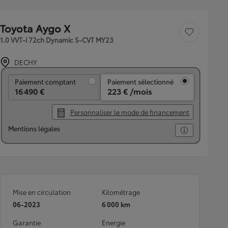
Toyota Aygo X
Sauvegarder le véh
1.0 VVT-i 72ch Dynamic S-CVT MY23
DECHY
Paiement comptant
Paiement comptant
Paiement sélectionné
16 490 €
223 € /mois
Personnaliser le mode de financement
Mentions légales
Mise en circulation
Kilométrage
06-2023
6 000 km
Garantie
Energie