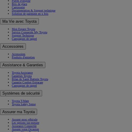
Pièces d'origine
Bris de glace
Carrosserie
Documentation & Support technique
Solution de paiement en x fois
Ma Vie avec Toyota
Mon Espace Toyota
Service Connectés My Toyota
Support Technique
Campagnes de rappel
Accessoires
Accessoires
Produits d'entretien
Assistance & Garanties
Toyota Assistance
Garanties Toyota
Bilan de Santé Batterie Toyota
Garantie Confort Extracare
Campagnes de rappel
Systèmes de sécurité
Toyota T-Mate
Toyota Safety Sense
Assurer ma Toyota
Assurer mon véhicule
Les options sur-mesure
Assurance Connectée
Assurer votre Occasion