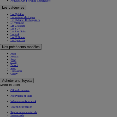
Nouveau RAV4 Hybride Rechargeable
Les catégories
Les Hybrides
Les voitures électriques
Les Hybrides Rechargeables
L'Hydrogène
Les Citadines
Les SUV
Les Familiales
Les 4x4
Les Utilitaires
Les Sportives
Nos précédents modèles
Auris
Avensis
Aygo
GT86
Prius +
Verso
Highlander
Camry
Acheter une Toyota
Acheter une Toyota
Offres du moment
Réservation en ligne
Véhicules neufs en stock
Véhicules d'occasion
Reprise de votre véhicule
Nos conseils