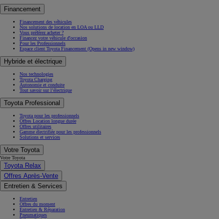
Financement
Financement des véhicules
Nos solutions de location en LOA ou LLD
Vous préférez acheter ?
Financez votre véhicule d'occasion
Pour les Professionnels
Espace client Toyota Financement
(Opens in new window)
Hybride et électrique
Nos technologies
Toyota Charging
Autonomie et conduite
Tout savoir sur l’électrique
Toyota Professional
Toyota pour les professionnels
Offres Location longue durée
Offres utilitaires
Gamme électrifiée pour les professionnels
Solutions et services
Votre Toyota
Votre Toyota
Toyota Relax
Offres Après-Vente
Entretien & Services
Entretien
Offres du moment
Entretien & Réparation
Pneumatiques