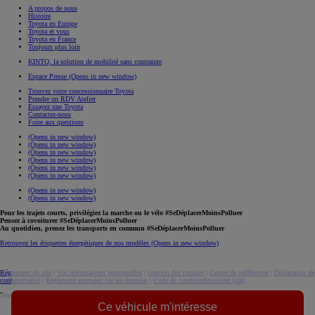
A propos de nous
Histoire
Toyota en Europe
Toyota et vous
Toyota en France
Toujours plus loin
KINTO, la solution de mobilité sans contrainte
Espace Presse
(Opens in new window)
Trouvez votre concessionnaire Toyota
Prendre un RDV Atelier
Essayez une Toyota
Contactez-nous
Foire aux questions
(Opens in new window)
(Opens in new window)
(Opens in new window)
(Opens in new window)
(Opens in new window)
(Opens in new window)
(Opens in new window)
(Opens in new window)
Pour les trajets courts, privilégiez la marche ou le vélo #SeDéplacerMoinsPolluer
Pensez à covoiturer #SeDéplacerMoinsPolluer
Au quotidien, prenez les transports en commun #SeDéplacerMoinsPolluer
Retrouvez les étiquettes énergétiques de nos modèles
(Opens in new window)
Réglement du site
|
Vos informations personnelles
|
Gestion des cookies
|
Centre de préférences
|
Déclaration de
confidentialité
|
Règlement européen sur les données
|
Code de conduite
download (pdf(
Toyota. Tous droits réservés. © 2026
Ce véhicule m'intéresse
Informations légales