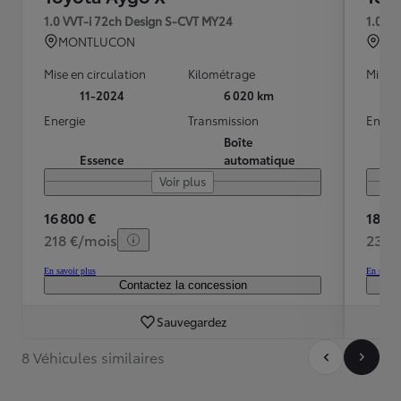
1.0 VVT-i 72ch Design S-CVT MY24
1.0 V
MONTLUCON
GI
Mise en circulation
Kilométrage
Mise e
11-2024
6 020 km
Energie
Transmission
Energ
Boîte
Essence
automatique
Voir plus
16 800 €
18 49
218 €/mois
236 
En savoir plus
En savoir
Contactez la concession
Sauvegardez
8 Véhicules similaires