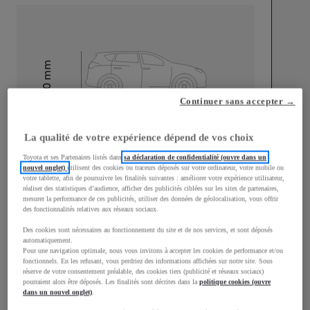
mm
1 510
Hauteur
Continuer sans accepter →
Longueur
3 700
mm
La qualité de votre expérience dépend de vos choix
Toyota et ses Partenaires listés dans
sa déclaration de confidentialité (ouvre dans un
nouvel onglet)
utilisent des cookies ou traceurs déposés sur votre ordinateur, votre mobile ou
votre tablette, afin de poursuivre les finalités suivantes : améliorer votre expérience utilisateur,
réaliser des statistiques d’audience, afficher des publicités ciblées sur les sites de partenaires,
mesurer la performance de ces publicités, utiliser des données de géolocalisation, vous offrir
des fonctionnalités relatives aux réseaux sociaux.
Largeur
1 740
mm
Des cookies sont nécessaires au fonctionnement du site et de nos services, et sont déposés
automatiquement.
Pour une navigation optimale, nous vous invitons à accepter les cookies de performance et/ou
fonctionnels. En les refusant, vous perdriez des informations affichées sur notre site. Sous
réserve de votre consentement préalable, des cookies tiers (publicité et réseaux sociaux)
pourraient alors être déposés. Les finalités sont décrites dans la
politique cookies (ouvre
dans un nouvel onglet)
.
Consommation mixte