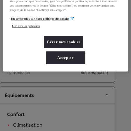
Vous pouvez accepter les cookies, gérer vos préférences par finalité, modifier à tout moment
Émissions CO2
110
g/km
vos consentements via le bouton "Gérer mes cookies", ou continuer votre navigation sans
accepter via le bouton "Continuer sans accepter".
En savoir plus sur notre politique des cookies
Performances
Lien vers les partenaires
Vitesse maximale
158
km/h
Accélération 0-100km/h
14,9
secondes
Gérer mes cookies
Transmission
Accepter
Roues motrices
Roues motrices avant
Transmission
Boîte manuelle
Équipements
Confort
Climatisation