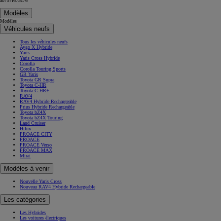
ab757f675c76
Modèles
Modèles
Véhicules neufs
Tous les véhicules neufs
Aygo X Hybride
Yaris
Yaris Cross Hybride
Corolla
Corolla Touring Sports
GR Yaris
Toyota GR Supra
Toyota C-HR
Toyota C-HR+
RAV4
RAV4 Hybride Rechargeable
Prius Hybride Rechargeable
Toyota bZ4X
Toyota bZ4X Touring
Land Cruiser
Hilux
PROACE CITY
PROACE
PROACE Verso
PROACE MAX
Mirai
Modèles à venir
Nouvelle Yaris Cross
Nouveau RAV4 Hybride Rechargeable
Les catégories
Les Hybrides
Les voitures électriques