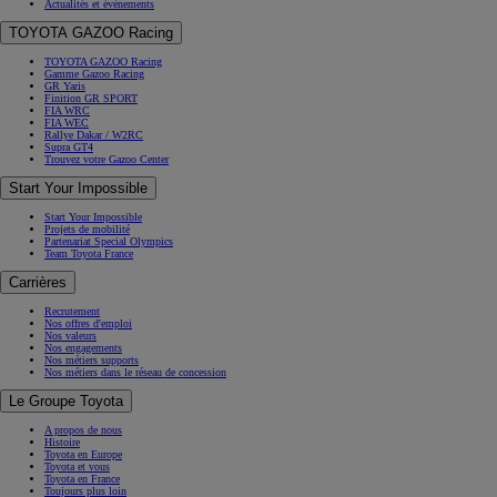
Actualités et évènements
TOYOTA GAZOO Racing
TOYOTA GAZOO Racing
Gamme Gazoo Racing
GR Yaris
Finition GR SPORT
FIA WRC
FIA WEC
Rallye Dakar / W2RC
Supra GT4
Trouvez votre Gazoo Center
Start Your Impossible
Start Your Impossible
Projets de mobilité
Partenariat Special Olympics
Team Toyota France
Carrières
Recrutement
Nos offres d'emploi
Nos valeurs
Nos engagements
Nos métiers supports
Nos métiers dans le réseau de concession
Le Groupe Toyota
A propos de nous
Histoire
Toyota en Europe
Toyota et vous
Toyota en France
Toujours plus loin