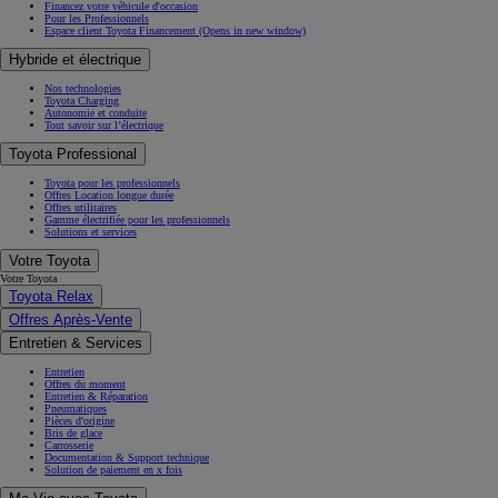
Financez votre véhicule d'occasion
Pour les Professionnels
Espace client Toyota Financement
(Opens in new window)
Hybride et électrique
Nos technologies
Toyota Charging
Autonomie et conduite
Tout savoir sur l’électrique
Toyota Professional
Toyota pour les professionnels
Offres Location longue durée
Offres utilitaires
Gamme électrifiée pour les professionnels
Solutions et services
Votre Toyota
Votre Toyota
Toyota Relax
Offres Après-Vente
Entretien & Services
Entretien
Offres du moment
Entretien & Réparation
Pneumatiques
Pièces d'origine
Bris de glace
Carrosserie
Documentation & Support technique
Solution de paiement en x fois