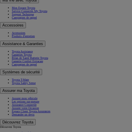
Ma Vie avec Toyota
Mon Espace Toyota
Service Connectés My Toyota
Support Technique
Campagnes de rappel
Accessoires
Accessoires
Produits d'entretien
Assistance & Garanties
Toyota Assistance
Garanties Toyota
Bilan de Santé Batterie Toyota
Garantie Confort Extracare
Campagnes de rappel
Systèmes de sécurité
Toyota T-Mate
Toyota Safety Sense
Assurer ma Toyota
Assurer mon véhicule
Les options sur-mesure
Assurance Connectée
Assurer votre Occasion
Espace Client Toyota Assurances
Demander un devis
Découvrez Toyota
Découvrez Toyota