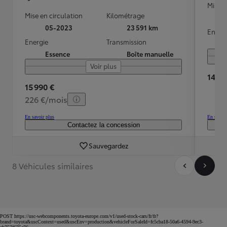
Mise e
Mise en circulation
Kilométrage
05-2023
23 591 km
Energ
Energie
Transmission
Essence
Boîte manuelle
Voir plus
14 39
15 990 €
226 €/mois
En savoir plus
En savoir
Contactez la concession
Sauvegardez
8 Véhicules similaires
POST https://usc-webcomponents.toyota-europe.com/v1/used-stock-cars/fr/fr?
brand=toyota&uscContext=used&uscEnv=production&vehicleForSaleId=fc5cba18-50a6-4594-9ec3-