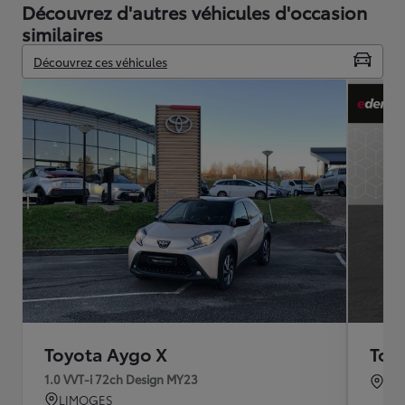
Découvrez d'autres véhicules d'occasion
similaires
Découvrez ces véhicules
Toyota Aygo X
Toy
1.0 VVT-i 72ch Design MY23
TO
LIMOGES