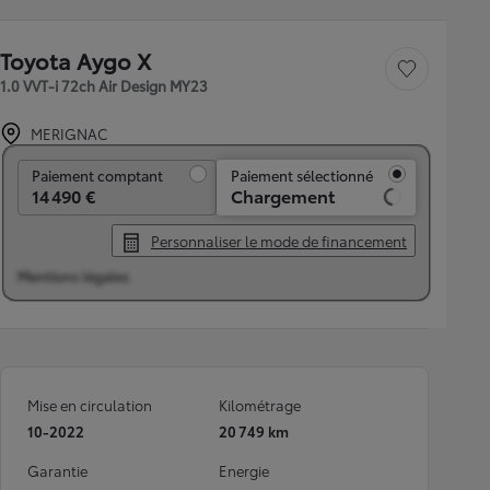
Toyota Aygo X
Sauvegarder le véh
1.0 VVT-i 72ch Air Design MY23
MERIGNAC
Paiement comptant
Paiement comptant
Paiement sélectionné
14 490 €
Chargement
Personnaliser le mode de financement
Mentions légales
Mise en circulation
Kilométrage
10-2022
20 749 km
Garantie
Energie