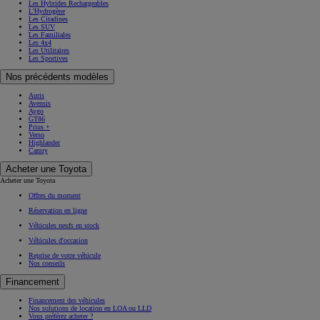
Les Hybrides Rechargeables
L'Hydrogène
Les Citadines
Les SUV
Les Familiales
Les 4x4
Les Utilitaires
Les Sportives
Nos précédents modèles
Auris
Avensis
Aygo
GT86
Prius +
Verso
Highlander
Camry
Acheter une Toyota
Acheter une Toyota
Offres du moment
Réservation en ligne
Véhicules neufs en stock
Véhicules d'occasion
Reprise de votre véhicule
Nos conseils
Financement
Financement des véhicules
Nos solutions de location en LOA ou LLD
Vous préférez acheter ?