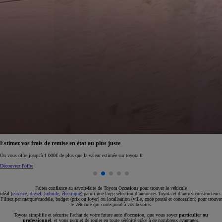
Réservez en ligne votre occasion pour 1€ seulement
Réservez en ligne
Faites confiance au savoir-faire de Toyota Occasions pour trouver le véhicule
idéal (
essence
,
diesel
,
hybride
,
électrique
) parmi une large sélection d’annonces Toyota et d’autres constructeurs.
Filtrez par marque/modèle, budget (prix ou loyer) ou localisation (ville, code postal et concession) pour trouver
le véhicule qui correspond à vos besoins.
Toyota simplifie et sécurise l'achat de votre future auto d'occasion, que vous soyez
particulier ou
professionnel
, et vous permet de rouler en toute sérénité grâce à de nombreux avantages.