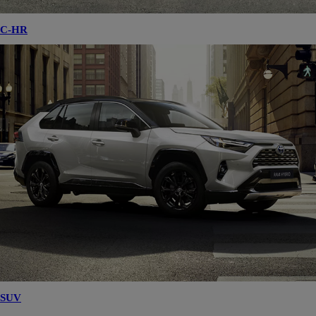
C-HR
SUV