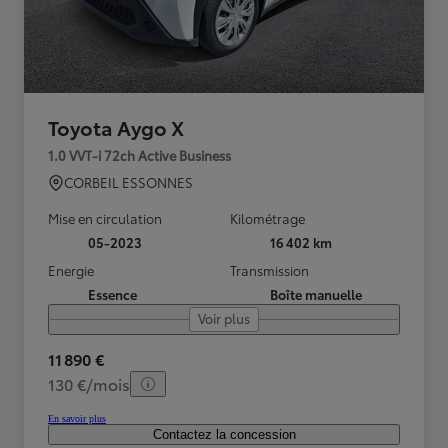
Toyota Aygo X
1.0 VVT-i 72ch Active Business
CORBEIL ESSONNES
Mise en circulation
Kilométrage
05-2023
16 402 km
Energie
Transmission
Essence
Boîte manuelle
Voir plus
11 890 €
130 €/mois
En savoir plus
Contactez la concession