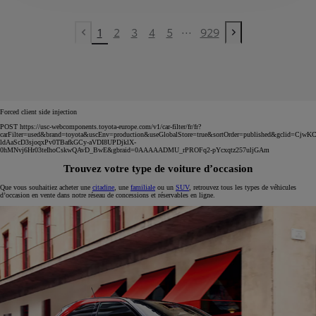
...
1
2
3
4
5
929
Previous page
Next page
Forced client side injection
POST https://usc-webcomponents.toyota-europe.com/v1/car-filter/fr/fr?
carFilter=used&brand=toyota&uscEnv=production&useGlobalStore=true&sortOrder=published&gclid=C
ldAaScD3sjoqxPv0TBafkGCy-aVDI8UPDjklX-
0hMNvj6Hr03teIhoCskwQAvD_BwE&gbraid=0AAAAADMU_rPROFq2-pYcxqtz257uljGAm
Trouvez votre type de voiture d’occasion
Que vous souhaitiez acheter une
citadine
, une
familiale
ou un
SUV
, retrouvez tous les types de véhicules
d’occasion en vente dans notre réseau de concessions et réservables en ligne.