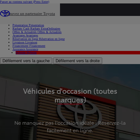
Passer au contenu suivant
(Press Enter)
...
Trouvez un partenaire Toyota
Voiture d'occasion
Présentation
Présentation
Rachats Cash
Rachats ExtraOrdinaires
Offres & Actualités
Offres & Actualités
Avantages
Avantages
Réservation en ligne
Réservation en ligne
Livraison
Livraison
Financement
Financement
Assurance
Assurance
Hybride
Hybride
Défilement vers la gauche
Défilement vers la droite
Véhicules d'occasion (toutes
marques)
Ne manquez pas l'occasion idéale : Réservez-la
facilement en ligne.