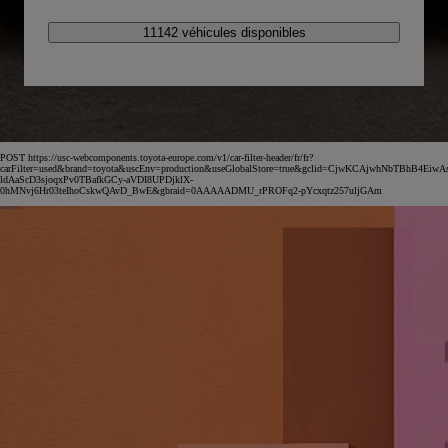
11142 véhicules disponibles
POST https://usc-webcomponents.toyota-europe.com/v1/car-filter-header/fr/fr?
carFilter=used&brand=toyota&uscEnv=production&useGlobalStore=true&gclid=CjwKCAjwhNbTBhB4EiwA
ldAaScD3sjoqxPv0TBafkGCy-aVDI8UPDjklX-
0hMNvj6Hr03teIhoCskwQAvD_BwE&gbraid=0AAAAADMU_rPROFq2-pYcxqtz257uljGAm