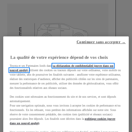
mm
1 510
Hauteur
Continuer sans accepter →
Longueur
3 700
mm
La qualité de votre expérience dépend de vos choix
Toyota et ses Partenaires listés dans
sa déclaration de confidentialité (ouvre dans un
nouvel onglet)
utilisent des cookies ou traceurs déposés sur votre ordinateur, votre mobile ou
votre tablette, afin de poursuivre les finalités suivantes : améliorer votre expérience utilisateur,
réaliser des statistiques d’audience, afficher des publicités ciblées sur les sites de partenaires,
mesurer la performance de ces publicités, utiliser des données de géolocalisation, vous offrir
des fonctionnalités relatives aux réseaux sociaux.
Des cookies sont nécessaires au fonctionnement du site et de nos services, et sont déposés
Largeur
1 740
mm
automatiquement.
Pour une navigation optimale, nous vous invitons à accepter les cookies de performance et/ou
fonctionnels. En les refusant, vous perdriez des informations affichées sur notre site. Sous
réserve de votre consentement préalable, des cookies tiers (publicité et réseaux sociaux)
pourraient alors être déposés. Les finalités sont décrites dans la
politique cookies (ouvre
dans un nouvel onglet)
.
Consommation mixte
Vous pouvez accepter les cookies, gérer vos préférences par finalité, modifier à tout moment