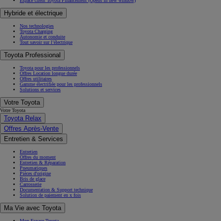
Espace client Toyota Financement
(Opens in new window)
Hybride et électrique
Nos technologies
Toyota Charging
Autonomie et conduite
Tout savoir sur l’électrique
Toyota Professional
Toyota pour les professionnels
Offres Location longue durée
Offres utilitaires
Gamme électrifiée pour les professionnels
Solutions et services
Votre Toyota
Votre Toyota
Toyota Relax
Offres Après-Vente
Entretien & Services
Entretien
Offres du moment
Entretien & Réparation
Pneumatiques
Pièces d'origine
Bris de glace
Carrosserie
Documentation & Support technique
Solution de paiement en x fois
Ma Vie avec Toyota
Mon Espace Toyota