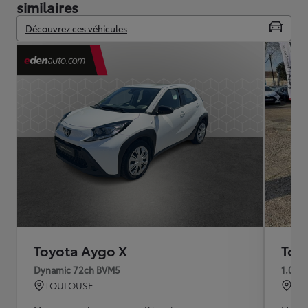
similaires
Découvrez ces véhicules
Toyota Aygo X
Toy
Dynamic 72ch BVM5
1.0 V
TOULOUSE
LE