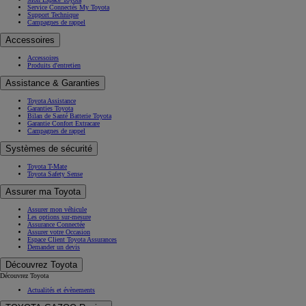
Service Connectés My Toyota
Support Technique
Campagnes de rappel
Accessoires
Accessoires
Produits d'entretien
Assistance & Garanties
Toyota Assistance
Garanties Toyota
Bilan de Santé Batterie Toyota
Garantie Confort Extracare
Campagnes de rappel
Systèmes de sécurité
Toyota T-Mate
Toyota Safety Sense
Assurer ma Toyota
Assurer mon véhicule
Les options sur-mesure
Assurance Connectée
Assurer votre Occasion
Espace Client Toyota Assurances
Demander un devis
Découvrez Toyota
Découvrez Toyota
Actualités et évènements