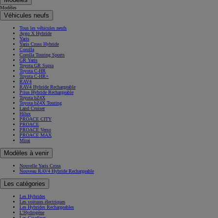
Modèles
Véhicules neufs
Tous les véhicules neufs
Aygo X Hybride
Yaris
Yaris Cross Hybride
Corolla
Corolla Touring Sports
GR Yaris
Toyota GR Supra
Toyota C-HR
Toyota C-HR+
RAV4
RAV4 Hybride Rechargeable
Prius Hybride Rechargeable
Toyota bZ4X
Toyota bZ4X Touring
Land Cruiser
Hilux
PROACE CITY
PROACE
PROACE Verso
PROACE MAX
Mirai
Modèles à venir
Nouvelle Yaris Cross
Nouveau RAV4 Hybride Rechargeable
Les catégories
Les Hybrides
Les voitures électriques
Les Hybrides Rechargeables
L'Hydrogène
Les Citadines