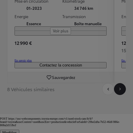
Mise en circulation
Kilométrage
Mise e
01-2023
34 746 km
Energie
Transmission
Energ
Essence
Boîte manuelle
Voir plus
12 990 €
12 49
155 
En savoir plus
En savoir
Contactez la concession
Sauvegardez
8 Véhicules similaires
POST https://usc-webcomponents.toyota-europe.com/v1/used-stock-cars/fr/fr?
brand=toyota&uscContext=used&uscEnv=production&vehicleForSaleId=29be2a9a-7b52-46df-986e-
808a2d11fbcf
Modèles