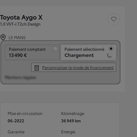
Toyota Aygo X
Sauvegarder le véh
1.0 VVT-i 72ch Design
LE MANS
Paiement comptant
Paiement comptant
Paiement sélectionné
13 490 €
Chargement
Personnaliser le mode de financement
Mentions légales
Mise en circulation
Kilométrage
06-2022
36 949 km
Garantie
Energie