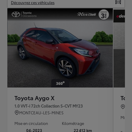
Découvrez ces véhicules
Toyota Aygo X
Toy
1.0 VVT-i 72ch Collection S-CVT MY23
VEL
MONTCEAU-LES-MINES
Mise e
Mise en circulation
Kilométrage
04-2023
22 412 km