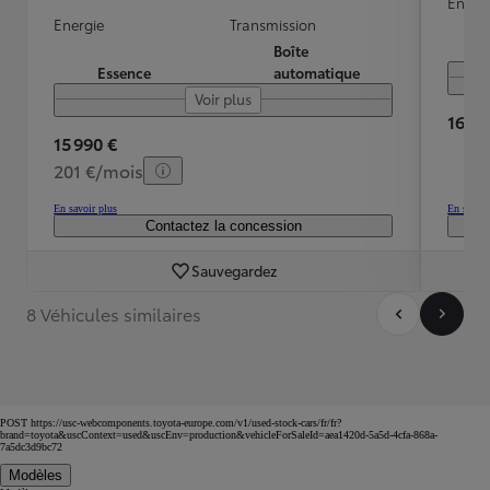
Energ
Energie
Transmission
Boîte
Essence
automatique
Voir plus
16 40
15 990 €
201 €/mois
En savoir plus
En savoir
Contactez la concession
Sauvegardez
8 Véhicules similaires
POST https://usc-webcomponents.toyota-europe.com/v1/used-stock-cars/fr/fr?
brand=toyota&uscContext=used&uscEnv=production&vehicleForSaleId=aea1420d-5a5d-4cfa-868a-
7a5dc3d9bc72
Modèles