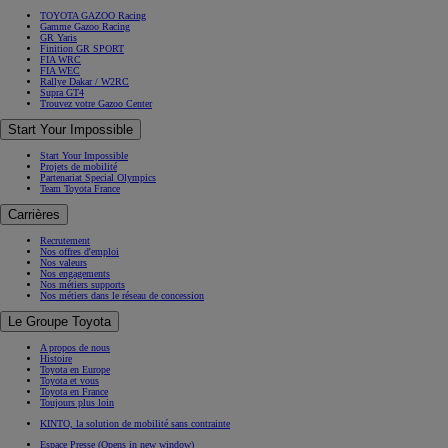
TOYOTA GAZOO Racing
Gamme Gazoo Racing
GR Yaris
Finition GR SPORT
FIA WRC
FIA WEC
Rallye Dakar / W2RC
Supra GT4
Trouvez votre Gazoo Center
Start Your Impossible
Start Your Impossible
Projets de mobilité
Partenariat Special Olympics
Team Toyota France
Carrières
Recrutement
Nos offres d'emploi
Nos valeurs
Nos engagements
Nos métiers supports
Nos métiers dans le réseau de concession
Le Groupe Toyota
A propos de nous
Histoire
Toyota en Europe
Toyota et vous
Toyota en France
Toujours plus loin
KINTO, la solution de mobilité sans contrainte
Espace Presse
(Opens in new window)