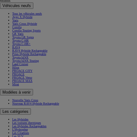
Modèles
Véhicules neufs
Tous les véhicules neufs
Aygo X Hybride
Yaris
Yaris Cross Hybride
Corolla
Corolla Touring Sports
GR Yaris
Toyota GR Supra
Toyota C-HR
Toyota C-HR+
RAV4
RAV4 Hybride Rechargeable
Prius Hybride Rechargeable
Toyota bZ4X
Toyota bZ4X Touring
Land Cruiser
Hilux
PROACE CITY
PROACE
PROACE Verso
PROACE MAX
Mirai
Modèles à venir
Nouvelle Yaris Cross
Nouveau RAV4 Hybride Rechargeable
Les catégories
Les Hybrides
Les voitures électriques
Les Hybrides Rechargeables
L'Hydrogène
Les Citadines
Les SUV