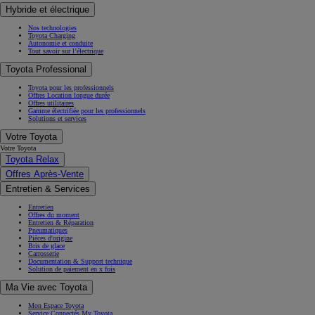
Hybride et électrique
Nos technologies
Toyota Charging
Autonomie et conduite
Tout savoir sur l’électrique
Toyota Professional
Toyota pour les professionnels
Offres Location longue durée
Offres utilitaires
Gamme électrifiée pour les professionnels
Solutions et services
Votre Toyota
Votre Toyota
Toyota Relax
Offres Après-Vente
Entretien & Services
Entretien
Offres du moment
Entretien & Réparation
Pneumatiques
Pièces d'origine
Bris de glace
Carrosserie
Documentation & Support technique
Solution de paiement en x fois
Ma Vie avec Toyota
Mon Espace Toyota
Service Connectés My Toyota