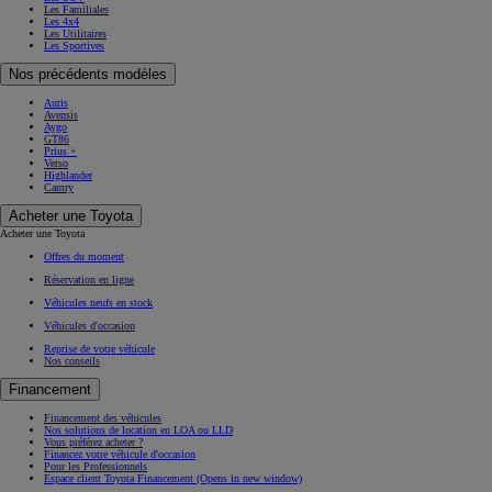
Les Familiales
Les 4x4
Les Utilitaires
Les Sportives
Nos précédents modèles
Auris
Avensis
Aygo
GT86
Prius +
Verso
Highlander
Camry
Acheter une Toyota
Acheter une Toyota
Offres du moment
Réservation en ligne
Véhicules neufs en stock
Véhicules d'occasion
Reprise de votre véhicule
Nos conseils
Financement
Financement des véhicules
Nos solutions de location en LOA ou LLD
Vous préférez acheter ?
Financez votre véhicule d'occasion
Pour les Professionnels
Espace client Toyota Financement
(Opens in new window)