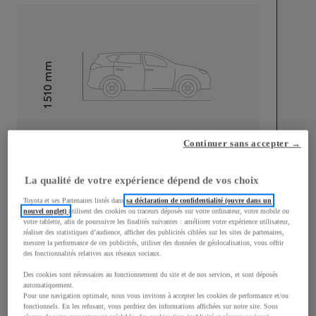
mm
1 510
Hauteur
Longueur
3 700
mm
Continuer sans accepter →
La qualité de votre expérience dépend de vos choix
Toyota et ses Partenaires listés dans
sa déclaration de confidentialité (ouvre dans un
nouvel onglet)
utilisent des cookies ou traceurs déposés sur votre ordinateur, votre mobile ou
votre tablette, afin de poursuivre les finalités suivantes : améliorer votre expérience utilisateur,
Largeur
1 740
mm
réaliser des statistiques d’audience, afficher des publicités ciblées sur les sites de partenaires,
mesurer la performance de ces publicités, utiliser des données de géolocalisation, vous offrir
des fonctionnalités relatives aux réseaux sociaux.
Des cookies sont nécessaires au fonctionnement du site et de nos services, et sont déposés
automatiquement.
Pour une navigation optimale, nous vous invitons à accepter les cookies de performance et/ou
Consommation mixte
fonctionnels. En les refusant, vous perdriez des informations affichées sur notre site. Sous