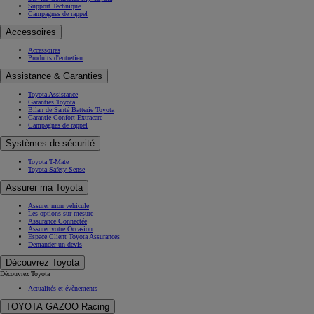
Support Technique
Campagnes de rappel
Accessoires
Accessoires
Produits d'entretien
Assistance & Garanties
Toyota Assistance
Garanties Toyota
Bilan de Santé Batterie Toyota
Garantie Confort Extracare
Campagnes de rappel
Systèmes de sécurité
Toyota T-Mate
Toyota Safety Sense
Assurer ma Toyota
Assurer mon véhicule
Les options sur-mesure
Assurance Connectée
Assurer votre Occasion
Espace Client Toyota Assurances
Demander un devis
Découvrez Toyota
Découvrez Toyota
Actualités et évènements
TOYOTA GAZOO Racing