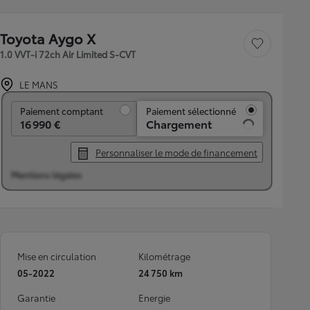
Toyota Aygo X
Sauvegarder le véh
1.0 VVT-i 72ch Air Limited S-CVT
LE MANS
Paiement comptant
Paiement comptant
Paiement sélectionné
16 990 €
Chargement
Personnaliser le mode de financement
Mentions légales
Mise en circulation
Kilométrage
05-2022
24 750 km
Garantie
Energie