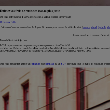
Estimez vos frais de remise en état au plus juste
On vous offre jusqu'à 1 000€ de plus que la valeur estimée sur toyota.fr
Découvrez l'offre
Faites confiance au savoir-faire de Toyota Occasions pour trouver le véhicule idéal (
essence
,
diesel
,
hybride
,
éle
Toyota simplifie et sécurise l'achat d
Forced client side injection
POST https://usc-webcomponents.toyota-europe.com/v1/car-filter/fr/fr?
carFilter=used&brand=toyota&uscEnv=production&useGlobalStore=true&sortOrder=published&utm
3noC03t6qyrXR7owvysnOY86YFgptrr1VE1V86Jb3lG3KYxw-3V9wdBoCB7gQAvD_BwE
Que vous souhaitiez acheter une
citadine
, une
familiale
ou un
SUV
, retrouvez tous les types de véhicules d’occ