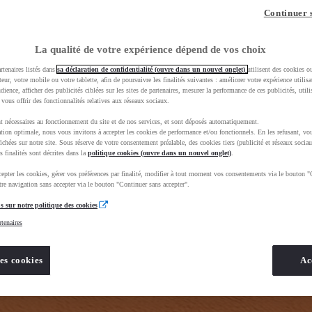
Continuer 
La qualité de votre expérience dépend de vos choix
rtenaires listés dans
sa déclaration de confidentialité (ouvre dans un nouvel onglet)
utilisent des cookies o
 dès que
teur, votre mobile ou votre tablette, afin de poursuivre les finalités suivantes : améliorer votre expérience utilisat
 de réessayer
udience, afficher des publicités ciblées sur les sites de partenaires, mesurer la performance de ces publicités, util
 vous offrir des fonctionnalités relatives aux réseaux sociaux.
t nécessaires au fonctionnement du site et de nos services, et sont déposés automatiquement.
tion optimale, nous vous invitons à accepter les cookies de performance et/ou fonctionnels. En les refusant, vou
ichées sur notre site. Sous réserve de votre consentement préalable, des cookies tiers (publicité et réseaux sociau
s finalités sont décrites dans la
politique cookies (ouvre dans un nouvel onglet)
.
epter les cookies, gérer vos préférences par finalité, modifier à tout moment vos consentements via le bouton "
re navigation sans accepter via le bouton "Continuer sans accepter".
s sur notre politique des cookies
rtenaires
ique_Occasion_VO&gad_source=1&gad_campaignid=12420073417&gbraid=0AAAAADMU_rPRHMbenfjPD8H
es cookies
Ac