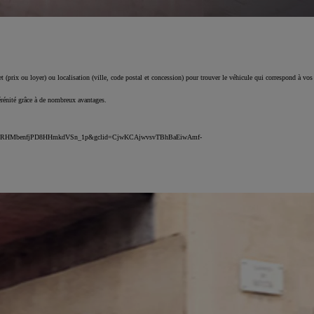
 (prix ou loyer) ou localisation (ville, code postal et concession) pour trouver le véhicule qui correspond à vos
érénité grâce à de nombreux avantages.
DMU_rPRHMbenfjPD8HHmkdVSn_1p&gclid=CjwKCAjwvsvTBhBaEiwAmf-