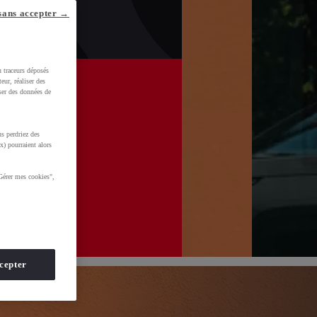
sans accepter →
u traceurs déposés
eur, réaliser des
iser des données de
s perdriez des
x) pourraient alors
Gérer mes cookies",
HmkdVSn_1p&gclid=CjwKCAjwvsvTBhBaEiwAmf-
cepter