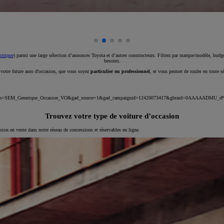
ctrique
) parmi une large sélection d’annonces Toyota et d’autres constructeurs. Filtrez par marque/modèle, budget
besoins.
e votre future auto d'occasion, que vous soyez
particulier ou professionnel
, et vous permet de rouler en toute s
_campaign=SEM_Generique_Occasion_VO&gad_source=1&gad_campaignid=12420073417&gbraid=0AAAAA
Trouvez votre type de voiture d’occasion
asion en vente dans notre réseau de concessions et réservables en ligne.