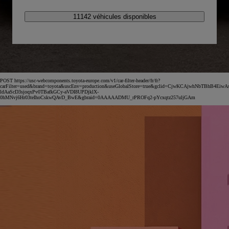
11142 véhicules disponibles
POST https://usc-webcomponents.toyota-europe.com/v1/car-filter-header/fr/fr?
carFilter=used&brand=toyota&uscEnv=production&useGlobalStore=true&gclid=CjwKCAjwhNbTBhB4EiwA
ldAaScD3sjoqxPv0TBafkGCy-aVDI8UPDjklX-
0hMNvj6Hr03teIhoCskwQAvD_BwE&gbraid=0AAAAADMU_rPROFq2-pYcxqtz257uljGAm