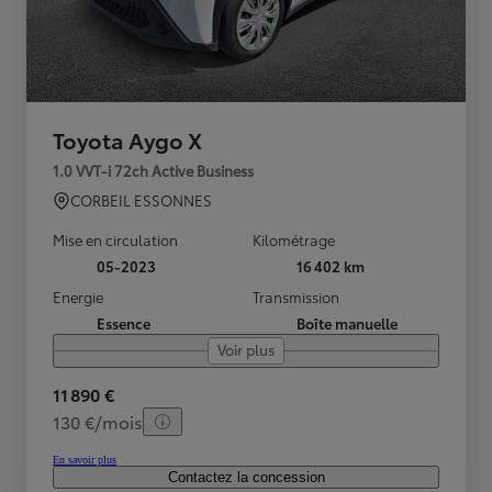
Toyota Aygo X
1.0 VVT-i 72ch Active Business
CORBEIL ESSONNES
Mise en circulation
Kilométrage
05-2023
16 402 km
Energie
Transmission
Essence
Boîte manuelle
Voir plus
11 890 €
130 €/mois
En savoir plus
Contactez la concession