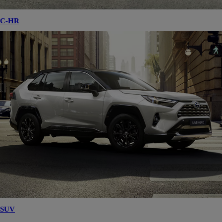
C-HR
SUV