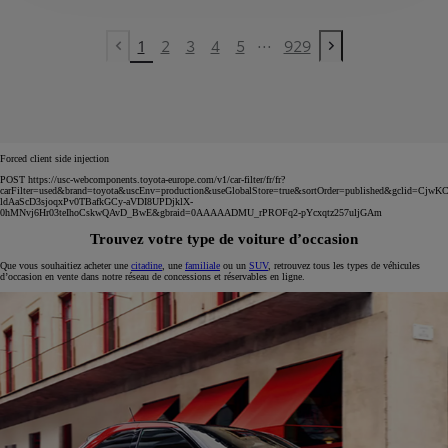
...
1
2
3
4
5
929
Previous page
Next page
Forced client side injection
POST https://usc-webcomponents.toyota-europe.com/v1/car-filter/fr/fr?
carFilter=used&brand=toyota&uscEnv=production&useGlobalStore=true&sortOrder=published&gclid=C
ldAaScD3sjoqxPv0TBafkGCy-aVDI8UPDjklX-
0hMNvj6Hr03teIhoCskwQAvD_BwE&gbraid=0AAAAADMU_rPROFq2-pYcxqtz257uljGAm
Trouvez votre type de voiture d’occasion
Que vous souhaitiez acheter une
citadine
, une
familiale
ou un
SUV
, retrouvez tous les types de véhicules
d’occasion en vente dans notre réseau de concessions et réservables en ligne.