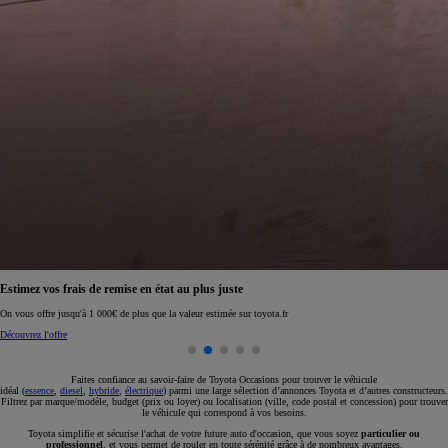
Réservez en ligne votre occasion pour 1€ seulement
Réservez en ligne
Faites confiance au savoir-faire de Toyota Occasions pour trouver le véhicule
idéal (
essence
,
diesel
,
hybride
,
électrique
) parmi une large sélection d’annonces Toyota et d’autres constructeurs.
Filtrez par marque/modèle, budget (prix ou loyer) ou localisation (ville, code postal et concession) pour trouver
le véhicule qui correspond à vos besoins.
Toyota simplifie et sécurise l'achat de votre future auto d'occasion, que vous soyez
particulier ou
professionnel
, et vous permet de rouler en toute sérénité grâce à de nombreux avantages.