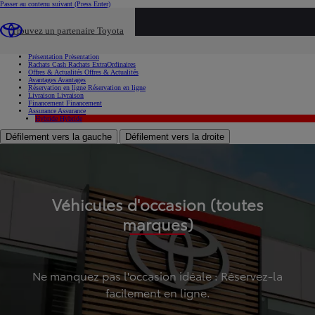
Passer au contenu suivant
(Press Enter)
...
Trouvez un partenaire Toyota
Voiture d'occasion
Présentation
Présentation
Rachats Cash
Rachats ExtraOrdinaires
Offres & Actualités
Offres & Actualités
Avantages
Avantages
Réservation en ligne
Réservation en ligne
Livraison
Livraison
Financement
Financement
Assurance
Assurance
Hybride
Hybride
Défilement vers la gauche
Défilement vers la droite
Véhicules d'occasion (toutes
marques)
Ne manquez pas l'occasion idéale : Réservez-la
facilement en ligne.