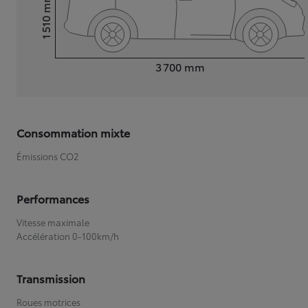
mm
1 510
Hauteur
Longueur
3 700
mm
Consommation mixte
Émissions CO2
Performances
Vitesse maximale
Accélération 0-100km/h
Transmission
Roues motrices