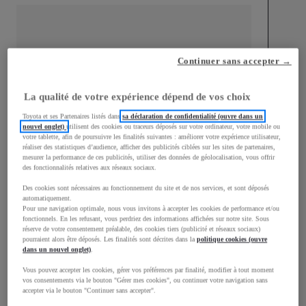
Continuer sans accepter →
mm
1 510
Hauteur
La qualité de votre expérience dépend de vos choix
Toyota et ses Partenaires listés dans
sa déclaration de confidentialité (ouvre dans un
Longueur
3 700
mm
nouvel onglet)
utilisent des cookies ou traceurs déposés sur votre ordinateur, votre mobile ou
votre tablette, afin de poursuivre les finalités suivantes : améliorer votre expérience utilisateur,
réaliser des statistiques d’audience, afficher des publicités ciblées sur les sites de partenaires,
mesurer la performance de ces publicités, utiliser des données de géolocalisation, vous offrir
des fonctionnalités relatives aux réseaux sociaux.
Des cookies sont nécessaires au fonctionnement du site et de nos services, et sont déposés
automatiquement.
Pour une navigation optimale, nous vous invitons à accepter les cookies de performance et/ou
fonctionnels. En les refusant, vous perdriez des informations affichées sur notre site. Sous
Largeur
1 740
mm
réserve de votre consentement préalable, des cookies tiers (publicité et réseaux sociaux)
pourraient alors être déposés. Les finalités sont décrites dans la
politique cookies (ouvre
dans un nouvel onglet)
.
Vous pouvez accepter les cookies, gérer vos préférences par finalité, modifier à tout moment
vos consentements via le bouton "Gérer mes cookies", ou continuer votre navigation sans
Consommation mixte
accepter via le bouton "Continuer sans accepter".