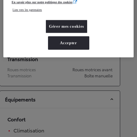
En savoir plus sur notre politique des cookies
Émissions CO2
108
g/km
Lien vers les partenaires
Performances
Gérer mes cookies
Vitesse maximale
158
km/h
Accélération 0-100km/h
14,9
secondes
Accepter
Transmission
Roues motrices
Roues motrices avant
Transmission
Boîte manuelle
Équipements
Confort
Climatisation