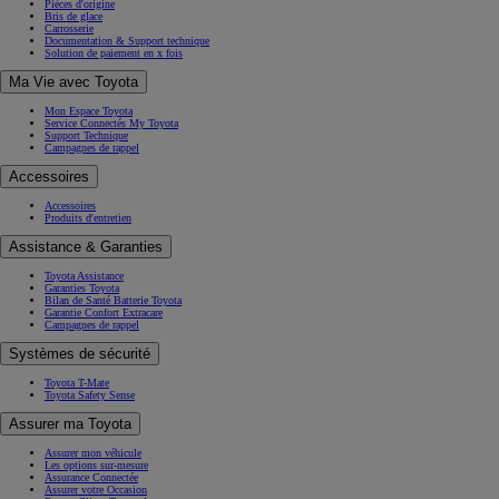
Pièces d'origine
Bris de glace
Carrosserie
Documentation & Support technique
Solution de paiement en x fois
Ma Vie avec Toyota
Mon Espace Toyota
Service Connectés My Toyota
Support Technique
Campagnes de rappel
Accessoires
Accessoires
Produits d'entretien
Assistance & Garanties
Toyota Assistance
Garanties Toyota
Bilan de Santé Batterie Toyota
Garantie Confort Extracare
Campagnes de rappel
Systèmes de sécurité
Toyota T-Mate
Toyota Safety Sense
Assurer ma Toyota
Assurer mon véhicule
Les options sur-mesure
Assurance Connectée
Assurer votre Occasion