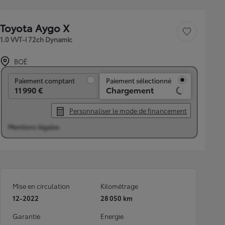
Toyota Aygo X
Sauvegarder le véh
1.0 VVT-i 72ch Dynamic
BOÉ
Paiement comptant
Paiement comptant
Paiement sélectionné
11 990 €
Chargement
Personnaliser le mode de financement
Mentions légales
Mise en circulation
Kilométrage
12-2022
28 050 km
Garantie
Energie