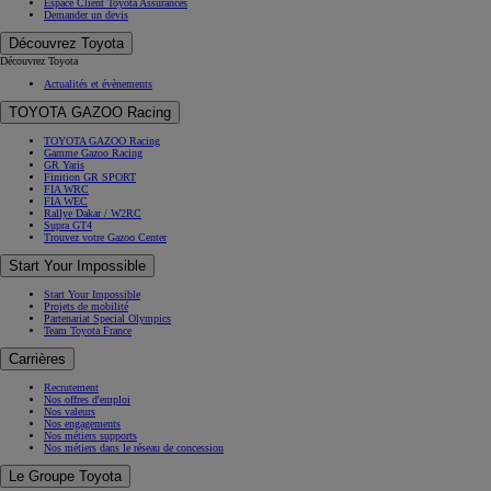
Espace Client Toyota Assurances
Demander un devis
Découvrez Toyota
Découvrez Toyota
Actualités et évènements
TOYOTA GAZOO Racing
TOYOTA GAZOO Racing
Gamme Gazoo Racing
GR Yaris
Finition GR SPORT
FIA WRC
FIA WEC
Rallye Dakar / W2RC
Supra GT4
Trouvez votre Gazoo Center
Start Your Impossible
Start Your Impossible
Projets de mobilité
Partenariat Special Olympics
Team Toyota France
Carrières
Recrutement
Nos offres d'emploi
Nos valeurs
Nos engagements
Nos métiers supports
Nos métiers dans le réseau de concession
Le Groupe Toyota