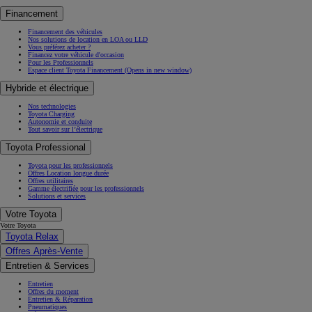
Financement
Financement des véhicules
Nos solutions de location en LOA ou LLD
Vous préférez acheter ?
Financez votre véhicule d'occasion
Pour les Professionnels
Espace client Toyota Financement
(Opens in new window)
Hybride et électrique
Nos technologies
Toyota Charging
Autonomie et conduite
Tout savoir sur l’électrique
Toyota Professional
Toyota pour les professionnels
Offres Location longue durée
Offres utilitaires
Gamme électrifiée pour les professionnels
Solutions et services
Votre Toyota
Votre Toyota
Toyota Relax
Offres Après-Vente
Entretien & Services
Entretien
Offres du moment
Entretien & Réparation
Pneumatiques