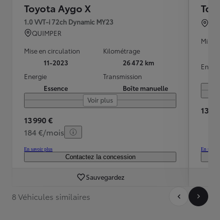
Toyota Aygo X
Toy
1.0 VVT-i 72ch Dynamic MY23
BO
QUIMPER
Mise e
Mise en circulation
Kilométrage
11-2023
26 472 km
Energ
Energie
Transmission
Essence
Boîte manuelle
Voir plus
13 90
13 990 €
184 €/mois
En savoir plus
En savoir
Contactez la concession
Sauvegardez
8 Véhicules similaires