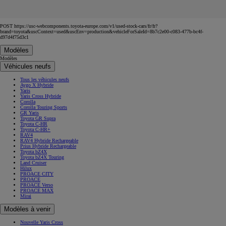
POST https://usc-webcomponents.toyota-europe.com/v1/used-stock-cars/fr/fr?
brand=toyota&uscContext=used&uscEnv=production&vehicleForSaleId=8b7c2e00-c083-477b-bc4f-
d97d4f75d3c1
Modèles
Modèles
Véhicules neufs
Tous les véhicules neufs
Aygo X Hybride
Yaris
Yaris Cross Hybride
Corolla
Corolla Touring Sports
GR Yaris
Toyota GR Supra
Toyota C-HR
Toyota C-HR+
RAV4
RAV4 Hybride Rechargeable
Prius Hybride Rechargeable
Toyota bZ4X
Toyota bZ4X Touring
Land Cruiser
Hilux
PROACE CITY
PROACE
PROACE Verso
PROACE MAX
Mirai
Modèles à venir
Nouvelle Yaris Cross