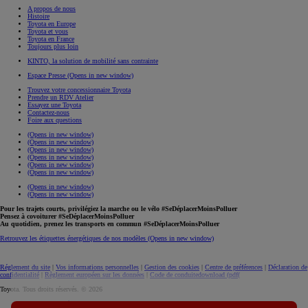
A propos de nous
Histoire
Toyota en Europe
Toyota et vous
Toyota en France
Toujours plus loin
KINTO, la solution de mobilité sans contrainte
Espace Presse
(Opens in new window)
Trouvez votre concessionnaire Toyota
Prendre un RDV Atelier
Essayez une Toyota
Contactez-nous
Foire aux questions
(Opens in new window)
(Opens in new window)
(Opens in new window)
(Opens in new window)
(Opens in new window)
(Opens in new window)
(Opens in new window)
(Opens in new window)
Pour les trajets courts, privilégiez la marche ou le vélo #SeDéplacerMoinsPolluer
Pensez à covoiturer #SeDéplacerMoinsPolluer
Au quotidien, prenez les transports en commun #SeDéplacerMoinsPolluer
Retrouvez les étiquettes énergétiques de nos modèles
(Opens in new window)
Réglement du site
|
Vos informations personnelles
|
Gestion des cookies
|
Centre de préférences
|
Déclaration de
confidentialité
|
Règlement européen sur les données
|
Code de conduite
download (pdf(
Toyota. Tous droits réservés. © 2026
Informations légales