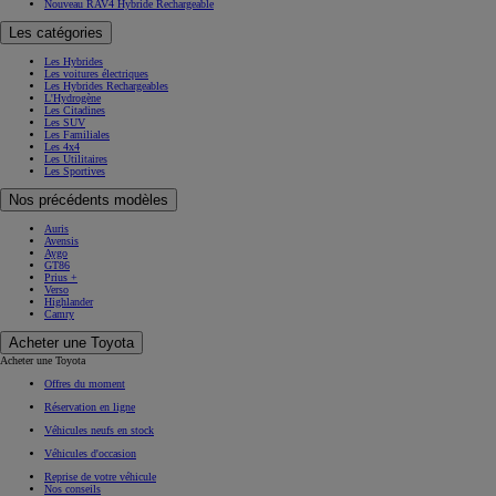
Nouveau RAV4 Hybride Rechargeable
Les catégories
Les Hybrides
Les voitures électriques
Les Hybrides Rechargeables
L'Hydrogène
Les Citadines
Les SUV
Les Familiales
Les 4x4
Les Utilitaires
Les Sportives
Nos précédents modèles
Auris
Avensis
Aygo
GT86
Prius +
Verso
Highlander
Camry
Acheter une Toyota
Acheter une Toyota
Offres du moment
Réservation en ligne
Véhicules neufs en stock
Véhicules d'occasion
Reprise de votre véhicule
Nos conseils