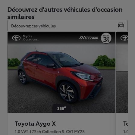
Découvrez d'autres véhicules d'occasion
similaires
Découvrez ces véhicules
Toyota Aygo X
Toy
1.0 VVT-i 72ch Collection S-CVT MY23
1.0 V