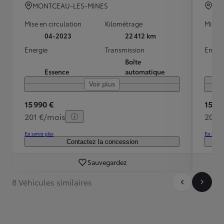
MONTCEAU-LES-MINES
BRE
Mise en circulation
Kilométrage
Mise e
04-2023
22 412 km
Energie
Transmission
Energ
Boîte
Essence
automatique
Voir plus
15 990 €
15 48
201 €/mois
208 
En savoir plus
En savoir
Contactez la concession
Sauvegardez
8 Véhicules similaires