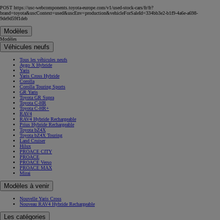
POST https://usc-webcomponents.toyota-europe.com/v1/used-stock-cars/fr/fr?
brand=toyota&uscContext=used&uscEnv=production&vehicleForSaleId=334bb3e2-b1f9-4a6e-a698-
9de9d59f1deb
Modèles
Modèles
Véhicules neufs
Tous les véhicules neufs
Aygo X Hybride
Yaris
Yaris Cross Hybride
Corolla
Corolla Touring Sports
GR Yaris
Toyota GR Supra
Toyota C-HR
Toyota C-HR+
RAV4
RAV4 Hybride Rechargeable
Prius Hybride Rechargeable
Toyota bZ4X
Toyota bZ4X Touring
Land Cruiser
Hilux
PROACE CITY
PROACE
PROACE Verso
PROACE MAX
Mirai
Modèles à venir
Nouvelle Yaris Cross
Nouveau RAV4 Hybride Rechargeable
Les catégories