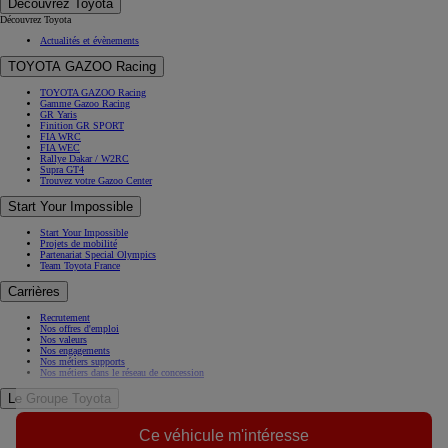
Découvrez Toyota
Découvrez Toyota
Actualités et évènements
TOYOTA GAZOO Racing
TOYOTA GAZOO Racing
Gamme Gazoo Racing
GR Yaris
Finition GR SPORT
FIA WRC
FIA WEC
Rallye Dakar / W2RC
Supra GT4
Trouvez votre Gazoo Center
Start Your Impossible
Start Your Impossible
Projets de mobilité
Partenariat Special Olympics
Team Toyota France
Carrières
Recrutement
Nos offres d'emploi
Nos valeurs
Nos engagements
Nos métiers supports
Nos métiers dans le réseau de concession
Le Groupe Toyota
A propos de nous
Ce véhicule m'intéresse
Histoire
Toyota en Europe