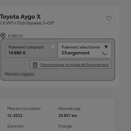
Toyota Aygo X
Sauvegarder le véh
1.0 VVT-i 72ch Dynamic S-CVT
EVREUX
Paiement comptant
Paiement comptant
Paiement sélectionné
14 880 €
Chargement
Personnaliser le mode de financement
Mentions légales
Mise en circulation
Kilométrage
12-2022
20 807 km
Garantie
Energie