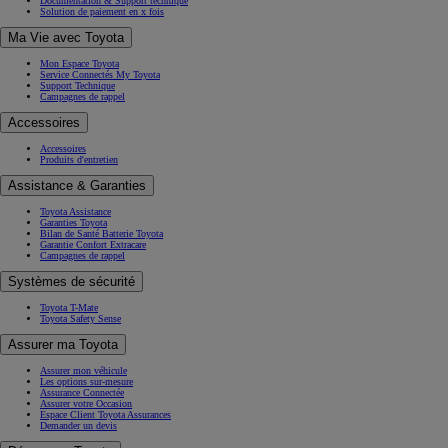
Documentation & Support technique
Solution de paiement en x fois
Ma Vie avec Toyota
Mon Espace Toyota
Service Connectés My Toyota
Support Technique
Campagnes de rappel
Accessoires
Accessoires
Produits d'entretien
Assistance & Garanties
Toyota Assistance
Garanties Toyota
Bilan de Santé Batterie Toyota
Garantie Confort Extracare
Campagnes de rappel
Systèmes de sécurité
Toyota T-Mate
Toyota Safety Sense
Assurer ma Toyota
Assurer mon véhicule
Les options sur-mesure
Assurance Connectée
Assurer votre Occasion
Espace Client Toyota Assurances
Demander un devis