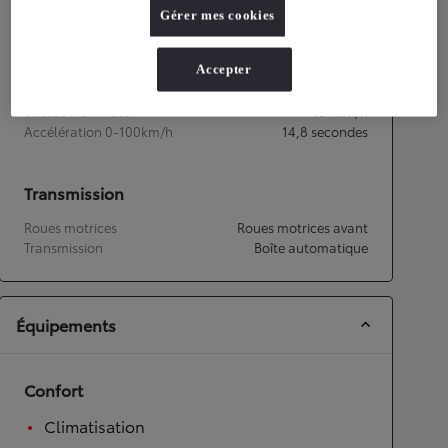
Émissions CO2
112
g/km
Gérer mes cookies
Accepter
Performances
Vitesse maximale
151
km/h
Accélération 0-100km/h
14,8
secondes
Transmission
Roues motrices
Roues motrices avant
Transmission
Boîte automatique
Équipements
Confort
Climatisation