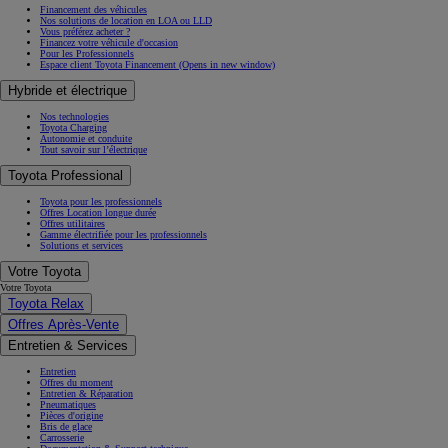
Financement des véhicules
Nos solutions de location en LOA ou LLD
Vous préférez acheter ?
Financez votre véhicule d'occasion
Pour les Professionnels
Espace client Toyota Financement
(Opens in new window)
Hybride et électrique
Nos technologies
Toyota Charging
Autonomie et conduite
Tout savoir sur l’électrique
Toyota Professional
Toyota pour les professionnels
Offres Location longue durée
Offres utilitaires
Gamme électrifiée pour les professionnels
Solutions et services
Votre Toyota
Votre Toyota
Toyota Relax
Offres Après-Vente
Entretien & Services
Entretien
Offres du moment
Entretien & Réparation
Pneumatiques
Pièces d'origine
Bris de glace
Carrosserie