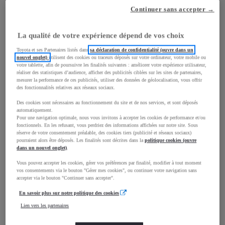
Continuer sans accepter →
La qualité de votre expérience dépend de vos choix
mm
Toyota et ses Partenaires listés dans
sa déclaration de confidentialité (ouvre dans un
nouvel onglet)
utilisent des cookies ou traceurs déposés sur votre ordinateur, votre mobile ou
1 510
Hauteur
votre tablette, afin de poursuivre les finalités suivantes : améliorer votre expérience utilisateur,
réaliser des statistiques d’audience, afficher des publicités ciblées sur les sites de partenaires,
mesurer la performance de ces publicités, utiliser des données de géolocalisation, vous offrir
des fonctionnalités relatives aux réseaux sociaux.
Longueur
3 700
mm
Des cookies sont nécessaires au fonctionnement du site et de nos services, et sont déposés
automatiquement.
Pour une navigation optimale, nous vous invitons à accepter les cookies de performance et/ou
fonctionnels. En les refusant, vous perdriez des informations affichées sur notre site. Sous
réserve de votre consentement préalable, des cookies tiers (publicité et réseaux sociaux)
pourraient alors être déposés. Les finalités sont décrites dans la
politique cookies (ouvre
dans un nouvel onglet)
.
Vous pouvez accepter les cookies, gérer vos préférences par finalité, modifier à tout moment
Largeur
1 740
mm
vos consentements via le bouton "Gérer mes cookies", ou continuer votre navigation sans
accepter via le bouton "Continuer sans accepter".
En savoir plus sur notre politique des cookies
Lien vers les partenaires
Consommation mixte