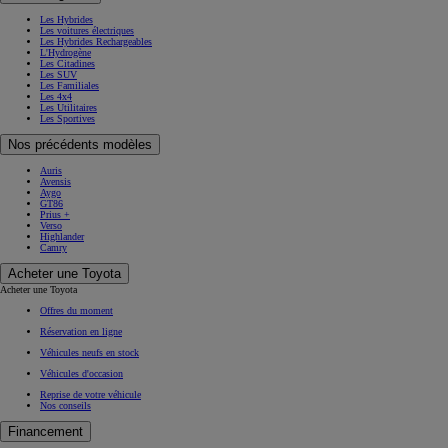
Les Hybrides
Les voitures électriques
Les Hybrides Rechargeables
L'Hydrogène
Les Citadines
Les SUV
Les Familiales
Les 4x4
Les Utilitaires
Les Sportives
Nos précédents modèles
Auris
Avensis
Aygo
GT86
Prius +
Verso
Highlander
Camry
Acheter une Toyota
Acheter une Toyota
Offres du moment
Réservation en ligne
Véhicules neufs en stock
Véhicules d'occasion
Reprise de votre véhicule
Nos conseils
Financement