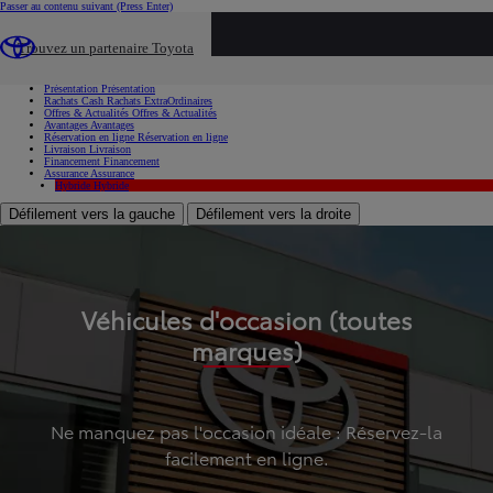
Passer au contenu suivant
(Press Enter)
...
Trouvez un partenaire Toyota
Voiture d'occasion
Présentation
Présentation
Rachats Cash
Rachats ExtraOrdinaires
Offres & Actualités
Offres & Actualités
Avantages
Avantages
Réservation en ligne
Réservation en ligne
Livraison
Livraison
Financement
Financement
Assurance
Assurance
Hybride
Hybride
Défilement vers la gauche
Défilement vers la droite
Véhicules d'occasion (toutes
marques)
Ne manquez pas l'occasion idéale : Réservez-la
facilement en ligne.