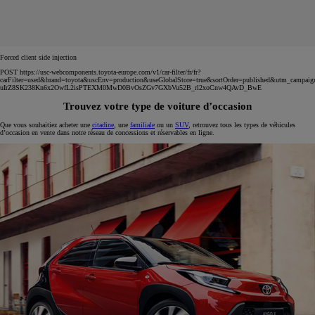
Forced client side injection
POST https://usc-webcomponents.toyota-europe.com/v1/car-filter/fr/fr?
carFilter=used&brand=toyota&uscEnv=production&useGlobalStore=true&sortOrder=published&utm
uIrZ8SK238Kn6x2OwfL2isPTEXM0MwD0BvOsZGv7GXbVu52B_rl2xoCnw4QAvD_BwE
Trouvez votre type de voiture d’occasion
Que vous souhaitiez acheter une
citadine
, une
familiale
ou un
SUV
, retrouvez tous les types de véhicules
d’occasion en vente dans notre réseau de concessions et réservables en ligne.