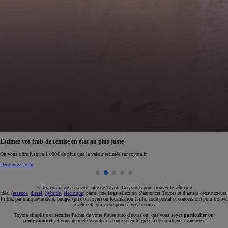
Réservez en ligne votre occasion pour 1€ seulement
Réservez en ligne
Faites confiance au savoir-faire de Toyota Occasions pour trouver le véhicule
idéal (
essence
,
diesel
,
hybride
,
électrique
) parmi une large sélection d’annonces Toyota et d’autres constructeurs.
Filtrez par marque/modèle, budget (prix ou loyer) ou localisation (ville, code postal et concession) pour trouver
le véhicule qui correspond à vos besoins.
Toyota simplifie et sécurise l'achat de votre future auto d'occasion, que vous soyez
particulier ou
professionnel
, et vous permet de rouler en toute sérénité grâce à de nombreux avantages.