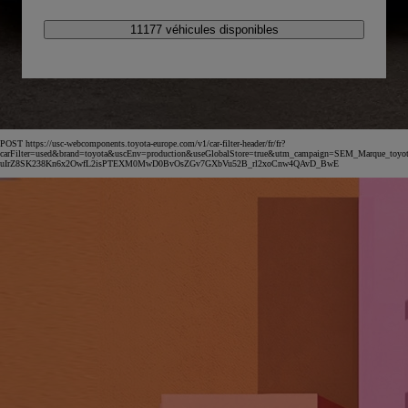
11177 véhicules disponibles
POST https://usc-webcomponents.toyota-europe.com/v1/car-filter-header/fr/fr?
carFilter=used&brand=toyota&uscEnv=production&useGlobalStore=true&utm_campaign=SEM_Marqu
uIrZ8SK238Kn6x2OwfL2isPTEXM0MwD0BvOsZGv7GXbVu52B_rl2xoCnw4QAvD_BwE