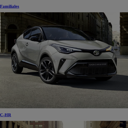
Familiales
C-HR