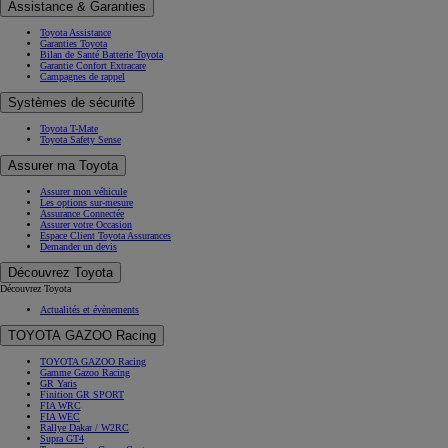
Assistance & Garanties
Toyota Assistance
Garanties Toyota
Bilan de Santé Batterie Toyota
Garantie Confort Extracare
Campagnes de rappel
Systèmes de sécurité
Toyota T-Mate
Toyota Safety Sense
Assurer ma Toyota
Assurer mon véhicule
Les options sur-mesure
Assurance Connectée
Assurer votre Occasion
Espace Client Toyota Assurances
Demander un devis
Découvrez Toyota
Découvrez Toyota
Actualités et évènements
TOYOTA GAZOO Racing
TOYOTA GAZOO Racing
Gamme Gazoo Racing
GR Yaris
Finition GR SPORT
FIA WRC
FIA WEC
Rallye Dakar / W2RC
Supra GT4