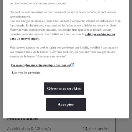
mm
des fonctionnalités relatives aux réseaux sociaux.
1 460
Hauteur
Des cookies sont nécessaires au fonctionnement du site et de nos services, et sont déposés
automatiquement.
Pour une navigation optimale, nous vous invitons à accepter les cookies de performance et/ou
Longueur
3 465
mm
fonctionnels. En les refusant, vous perdriez des informations affichées sur notre site. Sous
réserve de votre consentement préalable, des cookies tiers (publicité et réseaux sociaux)
pourraient alors être déposés. Les finalités sont décrites dans la
politique cookies (ouvre
dans un nouvel onglet)
.
Vous pouvez accepter les cookies, gérer vos préférences par finalité, modifier à tout moment
vos consentements via le bouton "Gérer mes cookies", ou continuer votre navigation sans
accepter via le bouton "Continuer sans accepter".
En savoir plus sur notre politique des cookies
Lien vers les partenaires
Gérer mes cookies
Consommation mixte
Émissions CO2
113
g/km
Accepter
Performances
Accélération 0-100km/h
13,8
secondes