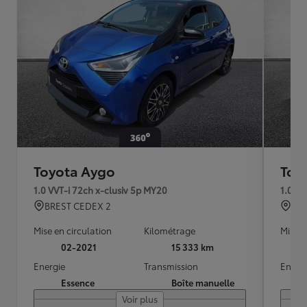
Toyota Aygo
Toy
1.0 VVT-i 72ch x-clusiv 5p MY20
1.0 VV
BREST CEDEX 2
QU
Mise en circulation
Kilométrage
Mise e
02-2021
15 333 km
Energie
Transmission
Energ
Essence
Boîte manuelle
Voir plus