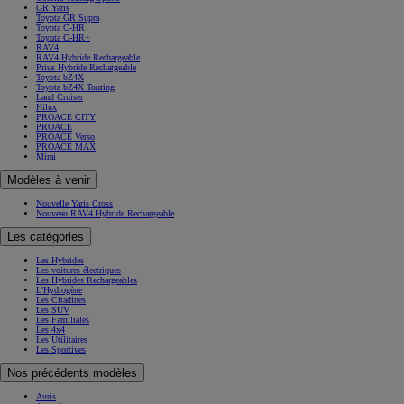
GR Yaris
Toyota GR Supra
Toyota C-HR
Toyota C-HR+
RAV4
RAV4 Hybride Rechargeable
Prius Hybride Rechargeable
Toyota bZ4X
Toyota bZ4X Touring
Land Cruiser
Hilux
PROACE CITY
PROACE
PROACE Verso
PROACE MAX
Mirai
Modèles à venir
Nouvelle Yaris Cross
Nouveau RAV4 Hybride Rechargeable
Les catégories
Les Hybrides
Les voitures électriques
Les Hybrides Rechargeables
L'Hydrogène
Les Citadines
Les SUV
Les Familiales
Les 4x4
Les Utilitaires
Les Sportives
Nos précédents modèles
Auris