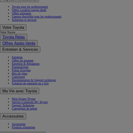
Toyota pour les professionnels
Offres Location longue durée
Offres utilitaires
Gamme électrifiée pour les professionnels
Solutions et services
Votre Toyota
Votre Toyota
Toyota Relax
Offres Après-Vente
Entretien & Services
Entretien
Offres du moment
Entretien & Réparation
Pneumatiques
Pièces d'origine
Bris de glace
Carrosserie
Documentation & Support technique
Solution de paiement en x fois
Ma Vie avec Toyota
Mon Espace Toyota
Service Connectés My Toyota
Support Technique
Campagnes de rappel
Accessoires
Accessoires
Produits d'entretien