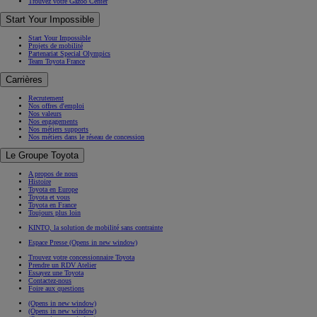
Trouvez votre Gazoo Center
Start Your Impossible
Start Your Impossible
Projets de mobilité
Partenariat Special Olympics
Team Toyota France
Carrières
Recrutement
Nos offres d'emploi
Nos valeurs
Nos engagements
Nos métiers supports
Nos métiers dans le réseau de concession
Le Groupe Toyota
A propos de nous
Histoire
Toyota en Europe
Toyota et vous
Toyota en France
Toujours plus loin
KINTO, la solution de mobilité sans contrainte
Espace Presse
(Opens in new window)
Trouvez votre concessionnaire Toyota
Prendre un RDV Atelier
Essayez une Toyota
Contactez-nous
Foire aux questions
(Opens in new window)
(Opens in new window)