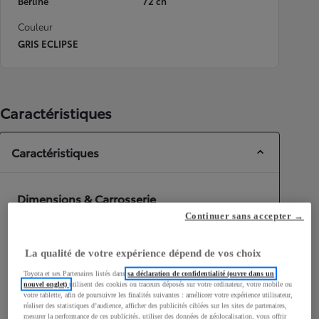
Berline
72 ch
Couleur
GRIS ECLIPSE
Caractéristiques
Caractéristiques
Dimensions & Carrosserie
Continuer sans accepter →
Portes
5
Places
4
La qualité de votre expérience dépend de vos choix
Toyota et ses Partenaires listés dans
sa déclaration de confidentialité (ouvre dans un
nouvel onglet)
utilisent des cookies ou traceurs déposés sur votre ordinateur, votre mobile ou
votre tablette, afin de poursuivre les finalités suivantes : améliorer votre expérience utilisateur,
réaliser des statistiques d’audience, afficher des publicités ciblées sur les sites de partenaires,
mesurer la performance de ces publicités, utiliser des données de géolocalisation, vous offrir