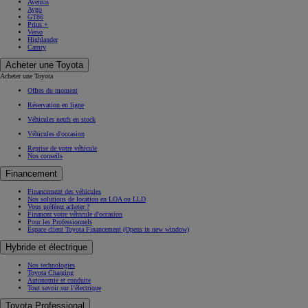
Avensis
Aygo
GT86
Prius +
Verso
Highlander
Camry
Acheter une Toyota
Acheter une Toyota
Offres du moment
Réservation en ligne
Véhicules neufs en stock
Véhicules d'occasion
Reprise de votre véhicule
Nos conseils
Financement
Financement des véhicules
Nos solutions de location en LOA ou LLD
Vous préférez acheter ?
Financez votre véhicule d'occasion
Pour les Professionnels
Espace client Toyota Financement
(Opens in new window)
Hybride et électrique
Nos technologies
Toyota Charging
Autonomie et conduite
Tout savoir sur l’électrique
Toyota Professional