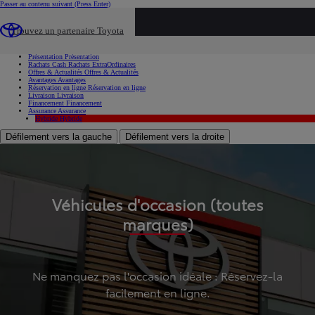
Passer au contenu suivant
(Press Enter)
...
Trouvez un partenaire Toyota
Voiture d'occasion
Présentation
Présentation
Rachats Cash
Rachats ExtraOrdinaires
Offres & Actualités
Offres & Actualités
Avantages
Avantages
Réservation en ligne
Réservation en ligne
Livraison
Livraison
Financement
Financement
Assurance
Assurance
Hybride
Hybride
Défilement vers la gauche
Défilement vers la droite
Véhicules d'occasion (toutes
marques)
Ne manquez pas l'occasion idéale : Réservez-la
facilement en ligne.