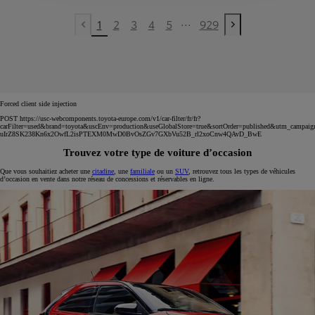
...
1
2
3
4
5
929
Previous page
Next page
Forced client side injection
POST https://usc-webcomponents.toyota-europe.com/v1/car-filter/fr/fr?
carFilter=used&brand=toyota&uscEnv=production&useGlobalStore=true&sortOrder=published&utm
uIrZ8SK238Kn6x2OwfL2isPTEXM0MwD0BvOsZGv7GXbVu52B_rl2xoCnw4QAvD_BwE
Trouvez votre type de voiture d’occasion
Que vous souhaitiez acheter une
citadine
, une
familiale
ou un
SUV
, retrouvez tous les types de véhicules
d’occasion en vente dans notre réseau de concessions et réservables en ligne.