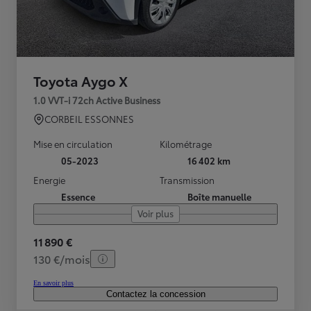
Toyota Aygo X
1.0 VVT-i 72ch Active Business
CORBEIL ESSONNES
Mise en circulation
Kilométrage
05-2023
16 402 km
Energie
Transmission
Essence
Boîte manuelle
Voir plus
11 890 €
130 €/mois
En savoir plus
Contactez la concession