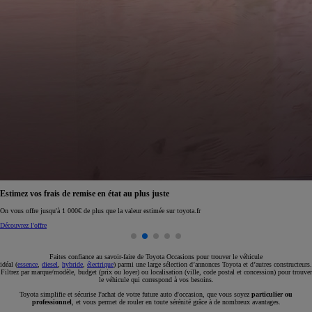
Réservez en ligne votre occasion pour 1€ seulement
Réservez en ligne
Faites confiance au savoir-faire de Toyota Occasions pour trouver le véhicule
idéal (
essence
,
diesel
,
hybride
,
électrique
) parmi une large sélection d’annonces Toyota et d’autres constructeurs.
Filtrez par marque/modèle, budget (prix ou loyer) ou localisation (ville, code postal et concession) pour trouver
le véhicule qui correspond à vos besoins.
Toyota simplifie et sécurise l'achat de votre future auto d'occasion, que vous soyez
particulier ou
professionnel
, et vous permet de rouler en toute sérénité grâce à de nombreux avantages.