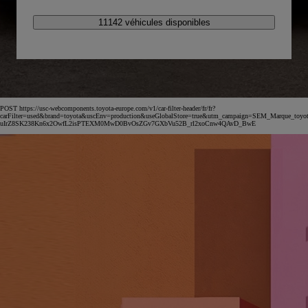
11142 véhicules disponibles
POST https://usc-webcomponents.toyota-europe.com/v1/car-filter-header/fr/fr?
carFilter=used&brand=toyota&uscEnv=production&useGlobalStore=true&utm_campaign=SEM_Marqu
uIrZ8SK238Kn6x2OwfL2isPTEXM0MwD0BvOsZGv7GXbVu52B_rl2xoCnw4QAvD_BwE