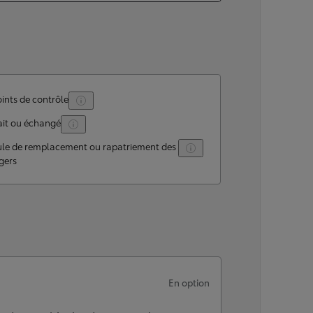
ints de contrôle
ait ou échangé
ule de remplacement ou rapatriement des
gers
En option