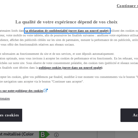
Continuer 
La qualité de votre expérience dépend de vos choix
rtenaires listés dans
sa déclaration de confidentialité (ouvre dans un nouvel onglet)
utilisent des cookies o
teur, votre mobile ou votre tablette, afin de poursuivre les finalités suivantes : améliorer votre expérience utilisat
udience, afficher des publicités ciblées sur les sites de partenaires, mesurer la performance de ces publicités, util
 vous offrir des fonctionnalités relatives aux réseaux sociaux.
t nécessaires au fonctionnement du site et de nos services, et sont déposés automatiquement.
tion optimale, nous vous invitons à accepter les cookies de performance et/ou fonctionnels. En les refusant, vou
ichées sur notre site. Sous réserve de votre consentement préalable, des cookies tiers (publicité et réseaux sociau
s finalités sont décrites dans la
politique cookies (ouvre dans un nouvel onglet)
.
epter les cookies, gérer vos préférences par finalité, modifier à tout moment vos consentements via le bouton "
Services
Concession
re navigation sans accepter via le bouton "Continuer sans accepter".
s sur notre politique des cookies
rtenaires
Energie
oyota Occasions
Essence
es cookies
Ac
Étiquette énergétique
t métallisé (Color