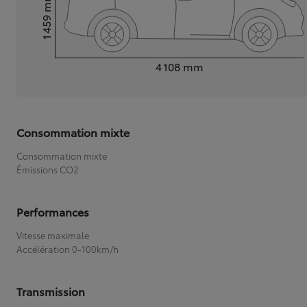
mm
1 459
Hauteur
Longueur
4 108
mm
Consommation mixte
Consommation mixte
Émissions CO2
Performances
Vitesse maximale
Accélération 0-100km/h
Transmission