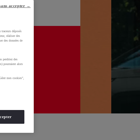
sans accepter →
u traceurs déposés
eur, réaliser des
iser des données de
s perdriez des
x) pourraient alors
Gérer mes cookies",
cepter