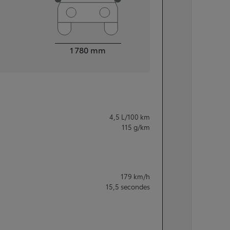
Largeur
1 780
mm
4,5
L/100 km
115
g/km
179
km/h
15,5
secondes