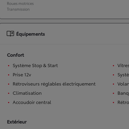
Roues motrices
Transmission
À partir de 19 700 €
Nouvelle Yaris Cross
HYBRIDE
Disponible prochainement
Équipements
Confort
Système Stop & Start
Vitre
Prise 12v
Syst
Rétroviseurs réglables électriquement
Volan
Climatisation
Banqu
Accoudoir central
Rétro
Extérieur