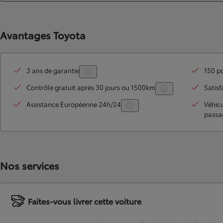
Avantages Toyota
3 ans de garantie
150 po
Contrôle gratuit après 30 jours ou 1500km
Satisf
Assistance Européenne 24h/24
Véhic
passa
TOYOTA C-HR
HYBRIDE OU HYBRIDE RECHARGEABLE
Disponible rapidement
Nos services
Faites-vous livrer cette voiture