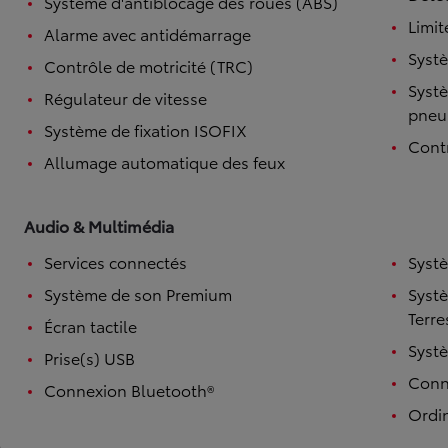
Système d'antiblocage des roues (ABS)
Limit
Alarme avec antidémarrage
Systè
Contrôle de motricité (TRC)
Systè
Régulateur de vitesse
pneu
Système de fixation ISOFIX
Contr
Allumage automatique des feux
Audio & Multimédia
Services connectés
Syst
Système de son Premium
Syst
Terre
Écran tactile
Syst
Prise(s) USB
Conne
Connexion Bluetooth®
Ordi