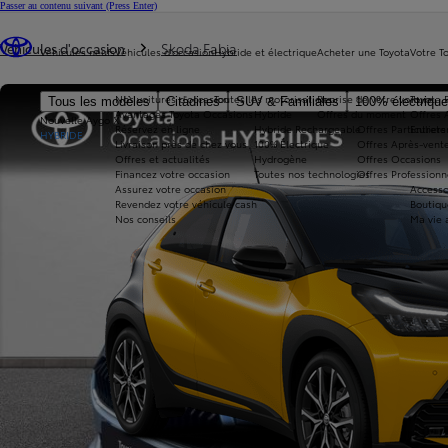
Passer au contenu suivant
(Press Enter)
Vous êtes ici
:
Véhicules d'occasion
Skoda Fabia
Véhicules neufs
Véhicules d'occasion
Hybride et électrique
Acheter une Toyota
Votre T
Nos voitures d'occasion
Toutes les motorisations
Reprise de votre voiture
Toyota 
Tous les modèles
Citadines
SUV & Familiales
100% électriqu
Avantages Toyota Occasions
Hybride
Offres du moment
Offres 
Nouvelle Aygo X
Réservez en ligne
Hybride Rechargeable
Offres Particuliers
Entrete
HYBRIDE
Livraison près de chez vous
100% Électrique
Offres Après-vente
Offres et actualités
Hydrogène
Offres Occasions
Financez votre occasion
Toutes nos technologies
Offres Professionn
Assurez votre occasion
Accesso
Revendez votre véhicule cash
Boutiqu
Nos conseils
Ma vie 