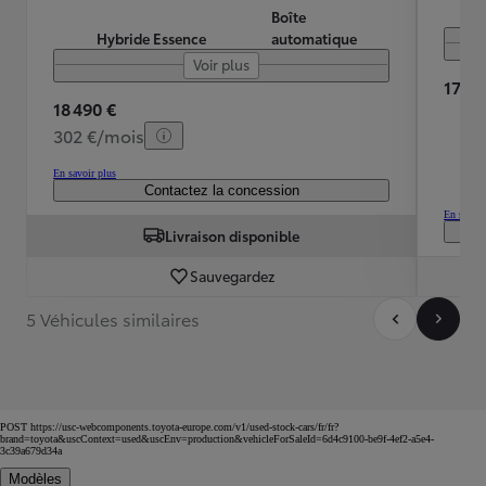
Boîte
Hybride Essence
automatique
Voir plus
17 59
18 490 €
302 €/mois
En savoir plus
Contactez la concession
En savoir
Livraison disponible
Sauvegardez
5 Véhicules similaires
POST https://usc-webcomponents.toyota-europe.com/v1/used-stock-cars/fr/fr?
brand=toyota&uscContext=used&uscEnv=production&vehicleForSaleId=6d4c9100-be9f-4ef2-a5e4-
3c39a679d34a
Modèles