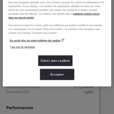
Pour une navigation optimale, nous vous invitons à accepter les cookies de performance et/ou
fonctionnels. En les refusant, vous perdriez des informations affichées sur notre site. Sous
réserve de votre consentement préalable, des cookies tiers (publicité et réseaux sociaux)
pourraient alors être déposés. Les finalités sont décrites dans la
politique cookies (ouvre
dans un nouvel onglet)
.
Longueur
4 568
mm
Vous pouvez accepter les cookies, gérer vos préférences par finalité, modifier à tout moment
vos consentements via le bouton "Gérer mes cookies", ou continuer votre navigation sans
accepter via le bouton "Continuer sans accepter".
En savoir plus sur notre politique des cookies
Lien vers les partenaires
Gérer mes cookies
Accepter
Consommation mixte
Consommation mixte
5,1
L/100 km
Émissions CO2
1
g/km
Performances