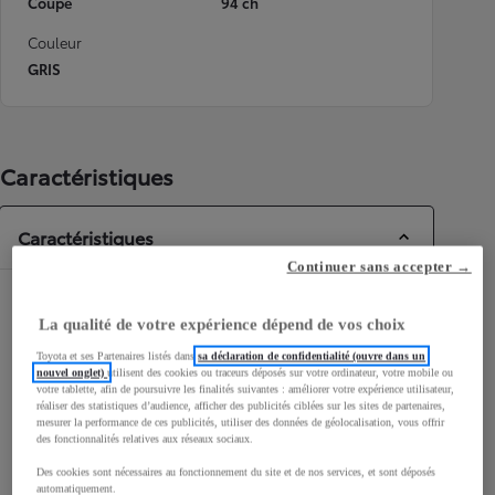
Coupé
94 ch
Couleur
GRIS
Caractéristiques
Caractéristiques
Continuer sans accepter →
Dimensions & Carrosserie
La qualité de votre expérience dépend de vos choix
Portes
5
Toyota et ses Partenaires listés dans
sa déclaration de confidentialité (ouvre dans un
Places
5
nouvel onglet)
utilisent des cookies ou traceurs déposés sur votre ordinateur, votre mobile ou
votre tablette, afin de poursuivre les finalités suivantes : améliorer votre expérience utilisateur,
réaliser des statistiques d’audience, afficher des publicités ciblées sur les sites de partenaires,
mesurer la performance de ces publicités, utiliser des données de géolocalisation, vous offrir
des fonctionnalités relatives aux réseaux sociaux.
Des cookies sont nécessaires au fonctionnement du site et de nos services, et sont déposés
automatiquement.