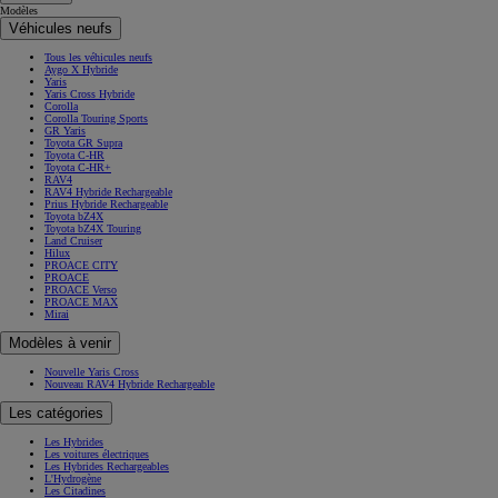
Modèles
Véhicules neufs
Tous les véhicules neufs
Aygo X Hybride
Yaris
Yaris Cross Hybride
Corolla
Corolla Touring Sports
GR Yaris
Toyota GR Supra
Toyota C-HR
Toyota C-HR+
RAV4
RAV4 Hybride Rechargeable
Prius Hybride Rechargeable
Toyota bZ4X
Toyota bZ4X Touring
Land Cruiser
Hilux
PROACE CITY
PROACE
PROACE Verso
PROACE MAX
Mirai
Modèles à venir
Nouvelle Yaris Cross
Nouveau RAV4 Hybride Rechargeable
Les catégories
Les Hybrides
Les voitures électriques
Les Hybrides Rechargeables
L'Hydrogène
Les Citadines