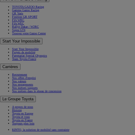
TOYOTA GAZOO Racing
Gamme Gazoo Racing
GR Yaris
Finition GR SPORT
FIA WRC
FIA WEC
Rallye Dakar / W2RC
Supra GT4
Trouvez votre Gazoo Center
Start Your Impossible
Start Your Impossible
Projets de mobilité
Partenariat Special Olympics
Team Toyota France
Carrières
Recrutement
Nos offres d'emploi
Nos valeurs
Nos engagements
Nos métiers supports
Nos métiers dans le réseau de concession
Le Groupe Toyota
A propos de nous
Histoire
Toyota en Europe
Toyota et vous
Toyota en France
Toujours plus loin
KINTO, la solution de mobilité sans contrainte