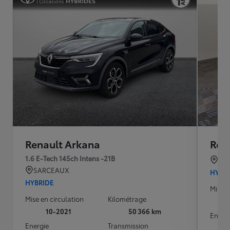
Renault Arkana
Ren
1.6 E-Tech 145ch Intens -21B
JA
SARCEAUX
HYBR
HYBRIDE
Mise e
Mise en circulation
Kilométrage
10-2021
50 366 km
Energ
Energie
Transmission