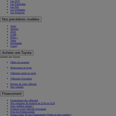
Les SUV
Les Familiales
Les 4x4
Les Utilitaires
Les Sportives
Nos précédents modèles
Auris
Avensis
Aygo
GT86
Prius +
Verso
Highlander
Camry
Acheter une Toyota
Acheter une Toyota
Offres du moment
Réservation en ligne
Véhicules neufs en stock
Véhicules d'occasion
Reprise de votre véhicule
Nos conseils
Financement
Financement des véhicules
Nos solutions de location en LOA ou LLD
Vous préférez acheter ?
Financez votre véhicule d'occasion
Pour les Professionnels
Espace client Toyota Financement
(Opens in new window)