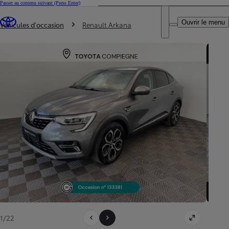
Passer au contenu suivant
(Press Enter)
DEALER NAME
Vous êtes ici
:
Ouvrir le menu
Trouvez un partenaire Toyota
Véhicules d'occasion
Renault Arkana
1/22