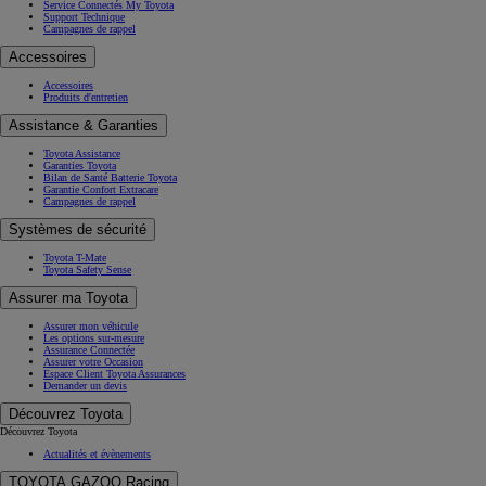
Service Connectés My Toyota
Support Technique
Campagnes de rappel
Accessoires
Accessoires
Produits d'entretien
Assistance & Garanties
Toyota Assistance
Garanties Toyota
Bilan de Santé Batterie Toyota
Garantie Confort Extracare
Campagnes de rappel
Systèmes de sécurité
Toyota T-Mate
Toyota Safety Sense
Assurer ma Toyota
Assurer mon véhicule
Les options sur-mesure
Assurance Connectée
Assurer votre Occasion
Espace Client Toyota Assurances
Demander un devis
Découvrez Toyota
Découvrez Toyota
Actualités et évènements
TOYOTA GAZOO Racing