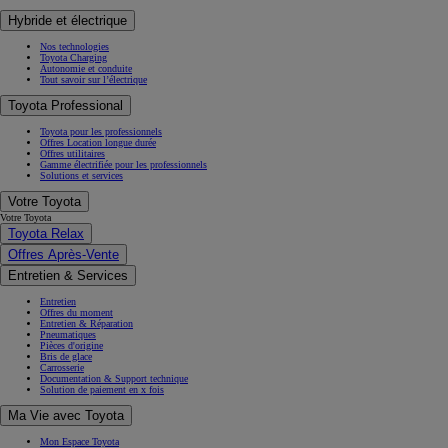
Hybride et électrique
Nos technologies
Toyota Charging
Autonomie et conduite
Tout savoir sur l’électrique
Toyota Professional
Toyota pour les professionnels
Offres Location longue durée
Offres utilitaires
Gamme électrifiée pour les professionnels
Solutions et services
Votre Toyota
Votre Toyota
Toyota Relax
Offres Après-Vente
Entretien & Services
Entretien
Offres du moment
Entretien & Réparation
Pneumatiques
Pièces d'origine
Bris de glace
Carrosserie
Documentation & Support technique
Solution de paiement en x fois
Ma Vie avec Toyota
Mon Espace Toyota