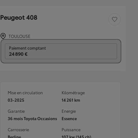
Peugeot 408
Sauvegarder le véh
TOULOUSE
Prix mensuel
Paiement comptant
24 890 €
Mise en circulation
Kilométrage
03-2025
14 261 km
Garantie
Energie
36 mois Toyota Occasions
Essence
Carrosserie
Puissance
Berline
107 kw (145 ch)