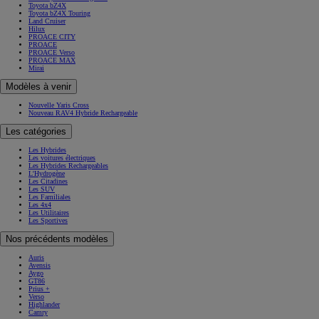
Toyota bZ4X
Toyota bZ4X Touring
Land Cruiser
Hilux
PROACE CITY
PROACE
PROACE Verso
PROACE MAX
Mirai
Modèles à venir
Nouvelle Yaris Cross
Nouveau RAV4 Hybride Rechargeable
Les catégories
Les Hybrides
Les voitures électriques
Les Hybrides Rechargeables
L'Hydrogène
Les Citadines
Les SUV
Les Familiales
Les 4x4
Les Utilitaires
Les Sportives
Nos précédents modèles
Auris
Avensis
Aygo
GT86
Prius +
Verso
Highlander
Camry