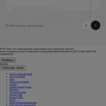
8 Véhicules similaires
POST https://usc-webcomponents.toyota-europe.com/v1/used-stock-cars/fr/fr?
brand=toyota&uscContext=used&uscEnv=production&vehicleForSaleId=41283535-6a6d-4285-b708-
4e9aed05549f
Modèles
Modèles
Véhicules neufs
Tous les véhicules neufs
Aygo X Hybride
Yaris
Yaris Cross Hybride
Corolla
Corolla Touring Sports
GR Yaris
Toyota GR Supra
Toyota C-HR
Toyota C-HR+
RAV4
RAV4 Hybride Rechargeable
Prius Hybride Rechargeable