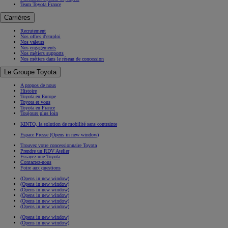
Team Toyota France
Carrières
Recrutement
Nos offres d'emploi
Nos valeurs
Nos engagements
Nos métiers supports
Nos métiers dans le réseau de concession
Le Groupe Toyota
A propos de nous
Histoire
Toyota en Europe
Toyota et vous
Toyota en France
Toujours plus loin
KINTO, la solution de mobilité sans contrainte
Espace Presse
(Opens in new window)
Trouvez votre concessionnaire Toyota
Prendre un RDV Atelier
Essayez une Toyota
Contactez-nous
Foire aux questions
(Opens in new window)
(Opens in new window)
(Opens in new window)
(Opens in new window)
(Opens in new window)
(Opens in new window)
(Opens in new window)
(Opens in new window)