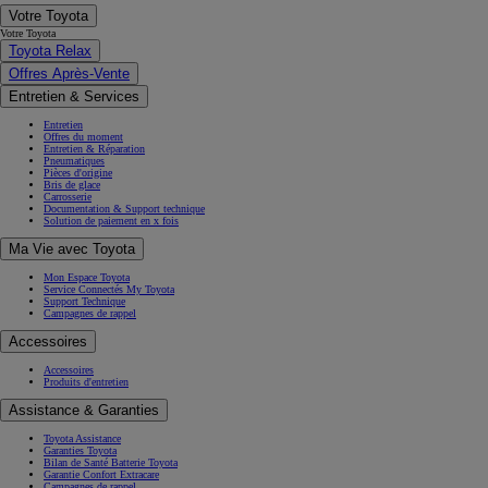
Votre Toyota
Votre Toyota
Toyota Relax
Offres Après-Vente
Entretien & Services
Entretien
Offres du moment
Entretien & Réparation
Pneumatiques
Pièces d'origine
Bris de glace
Carrosserie
Documentation & Support technique
Solution de paiement en x fois
Ma Vie avec Toyota
Mon Espace Toyota
Service Connectés My Toyota
Support Technique
Campagnes de rappel
Accessoires
Accessoires
Produits d'entretien
Assistance & Garanties
Toyota Assistance
Garanties Toyota
Bilan de Santé Batterie Toyota
Garantie Confort Extracare
Campagnes de rappel