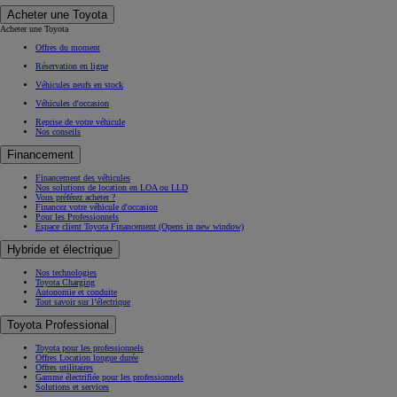
Acheter une Toyota
Acheter une Toyota
Offres du moment
Réservation en ligne
Véhicules neufs en stock
Véhicules d'occasion
Reprise de votre véhicule
Nos conseils
Financement
Financement des véhicules
Nos solutions de location en LOA ou LLD
Vous préférez acheter ?
Financez votre véhicule d'occasion
Pour les Professionnels
Espace client Toyota Financement
(Opens in new window)
Hybride et électrique
Nos technologies
Toyota Charging
Autonomie et conduite
Tout savoir sur l’électrique
Toyota Professional
Toyota pour les professionnels
Offres Location longue durée
Offres utilitaires
Gamme électrifiée pour les professionnels
Solutions et services