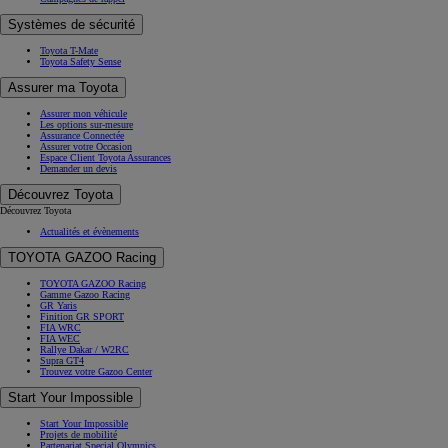
Systèmes de sécurité
Toyota T-Mate
Toyota Safety Sense
Assurer ma Toyota
Assurer mon véhicule
Les options sur-mesure
Assurance Connectée
Assurer votre Occasion
Espace Client Toyota Assurances
Demander un devis
Découvrez Toyota
Découvrez Toyota
Actualités et évènements
TOYOTA GAZOO Racing
TOYOTA GAZOO Racing
Gamme Gazoo Racing
GR Yaris
Finition GR SPORT
FIA WRC
FIA WEC
Rallye Dakar / W2RC
Supra GT4
Trouvez votre Gazoo Center
Start Your Impossible
Start Your Impossible
Projets de mobilité
Partenariat Special Olympics