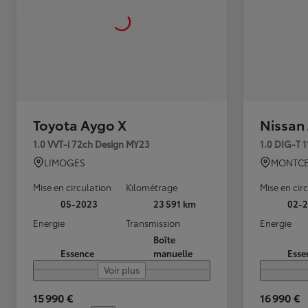
Toyota Aygo X
Nissan
1.0 VVT-i 72ch Design MY23
1.0 DIG-T 
LIMOGES
MONTCE
Mise en circulation
Kilométrage
Mise en cir
05-2023
23 591 km
02-2
Energie
Transmission
Energie
Boîte
Essence
manuelle
Esse
Voir plus
15 990 €
16 990 €