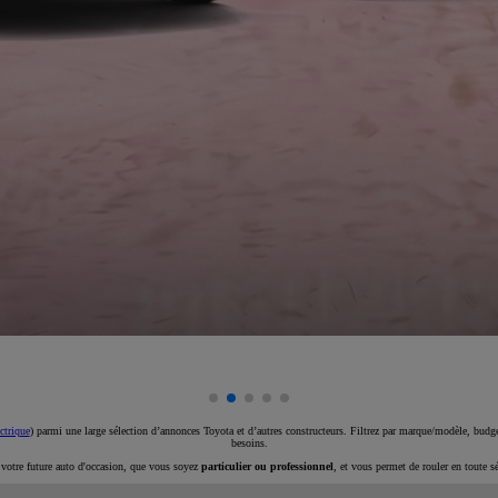
ctrique
) parmi une large sélection d’annonces Toyota et d’autres constructeurs. Filtrez par marque/modèle, budget
besoins.
e votre future auto d'occasion, que vous soyez
particulier ou professionnel
, et vous permet de rouler en toute s