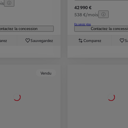
is
42 990 €
538 €/mois
En savoir plus
ntactez la concession
Contactez la concess
arez
Sauvegardez
Comparez
S
Vendu