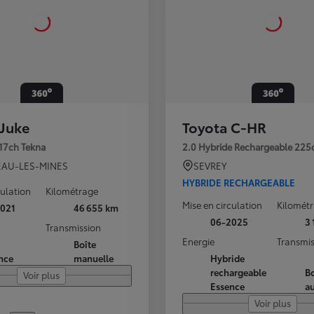
 Juke
Toyota C-HR
117ch Tekna
2.0 Hybride Rechargeable 225
AU-LES-MINES
SEVREY
HYBRIDE RECHARGEABLE
culation
Kilométrage
Mise en circulation
Kilomét
021
46 655 km
06-2025
3
Transmission
Energie
Transmis
Boîte
nce
manuelle
Hybride
rechargeable
Bo
Voir plus
Essence
a
Voir plus