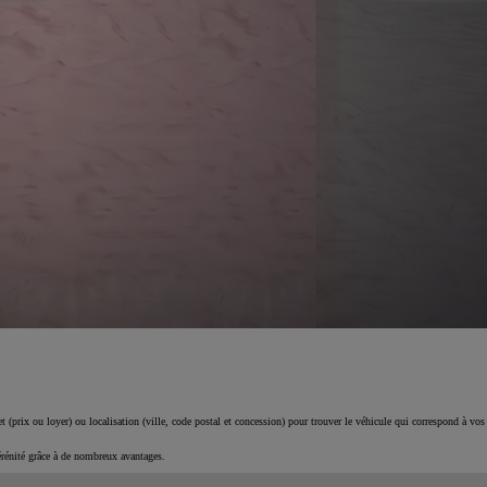
 (prix ou loyer) ou localisation (ville, code postal et concession) pour trouver le véhicule qui correspond à vos
érénité grâce à de nombreux avantages.