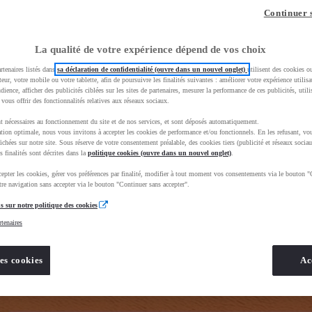
z-vous ?
Quel est votre budget ?
Dans quelle vi
Continuer 
Prix / Loyer
Ville / 
La qualité de votre expérience dépend de vos choix
rtenaires listés dans
sa déclaration de confidentialité (ouvre dans un nouvel onglet)
utilisent des cookies o
teur, votre mobile ou votre tablette, afin de poursuivre les finalités suivantes : améliorer votre expérience utilisat
udience, afficher des publicités ciblées sur les sites de partenaires, mesurer la performance de ces publicités, util
 vous offrir des fonctionnalités relatives aux réseaux sociaux.
t nécessaires au fonctionnement du site et de nos services, et sont déposés automatiquement.
tion optimale, nous vous invitons à accepter les cookies de performance et/ou fonctionnels. En les refusant, vou
BhAqEiwAkHYmSkgJOZZE_68xlBxFEDrHbe8EW2dfvFJD1WAj2eZHGFoR6rPEiJ4fpxoCNqYQAvD_BwE&gbrai
ichées sur notre site. Sous réserve de votre consentement préalable, des cookies tiers (publicité et réseaux sociau
s finalités sont décrites dans la
politique cookies (ouvre dans un nouvel onglet)
.
epter les cookies, gérer vos préférences par finalité, modifier à tout moment vos consentements via le bouton "
re navigation sans accepter via le bouton "Continuer sans accepter".
s sur notre politique des cookies
rtenaires
es cookies
Ac