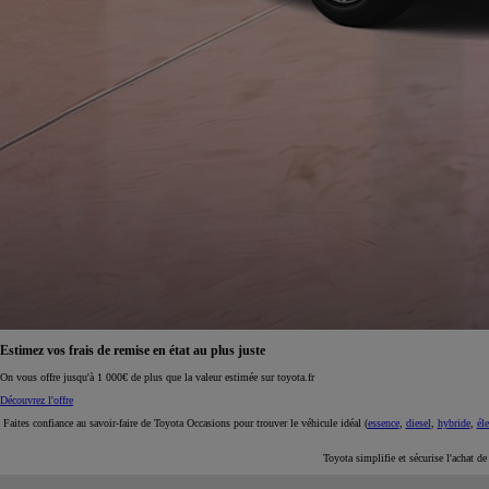
À partir de 19 700 €
Nouvelle Yaris Cross
HYBRIDE
Disponible prochainement
Estimez vos frais de remise en état au plus juste
On vous offre jusqu'à 1 000€ de plus que la valeur estimée sur toyota.fr
Découvrez l'offre
Faites confiance au savoir-faire de Toyota Occasions pour trouver le véhicule idéal (
essence
,
diesel
,
hybride
,
éle
Toyota simplifie et sécurise l'achat d