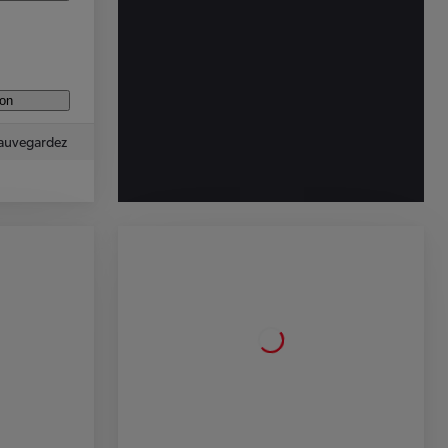
ion
auvegardez