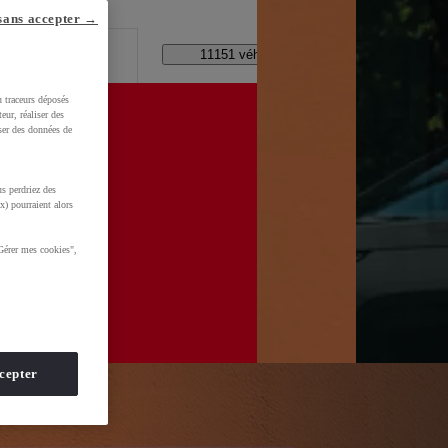
lle ?
sans accepter →
Code Postal / Concession
11151 véhicules disponibles
u traceurs déposés
eur, réaliser des
iser des données de
s perdriez des
d=0AAAAADMU_rNHF5hpFDrrQBD2ybUHe3Zv7
x) pourraient alors
Gérer mes cookies",
cepter