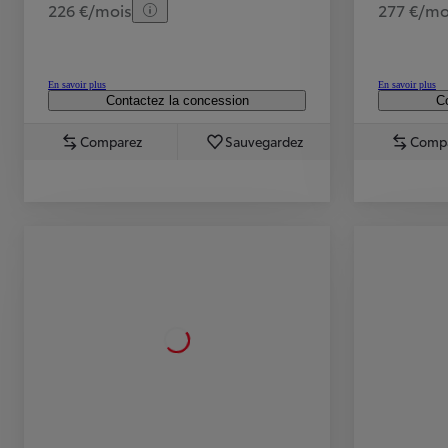
226 €/mois
277 €/mo
En savoir plus
En savoir plus
Contactez la concession
Co
Comparez
Sauvegardez
Comp
TOYOTA C-HR
HYBRIDE OU HYBRIDE RECHARGEABLE
Disponible rapidement