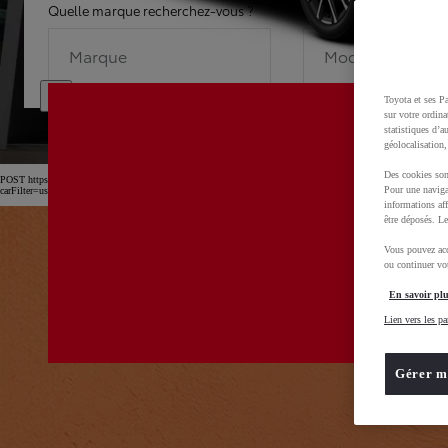
Quelle marque recherchez-vous ?
Quel modèle recherche
Marque
Modèle
Toyota et ses Pa
sur votre ordina
statistiques d’a
géolocalisation,
Des cookies son
POST https://usc-webcomponents.toyota-europe.com/v1/car-filter-header/fr/fr?
Pour une naviga
carFilter=used&brand=toyota&uscEnv=production&useGlobalStore=true&gclid=CjwKCAjw4dDT
informations aff
être déposés. Le
Vous pouvez acc
ou continuer vot
En savoir plu
Lien vers les pa
Gérer m