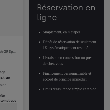
Réservation en
ligne
Simplement, en 4 étapes
Dépôt de réservation de seulement
1€, systématiquement restitué
ch GR Sport Premiere MY25
Livraison en concession ou près
de chez vous
rage
Financement personnalisable et
 145 km
accord de principe immédiat
sion
Devis d’assurance simple et rapide
îte
utomatique