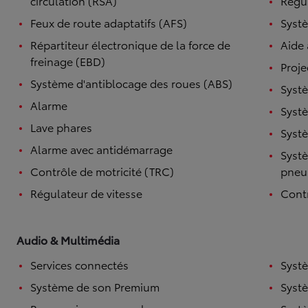
circulation (RSA)
Régul
Feux de route adaptatifs (AFS)
Systè
Répartiteur électronique de la force de
Aide
freinage (EBD)
Proje
Système d'antiblocage des roues (ABS)
Syst
Alarme
Systè
Lave phares
Systè
Alarme avec antidémarrage
Systè
TOYOTA C-HR
Contrôle de motricité (TRC)
pneu
HYBRIDE OU HYBRIDE RECHARGEABLE
Disponible rapidement
Régulateur de vitesse
Contr
Audio & Multimédia
Services connectés
Syst
Système de son Premium
Syst