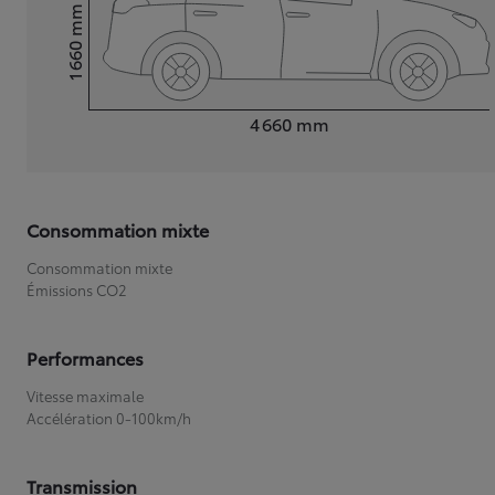
mm
1 660
Hauteur
Longueur
4 660
mm
Consommation mixte
Consommation mixte
Émissions CO2
Performances
Vitesse maximale
Accélération 0-100km/h
Transmission