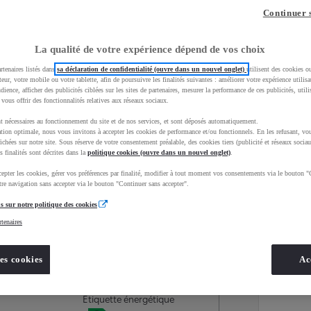
Continuer 
La qualité de votre expérience dépend de vos choix
rtenaires listés dans
sa déclaration de confidentialité (ouvre dans un nouvel onglet)
utilisent des cookies o
teur, votre mobile ou votre tablette, afin de poursuivre les finalités suivantes : améliorer votre expérience utilisat
udience, afficher des publicités ciblées sur les sites de partenaires, mesurer la performance de ces publicités, util
 vous offrir des fonctionnalités relatives aux réseaux sociaux.
t nécessaires au fonctionnement du site et de nos services, et sont déposés automatiquement.
tion optimale, nous vous invitons à accepter les cookies de performance et/ou fonctionnels. En les refusant, vou
ichées sur notre site. Sous réserve de votre consentement préalable, des cookies tiers (publicité et réseaux sociau
s finalités sont décrites dans la
politique cookies (ouvre dans un nouvel onglet)
.
epter les cookies, gérer vos préférences par finalité, modifier à tout moment vos consentements via le bouton "
Services
Concession
re navigation sans accepter via le bouton "Continuer sans accepter".
s sur notre politique des cookies
rtenaires
Energie
oyota Occasions
Hybride rechargeable
es cookies
Ac
Essence
Étiquette énergétique