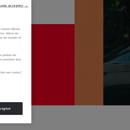
sans accepter →
u traceurs déposés
eur, réaliser des
iser des données de
s perdriez des
x) pourraient alors
Gérer mes cookies",
cepter