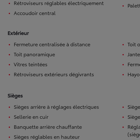
Rétroviseurs réglables électriquement
Palet
Accoudoir central
Extérieur
Fermeture centralisée à distance
Toit 
Toit panoramique
Jante
Vitres teintées
Ferme
Rétroviseurs extérieurs dégivrants
Hayo
Sièges
Sièges arrière à réglages électriques
Siège
Sellerie en cuir
Siège
Banquette arrière chauffante
Régla
(sièg
Sièges réglables en hauteur