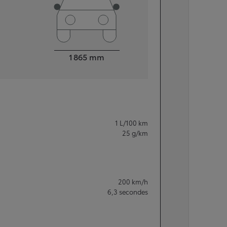
Largeur
1 865
mm
1
L/100 km
25
g/km
200
km/h
6,3
secondes