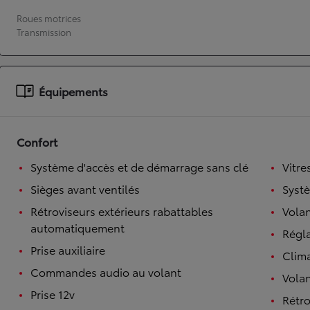
Roues motrices
À partir de 19 700 €
Transmission
Nouvelle Yaris Cross
HYBRIDE
Disponible prochainement
Équipements
Confort
Système d'accès et de démarrage sans clé
Vitre
Sièges avant ventilés
Syst
Rétroviseurs extérieurs rabattables
Volan
automatiquement
Régl
Prise auxiliaire
Clim
Commandes audio au volant
Volan
Prise 12v
Rétro