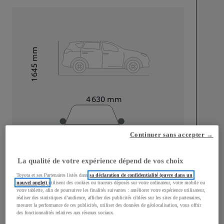
mm
1 645
Hauteur
Longueur
4 630
mm
Continuer sans accepter →
La qualité de votre expérience dépend de vos choix
Largeur
1 845
mm
Toyota et ses Partenaires listés dans
sa déclaration de confidentialité (ouvre dans un
nouvel onglet)
utilisent des cookies ou traceurs déposés sur votre ordinateur, votre mobile ou
votre tablette, afin de poursuivre les finalités suivantes : améliorer votre expérience utilisateur,
réaliser des statistiques d’audience, afficher des publicités ciblées sur les sites de partenaires,
mesurer la performance de ces publicités, utiliser des données de géolocalisation, vous offrir
des fonctionnalités relatives aux réseaux sociaux.
Consommation mixte