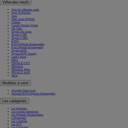
Véhicules neufs
Tous les véhicules neufs
Aygo X Hybride
Yaris
Yaris Cross Hybride
Corolla
Corolla Touring Sports
GR Yaris
Toyota GR Supra
Toyota C-HR
Toyota C-HR+
RAV4
RAV4 Hybride Rechargeable
Prius Hybride Rechargeable
Toyota bZ4X
Toyota bZ4X Touring
Land Cruiser
Hilux
PROACE CITY
PROACE
PROACE Verso
PROACE MAX
Mirai
Modèles à venir
Nouvelle Yaris Cross
Nouveau RAV4 Hybride Rechargeable
Les catégories
Les Hybrides
Les voitures électriques
Les Hybrides Rechargeables
L'Hydrogène
Les Citadines
Les SUV
Les Familiales