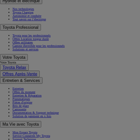
Hybride et électrique
Nos technologies
Toyota Charging
Autonomie et conduite
Tout savoir sur l’électrique
Toyota Professional
Toyota pour les professionnels
Offres Location longue durée
Offres utilitaires
Gamme électrifiée pour les professionnels
Solutions et services
Votre Toyota
Votre Toyota
Toyota Relax
Offres Après-Vente
Entretien & Services
Entretien
Offres du moment
Entretien & Réparation
Pneumatiques
Pièces d'origine
Bris de glace
Carrosserie
Documentation & Support technique
Solution de paiement en x fois
Ma Vie avec Toyota
Mon Espace Toyota
Service Connectés My Toyota
Support Technique