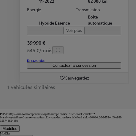
11-2022
82 000 km
Energie
Transmission
Boîte
Hybride Essence
automatique
Voir plus
39 990 €
545 €/mois
En savoir plus
Contactez la concession
Sauvegardez
1 Véhicules similaires
POST https://usc-webcomponents.toyota-europe.com/v1/used-stock-cars/fr/fr?
brand=toyota&uscContext=used&uscEnv=production&vehicleForSaleId=94034c20-8d55-4ff9-a188-
355748624dbb
Modèles
Modèles