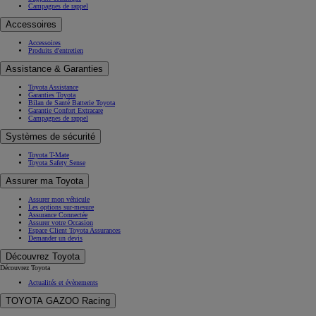
Campagnes de rappel
Accessoires
Accessoires
Produits d'entretien
Assistance & Garanties
Toyota Assistance
Garanties Toyota
Bilan de Santé Batterie Toyota
Garantie Confort Extracare
Campagnes de rappel
Systèmes de sécurité
Toyota T-Mate
Toyota Safety Sense
Assurer ma Toyota
Assurer mon véhicule
Les options sur-mesure
Assurance Connectée
Assurer votre Occasion
Espace Client Toyota Assurances
Demander un devis
Découvrez Toyota
Découvrez Toyota
Actualités et évènements
TOYOTA GAZOO Racing