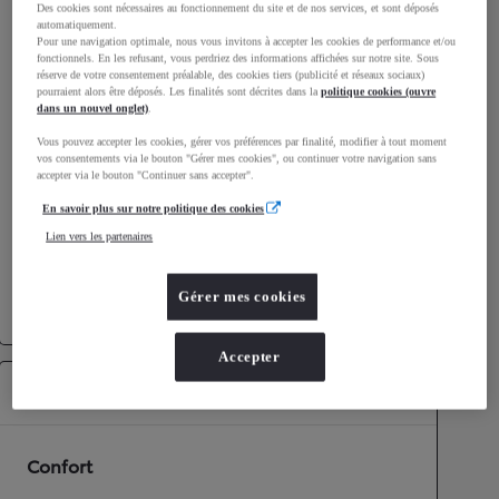
Des cookies sont nécessaires au fonctionnement du site et de nos services, et sont déposés
Consommation mixte
6
L/100 km
automatiquement.
Pour une navigation optimale, nous vous invitons à accepter les cookies de performance et/ou
Émissions CO2
130
g/km
fonctionnels. En les refusant, vous perdriez des informations affichées sur notre site. Sous
réserve de votre consentement préalable, des cookies tiers (publicité et réseaux sociaux)
pourraient alors être déposés. Les finalités sont décrites dans la
politique cookies (ouvre
dans un nouvel onglet)
.
Performances
Vous pouvez accepter les cookies, gérer vos préférences par finalité, modifier à tout moment
Vitesse maximale
180
km/h
vos consentements via le bouton "Gérer mes cookies", ou continuer votre navigation sans
Accélération 0-100km/h
9,2
secondes
accepter via le bouton "Continuer sans accepter".
En savoir plus sur notre politique des cookies
Lien vers les partenaires
Transmission
Roues motrices
4 roues motrices
Gérer mes cookies
Transmission
Boîte automatique
Accepter
Équipements
Confort