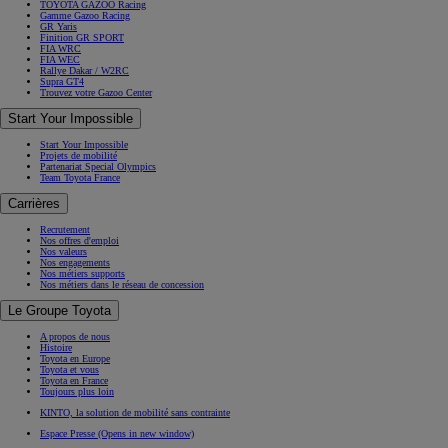
TOYOTA GAZOO Racing
Gamme Gazoo Racing
GR Yaris
Finition GR SPORT
FIA WRC
FIA WEC
Rallye Dakar / W2RC
Supra GT4
Trouvez votre Gazoo Center
Start Your Impossible
Start Your Impossible
Projets de mobilité
Partenariat Special Olympics
Team Toyota France
Carrières
Recrutement
Nos offres d'emploi
Nos valeurs
Nos engagements
Nos métiers supports
Nos métiers dans le réseau de concession
Le Groupe Toyota
A propos de nous
Histoire
Toyota en Europe
Toyota et vous
Toyota en France
Toujours plus loin
KINTO, la solution de mobilité sans contrainte
Espace Presse
(Opens in new window)