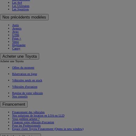
Les 4x4
Les Utilitaires
Les Sportives
Nos précédents modèles
Auris
Avensis
Aygo
GT86
Prius +
Verso
Highlander
Camry
Acheter une Toyota
Acheter une Toyota
Offres du moment
Réservation en ligne
Véhicules neufs en stock
Véhicules d'occasion
Reprise de votre véhicule
Nos conseils
Financement
Financement des véhicules
Nos solutions de location en LOA ou LLD
Vous préférez acheter ?
Financez votre véhicule d'occasion
Pour les Professionnels
Espace client Toyota Financement
(Opens in new window)