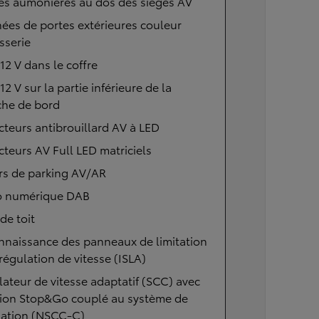
es aumônières au dos des sièges AV
ées de portes extérieures couleur
sserie
 12 V dans le coffre
 12 V sur la partie inférieure de la
che de bord
cteurs antibrouillard AV à LED
cteurs AV Full LED matriciels
rs de parking AV/AR
o numérique DAB
 de toit
nnaissance des panneaux de limitation
régulation de vitesse (ISLA)
ateur de vitesse adaptatif (SCC) avec
tion Stop&Go couplé au système de
gation (NSCC-C)