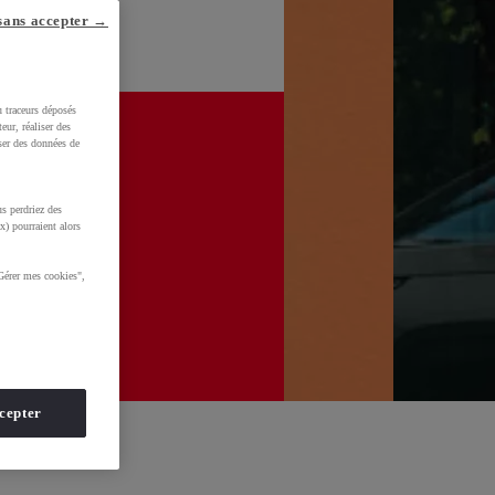
sans accepter →
u traceurs déposés
eur, réaliser des
iser des données de
s perdriez des
x) pourraient alors
Gérer mes cookies",
cepter