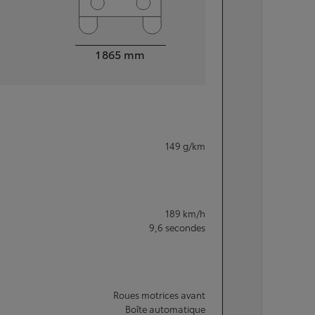
Largeur
1 865
mm
149
g/km
189
km/h
9,6
secondes
Roues motrices avant
Boîte automatique