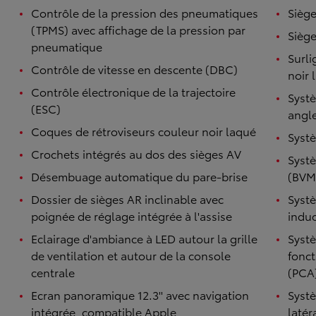
Contrôle de la pression des pneumatiques
Siège
(TPMS) avec affichage de la pression par
Siège
pneumatique
Surli
Contrôle de vitesse en descente (DBC)
noir 
Contrôle électronique de la trajectoire
Systè
(ESC)
angl
Coques de rétroviseurs couleur noir laqué
Systè
Crochets intégrés au dos des sièges AV
Systè
TOYOTA C-HR
Désembuage automatique du pare-brise
(BVM
HYBRIDE OU HYBRIDE RECHARGEABLE
Disponible rapidement
Dossier de sièges AR inclinable avec
Syst
poignée de réglage intégrée à l'assise
induc
Eclairage d'ambiance à LED autour la grille
Systè
de ventilation et autour de la console
fonct
centrale
(PCA
Ecran panoramique 12.3'' avec navigation
Systè
intégrée, compatible Apple
latér