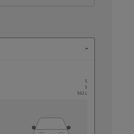
5
5
562
L