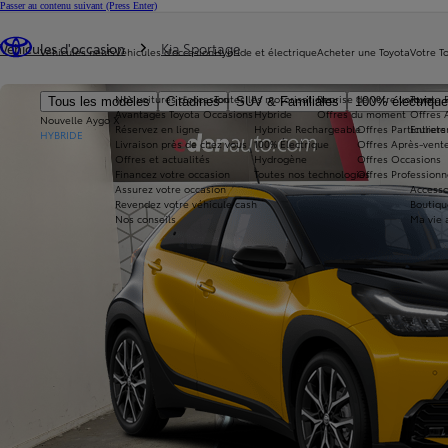
Passer au contenu suivant
(Press Enter)
Vous êtes ici
:
Véhicules d'occasion
Kia Sportage
Véhicules neufs
Véhicules d'occasion
Hybride et électrique
Acheter une Toyota
Votre T
Nos voitures d'occasion
Toutes les motorisations
Reprise de votre voiture
Toyota 
Tous les modèles
Citadines
SUV & Familiales
100% électriqu
Avantages Toyota Occasions
Hybride
Offres du moment
Offres 
Nouvelle Aygo X
Réservez en ligne
Hybride Rechargeable
Offres Particuliers
Entrete
HYBRIDE
Livraison près de chez vous
100% Électrique
Offres Après-vente
Offres et actualités
Hydrogène
Offres Occasions
Financez votre occasion
Toutes nos technologies
Offres Professionn
Assurez votre occasion
Accesso
Revendez votre véhicule cash
Boutiqu
Nos conseils
Ma vie 