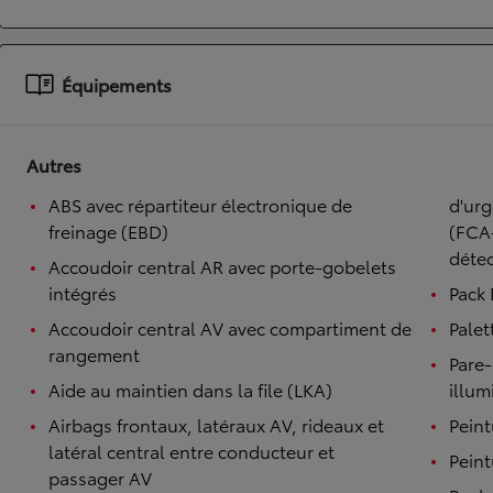
À partir de 19 700 €
Nouvelle Yaris Cross
Équipements
HYBRIDE
Disponible prochainement
Autres
ABS avec répartiteur électronique de
d'urge
freinage (EBD)
(FCA-
détec
Accoudoir central AR avec porte-gobelets
intégrés
Pack 
Accoudoir central AV avec compartiment de
Palet
rangement
Pare-
Aide au maintien dans la file (LKA)
illum
Airbags frontaux, latéraux AV, rideaux et
Peint
latéral central entre conducteur et
Peint
passager AV