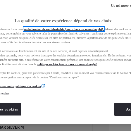
Continuer 
La qualité de votre expérience dépend de vos choix
rtenaires listés dans
sa déclaration de confidentialité (ouvre dans un nouvel onglet)
utilisent des cookies o
teur, votre mobile ou votre tablette, afin de poursuivre les finalités suivantes : améliorer votre expérience utilisat
udience, afficher des publicités ciblées sur les sites de partenaires, mesurer la performance de ces publicités, util
 vous offrir des fonctionnalités relatives aux réseaux sociaux.
t nécessaires au fonctionnement du site et de nos services, et sont déposés automatiquement.
tion optimale, nous vous invitons à accepter les cookies de performance et/ou fonctionnels. En les refusant, vou
ichées sur notre site. Sous réserve de votre consentement préalable, des cookies tiers (publicité et réseaux sociau
s finalités sont décrites dans la
politique cookies (ouvre dans un nouvel onglet)
.
epter les cookies, gérer vos préférences par finalité, modifier à tout moment vos consentements via le bouton "
Services
Concession
re navigation sans accepter via le bouton "Continuer sans accepter".
s sur notre politique des cookies
rtenaires
Energie
oyota Occasions
Essence
es cookies
Ac
NAR SILVER M