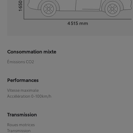
1 650
Hauteur
Longueur
4 515
mm
Consommation mixte
Émissions CO2
Performances
Vitesse maximale
Accélération 0-100km/h
Transmission
Roues motrices
Transmission