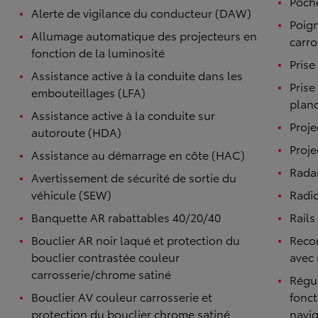
Poch
Alerte de vigilance du conducteur (DAW)
Poign
Allumage automatique des projecteurs en
carro
fonction de la luminosité
Prise
Assistance active à la conduite dans les
Prise
embouteillages (LFA)
plan
Assistance active à la conduite sur
Proje
autoroute (HDA)
Proje
Assistance au démarrage en côte (HAC)
Rada
Avertissement de sécurité de sortie du
véhicule (SEW)
Radi
Banquette AR rabattables 40/20/40
Rails
Bouclier AR noir laqué et protection du
Reco
bouclier contrastée couleur
avec 
carrosserie/chrome satiné
Régul
Bouclier AV couleur carrosserie et
fonc
protection du bouclier chrome satiné
navi