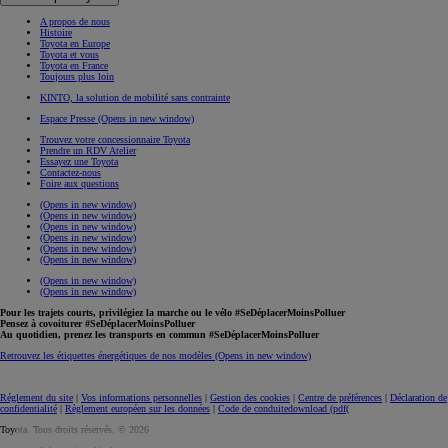
A propos de nous
Histoire
Toyota en Europe
Toyota et vous
Toyota en France
Toujours plus loin
KINTO, la solution de mobilité sans contrainte
Espace Presse
(Opens in new window)
Trouvez votre concessionnaire Toyota
Prendre un RDV Atelier
Essayez une Toyota
Contactez-nous
Foire aux questions
(Opens in new window)
(Opens in new window)
(Opens in new window)
(Opens in new window)
(Opens in new window)
(Opens in new window)
(Opens in new window)
(Opens in new window)
Pour les trajets courts, privilégiez la marche ou le vélo #SeDéplacerMoinsPolluer
Pensez à covoiturer #SeDéplacerMoinsPolluer
Au quotidien, prenez les transports en commun #SeDéplacerMoinsPolluer
Retrouvez les étiquettes énergétiques de nos modèles
(Opens in new window)
Réglement du site
|
Vos informations personnelles
|
Gestion des cookies
|
Centre de préférences
|
Déclaration de
confidentialité
|
Règlement européen sur les données
|
Code de conduite
download (pdf(
Toyota. Tous droits réservés. © 2026