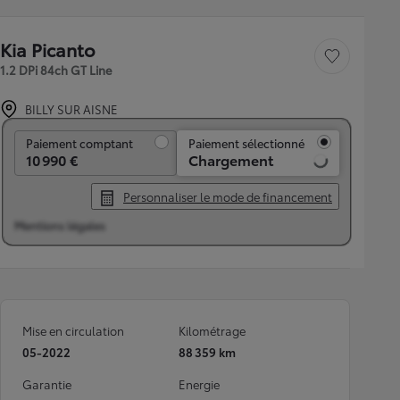
Kia Picanto
Sauvegarder le véh
1.2 DPi 84ch GT Line
BILLY SUR AISNE
Paiement comptant
Paiement comptant
Paiement sélectionné
10 990 €
Chargement
Personnaliser le mode de financement
Mentions légales
Mise en circulation
Kilométrage
05-2022
88 359 km
Garantie
Energie