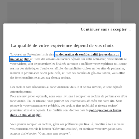
mm
Continuer sans accepter →
1 485
Hauteur
La qualité de votre expérience dépend de vos choix
Toyota et ses Partenaires listés dans
sa déclaration de confidentialité (ouvre dans un
Longueur
3 595
mm
nouvel onglet)
utilisent des cookies ou traceurs déposés sur votre ordinateur, votre mobile ou
votre tablette, afin de poursuivre les finalités suivantes : améliorer votre expérience utilisateur,
réaliser des statistiques d’audience, afficher des publicités ciblées sur les sites de partenaires,
mesurer la performance de ces publicités, utiliser des données de géolocalisation, vous offrir
des fonctionnalités relatives aux réseaux sociaux.
Des cookies sont nécessaires au fonctionnement du site et de nos services, et sont déposés
automatiquement.
Pour une navigation optimale, nous vous invitons à accepter les cookies de performance et/ou
fonctionnels. En les refusant, vous perdriez des informations affichées sur notre site. Sous
Largeur
1 595
mm
réserve de votre consentement préalable, des cookies tiers (publicité et réseaux sociaux)
pourraient alors être déposés. Les finalités sont décrites dans la
politique cookies (ouvre
dans un nouvel onglet)
.
Vous pouvez accepter les cookies, gérer vos préférences par finalité, modifier à tout moment
vos consentements via le bouton "Gérer mes cookies", ou continuer votre navigation sans
Consommation mixte
accepter via le bouton "Continuer sans accepter".