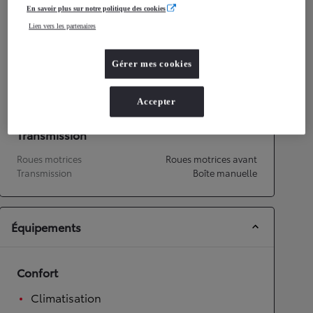
Émissions CO2
121
g/km
En savoir plus sur notre politique des cookies
Lien vers les partenaires
Performances
Gérer mes cookies
Vitesse maximale
173
km/h
Accélération 0-100km/h
12,5
secondes
Accepter
Transmission
Roues motrices
Roues motrices avant
Transmission
Boîte manuelle
Équipements
Confort
Climatisation