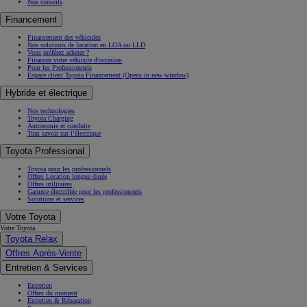
Nos conseils
Financement
Financement des véhicules
Nos solutions de location en LOA ou LLD
Vous préférez acheter ?
Financez votre véhicule d'occasion
Pour les Professionnels
Espace client Toyota Financement
(Opens in new window)
Hybride et électrique
Nos technologies
Toyota Charging
Autonomie et conduite
Tout savoir sur l’électrique
Toyota Professional
Toyota pour les professionnels
Offres Location longue durée
Offres utilitaires
Gamme électrifiée pour les professionnels
Solutions et services
Votre Toyota
Votre Toyota
Toyota Relax
Offres Après-Vente
Entretien & Services
Entretien
Offres du moment
Entretien & Réparation