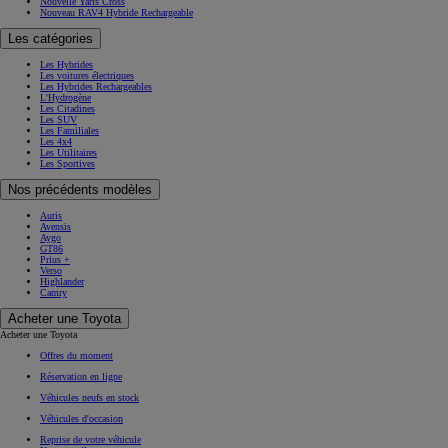
Nouvelle Yaris Cross
Nouveau RAV4 Hybride Rechargeable
Les catégories
Les Hybrides
Les voitures électriques
Les Hybrides Rechargeables
L'Hydrogène
Les Citadines
Les SUV
Les Familiales
Les 4x4
Les Utilitaires
Les Sportives
Nos précédents modèles
Auris
Avensis
Aygo
GT86
Prius +
Verso
Highlander
Camry
Acheter une Toyota
Acheter une Toyota
Offres du moment
Réservation en ligne
Véhicules neufs en stock
Véhicules d'occasion
Reprise de votre véhicule