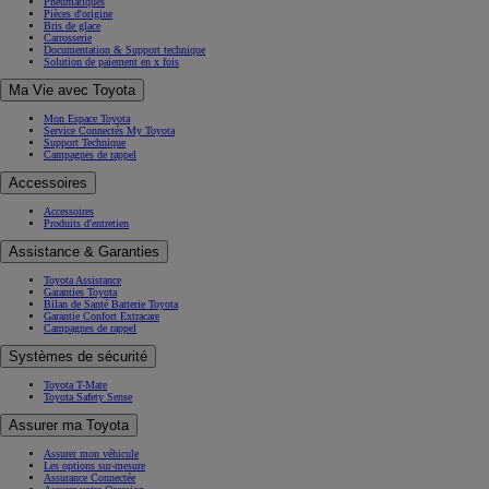
Pneumatiques
Pièces d'origine
Bris de glace
Carrosserie
Documentation & Support technique
Solution de paiement en x fois
Ma Vie avec Toyota
Mon Espace Toyota
Service Connectés My Toyota
Support Technique
Campagnes de rappel
Accessoires
Accessoires
Produits d'entretien
Assistance & Garanties
Toyota Assistance
Garanties Toyota
Bilan de Santé Batterie Toyota
Garantie Confort Extracare
Campagnes de rappel
Systèmes de sécurité
Toyota T-Mate
Toyota Safety Sense
Assurer ma Toyota
Assurer mon véhicule
Les options sur-mesure
Assurance Connectée