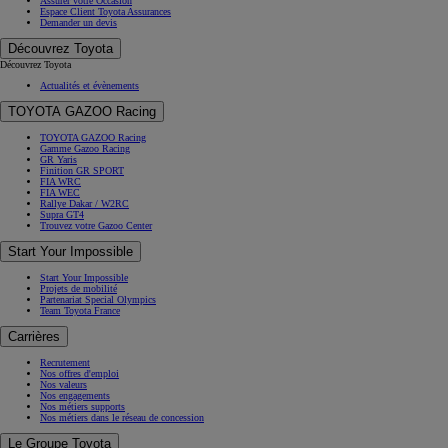
Assurer votre Occasion
Espace Client Toyota Assurances
Demander un devis
Découvrez Toyota
Découvrez Toyota
Actualités et évènements
TOYOTA GAZOO Racing
TOYOTA GAZOO Racing
Gamme Gazoo Racing
GR Yaris
Finition GR SPORT
FIA WRC
FIA WEC
Rallye Dakar / W2RC
Supra GT4
Trouvez votre Gazoo Center
Start Your Impossible
Start Your Impossible
Projets de mobilité
Partenariat Special Olympics
Team Toyota France
Carrières
Recrutement
Nos offres d'emploi
Nos valeurs
Nos engagements
Nos métiers supports
Nos métiers dans le réseau de concession
Le Groupe Toyota