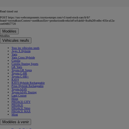
Read timed out
POST https://usc-webcomponents.toyota-europe.com/v1/used-stock-cars/fr/fr?
brand=toyota&uscContext=used&uscEnv=production&vehicleForSaleId=8ca9a2f0-edbc-435e-a12a-
cee04f857720
Modèles
Modèles
Véhicules neufs
Tous les véhicules neufs
Aygo X Hybride
Yaris
Yaris Cross Hybride
Corolla
Corolla Touring Sports
GR Yaris
Toyota GR Supra
Toyota C-HR
Toyota C-HR+
RAV4
RAV4 Hybride Rechargeable
Prius Hybride Rechargeable
Toyota bZ4X
Toyota bZ4X Touring
Land Cruiser
Hilux
PROACE CITY
PROACE
PROACE Verso
PROACE MAX
Mirai
Modèles à venir