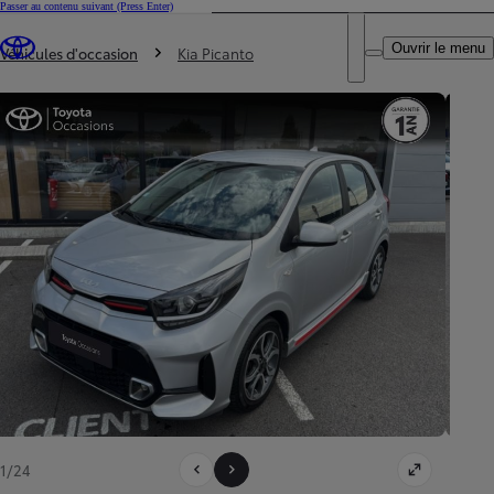
Passer au contenu suivant
(Press Enter)
DEALER NAME
Vous êtes ici
:
Ouvrir le menu
Trouvez un partenaire Toyota
Véhicules d'occasion
Kia Picanto
1/24