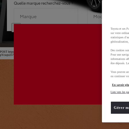
Quelle marque recherchez-vous ?
Quel modèle recherche
Marque
Modèle
Toyota et ses Pa
sur votre ordina
statistiques d’a
géolocalisation,
Des cookies son
POST https://usc-webcomponents.toyota-europe.com/v1/car-filter-header/fr/fr?carFilter=used&b
Pour une naviga
pYcxqtz257uljGAm
informations aff
être déposés. Le
Vous pouvez acc
ou continuer vot
En savoir plu
Lien vers les pa
Gérer m