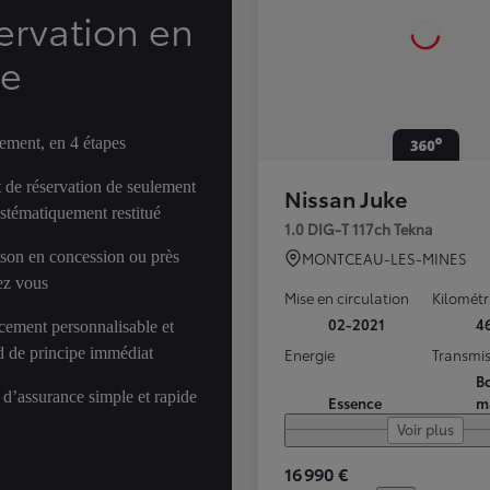
ervation en
ne
ement, en 4 étapes
 de réservation de seulement
Nissan Juke
ystématiquement restitué
1.0 DIG-T 117ch Tekna
ison en concession ou près
MONTCEAU-LES-MINES
ez vous
Mise en circulation
Kilomét
02-2021
4
cement personnalisable et
d de principe immédiat
Energie
Transmis
Bo
 d’assurance simple et rapide
Essence
m
Voir plus
16 990 €