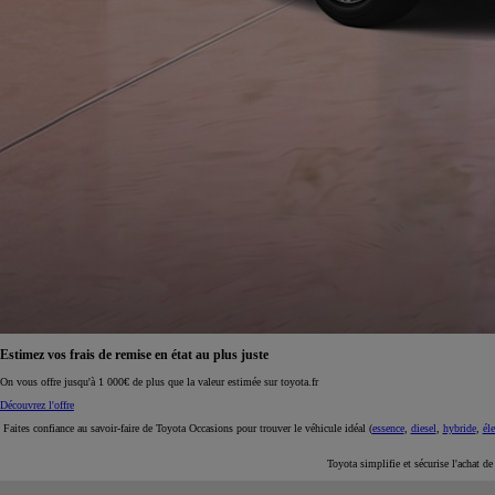
À partir de 19 700 €
Nouvelle Yaris Cross
HYBRIDE
Disponible prochainement
Estimez vos frais de remise en état au plus juste
On vous offre jusqu'à 1 000€ de plus que la valeur estimée sur toyota.fr
Découvrez l'offre
Faites confiance au savoir-faire de Toyota Occasions pour trouver le véhicule idéal (
essence
,
diesel
,
hybride
,
éle
Toyota simplifie et sécurise l'achat d