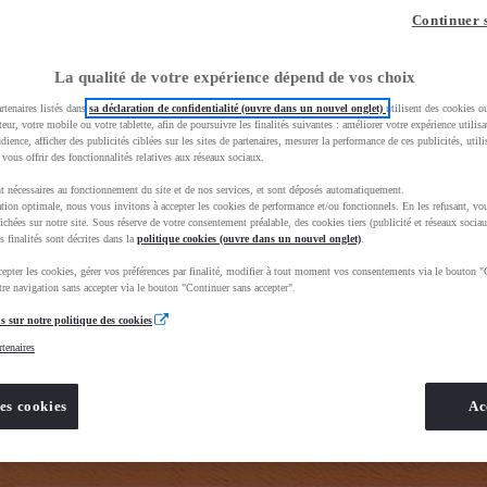
z-vous ?
Quel est votre budget ?
Dans quelle vi
Continuer 
Prix / Loyer
Ville / 
La qualité de votre expérience dépend de vos choix
rtenaires listés dans
sa déclaration de confidentialité (ouvre dans un nouvel onglet)
utilisent des cookies o
teur, votre mobile ou votre tablette, afin de poursuivre les finalités suivantes : améliorer votre expérience utilisat
udience, afficher des publicités ciblées sur les sites de partenaires, mesurer la performance de ces publicités, util
 vous offrir des fonctionnalités relatives aux réseaux sociaux.
t nécessaires au fonctionnement du site et de nos services, et sont déposés automatiquement.
rand=toyota&uscEnv=production&useGlobalStore=true&gclid=CjwKCAjwhNbTBhB4EiwAsFSg-ldAaScD3sjoq
tion optimale, nous vous invitons à accepter les cookies de performance et/ou fonctionnels. En les refusant, vou
ichées sur notre site. Sous réserve de votre consentement préalable, des cookies tiers (publicité et réseaux sociau
s finalités sont décrites dans la
politique cookies (ouvre dans un nouvel onglet)
.
epter les cookies, gérer vos préférences par finalité, modifier à tout moment vos consentements via le bouton "
re navigation sans accepter via le bouton "Continuer sans accepter".
s sur notre politique des cookies
rtenaires
es cookies
Ac