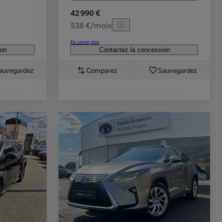
42 990 €
538 €/mois
En savoir plus
ion
Contactez la concession
auvegardez
Comparez
Sauvegardez