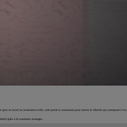
 (prix ou loyer) ou localisation (ville, code postal et concession) pour trouver le véhicule qui correspond à vos
érénité grâce à de nombreux avantages.