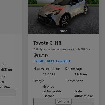
Toyota C-HR
2.0 Hybride Rechargeable 225ch GR Sport Premi
SEVREY
HYBRIDE RECHARGEABLE
rage
Mise en circulation
Kilométrage
6 655 km
06-2025
3 145 km
sion
Energie
Transmission
îte
anuelle
Hybride
rechargeable
Boîte
Essence
automatique
Voir plus