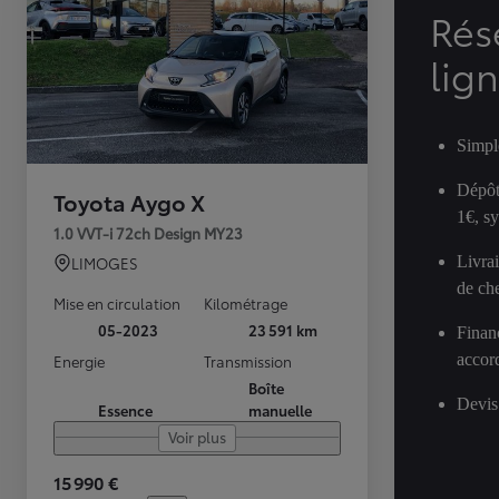
Rés
lig
Simpl
Dépôt
Toyota Aygo X
1€, s
1.0 VVT-i 72ch Design MY23
Livra
LIMOGES
de ch
Mise en circulation
Kilométrage
05-2023
23 591 km
Finan
accor
Energie
Transmission
Boîte
Devis
Essence
manuelle
Voir plus
15 990 €