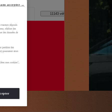
lle ?
sans accepter →
Code Postal / Concession
11143 véhicules disponibles
u traceurs déposés
eur, réaliser des
iser des données de
xPv0TBafkGCy-aVDI8UPDjklX-0hMNvj6Hr03teIhoCskwQAvD_BwE&gbraid=0AAAAADMU_rPROFq2-
s perdriez des
x) pourraient alors
Gérer mes cookies",
cepter