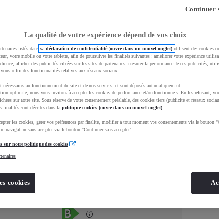
Continuer 
La qualité de votre expérience dépend de vos choix
rtenaires listés dans
sa déclaration de confidentialité (ouvre dans un nouvel onglet)
utilisent des cookies o
teur, votre mobile ou votre tablette, afin de poursuivre les finalités suivantes : améliorer votre expérience utilisat
udience, afficher des publicités ciblées sur les sites de partenaires, mesurer la performance de ces publicités, util
 vous offrir des fonctionnalités relatives aux réseaux sociaux.
t nécessaires au fonctionnement du site et de nos services, et sont déposés automatiquement.
tion optimale, nous vous invitons à accepter les cookies de performance et/ou fonctionnels. En les refusant, vou
ichées sur notre site. Sous réserve de votre consentement préalable, des cookies tiers (publicité et réseaux sociau
s finalités sont décrites dans la
politique cookies (ouvre dans un nouvel onglet)
.
epter les cookies, gérer vos préférences par finalité, modifier à tout moment vos consentements via le bouton "
Services
Concession
re navigation sans accepter via le bouton "Continuer sans accepter".
s sur notre politique des cookies
rtenaires
Energie
oyota Occasions
Hybride Essence
es cookies
Ac
Étiquette énergétique