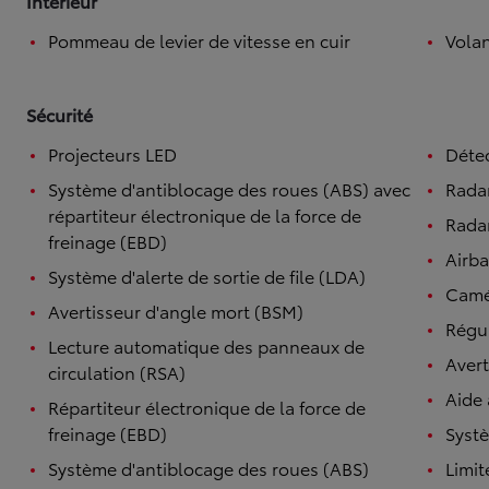
Intérieur
Pommeau de levier de vitesse en cuir
Volan
Sécurité
Projecteurs LED
Détec
Système d'antiblocage des roues (ABS) avec
Rada
répartiteur électronique de la force de
Radar
freinage (EBD)
Airb
Système d'alerte de sortie de file (LDA)
Camé
Avertisseur d'angle mort (BSM)
Régul
Lecture automatique des panneaux de
Avert
circulation (RSA)
Aide
Répartiteur électronique de la force de
freinage (EBD)
Syst
Système d'antiblocage des roues (ABS)
Limit