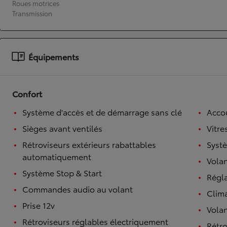
Roues motrices
Transmission
À partir de 19 700 €
Nouvelle Yaris Cross
HYBRIDE
Disponible prochainement
Équipements
Confort
Système d'accès et de démarrage sans clé
Accou
Sièges avant ventilés
Vitre
Rétroviseurs extérieurs rabattables
Syst
automatiquement
Volan
Système Stop & Start
Régl
Commandes audio au volant
Clim
Prise 12v
Volan
Rétroviseurs réglables électriquement
Rétro