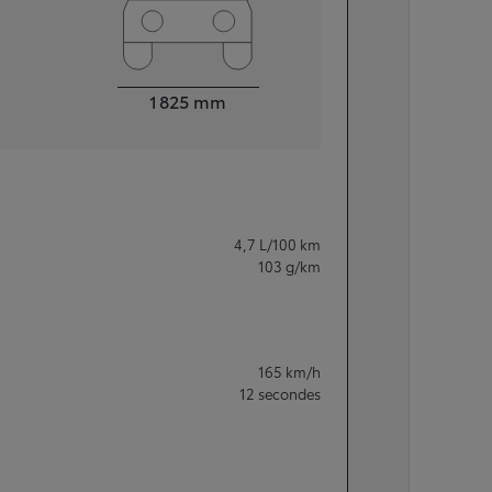
Largeur
1 825
mm
4,7
L/100 km
103
g/km
165
km/h
12
secondes