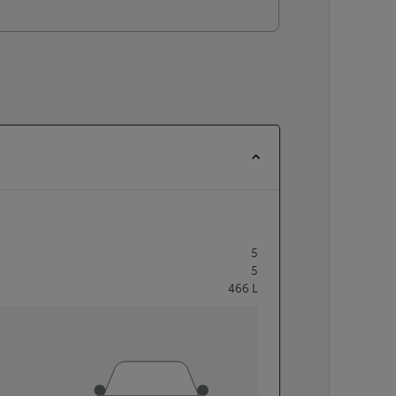
5
5
466
L