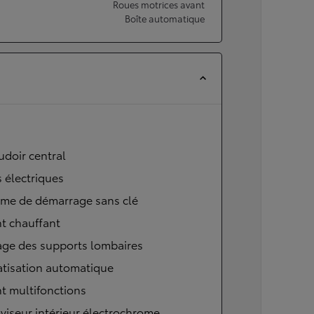
Roues motrices avant
Boîte automatique
doir central
s électriques
ème de démarrage sans clé
t chauffant
age des supports lombaires
atisation automatique
t multifonctions
viseur intérieur électrochrome