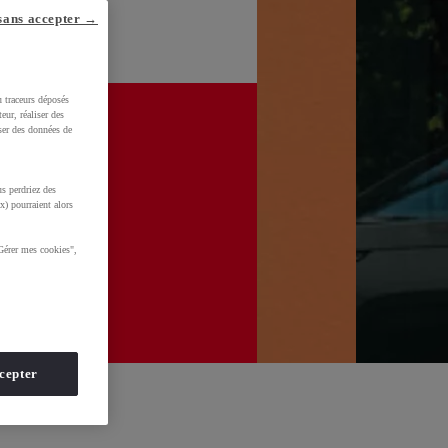
sans accepter →
u traceurs déposés
eur, réaliser des
iser des données de
s perdriez des
x) pourraient alors
Gérer mes cookies",
cepter