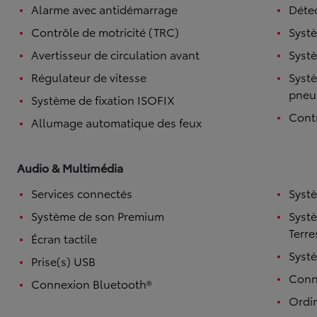
Alarme avec antidémarrage
Détec
Contrôle de motricité (TRC)
Systè
Avertisseur de circulation avant
Systè
Régulateur de vitesse
Systè
pneu
Système de fixation ISOFIX
Contr
Allumage automatique des feux
Audio & Multimédia
TOYOTA C-HR
HYBRIDE OU HYBRIDE RECHARGEABLE
Services connectés
Syst
Disponible rapidement
Système de son Premium
Syst
Terre
Écran tactile
Syst
Prise(s) USB
Conne
Connexion Bluetooth®
Ordi