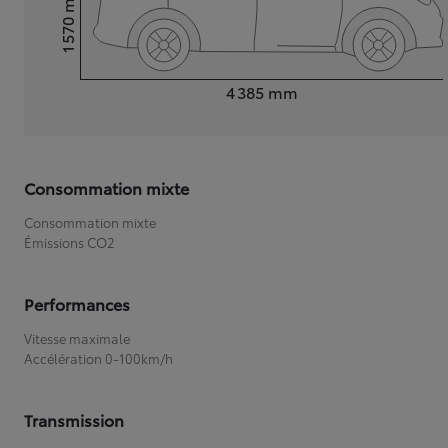
1 570
Hauteur
Longueur
4 385
mm
Consommation mixte
Consommation mixte
Émissions CO2
Performances
Vitesse maximale
Accélération 0-100km/h
Transmission