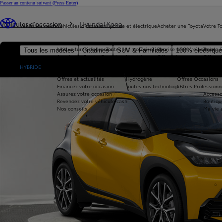
Passer au contenu suivant
(Press Enter)
Vous êtes ici
:
Véhicules d'occasion
Hyundai Kona
Véhicules neufs
Véhicules d'occasion
Hybride et électrique
Acheter une Toyota
Votre T
Nos voitures d'occasion
Toutes les motorisations
Reprise de votre voiture
Toyota 
Tous les modèles
Citadines
SUV & Familiales
100% électriqu
Avantages Toyota Occasions
Hybride
Offres du moment
Offres 
Nouvelle Aygo X
Réservez en ligne
Hybride Rechargeable
Offres Particuliers
Entrete
HYBRIDE
Livraison près de chez vous
100% Électrique
Offres Après-vente
Offres et actualités
Hydrogène
Offres Occasions
Financez votre occasion
Toutes nos technologies
Offres Professionn
Assurez votre occasion
Accesso
Revendez votre véhicule cash
Boutiqu
Nos conseils
Ma vie 