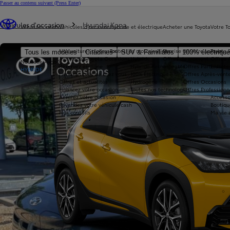
Passer au contenu suivant
(Press Enter)
Vous êtes ici
:
Véhicules d'occasion
Hyundai Kona
Véhicules neufs
Véhicules d'occasion
Hybride et électrique
Acheter une Toyota
Votre T
Nos voitures d'occasion
Toutes les motorisations
Reprise de votre voiture
Toyota 
Tous les modèles
Citadines
SUV & Familiales
100% électriqu
Avantages Toyota Occasions
Hybride
Offres du moment
Offres 
Nouvelle Aygo X
Réservez en ligne
Hybride Rechargeable
Offres Particuliers
Entrete
HYBRIDE
Livraison près de chez vous
100% Électrique
Offres Après-vente
Offres et actualités
Hydrogène
Offres Occasions
Financez votre occasion
Toutes nos technologies
Offres Professionn
Assurez votre occasion
Accesso
Revendez votre véhicule cash
Boutiqu
Nos conseils
Ma vie 