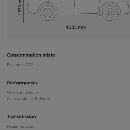
1 570
Hauteur
Longueur
4 205
mm
Consommation mixte
Émissions CO2
Performances
Vitesse maximale
Accélération 0-100km/h
Transmission
Roues motrices