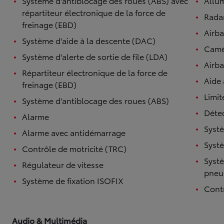
Système d'antiblocage des roues (ABS) avec
Allu
répartiteur électronique de la force de
Radar
freinage (EBD)
Airb
Système d'aide à la descente (DAC)
Camé
Système d'alerte de sortie de file (LDA)
Airba
Répartiteur électronique de la force de
Aide
freinage (EBD)
Limit
Système d'antiblocage des roues (ABS)
Détec
Alarme
Systè
Alarme avec antidémarrage
Systè
Contrôle de motricité (TRC)
Systè
Régulateur de vitesse
pneu
Système de fixation ISOFIX
Contr
Audio & Multimédia