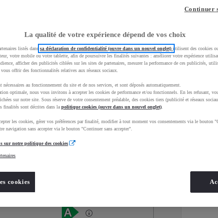
Continuer 
La qualité de votre expérience dépend de vos choix
rtenaires listés dans
sa déclaration de confidentialité (ouvre dans un nouvel onglet)
utilisent des cookies o
teur, votre mobile ou votre tablette, afin de poursuivre les finalités suivantes : améliorer votre expérience utilisat
udience, afficher des publicités ciblées sur les sites de partenaires, mesurer la performance de ces publicités, util
 vous offrir des fonctionnalités relatives aux réseaux sociaux.
t nécessaires au fonctionnement du site et de nos services, et sont déposés automatiquement.
tion optimale, nous vous invitons à accepter les cookies de performance et/ou fonctionnels. En les refusant, vou
ichées sur notre site. Sous réserve de votre consentement préalable, des cookies tiers (publicité et réseaux sociau
s finalités sont décrites dans la
politique cookies (ouvre dans un nouvel onglet)
.
epter les cookies, gérer vos préférences par finalité, modifier à tout moment vos consentements via le bouton "
Services
Concession
re navigation sans accepter via le bouton "Continuer sans accepter".
s sur notre politique des cookies
rtenaires
Energie
oyota Occasions
Electrique
es cookies
Ac
Étiquette énergétique