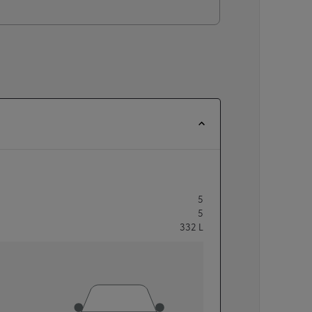
5
5
332
L