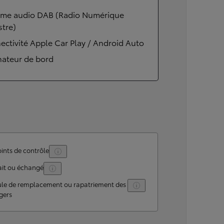
ème audio DAB (Radio Numérique
stre)
ctivité Apple Car Play / Android Auto
nateur de bord
ints de contrôle
ait ou échangé
ule de remplacement ou rapatriement des
gers