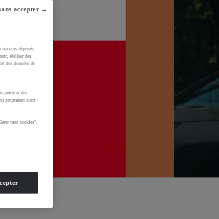
sans accepter →
u traceurs déposés
eur, réaliser des
iser des données de
s perdriez des
x) pourraient alors
Gérer mes cookies",
cepter