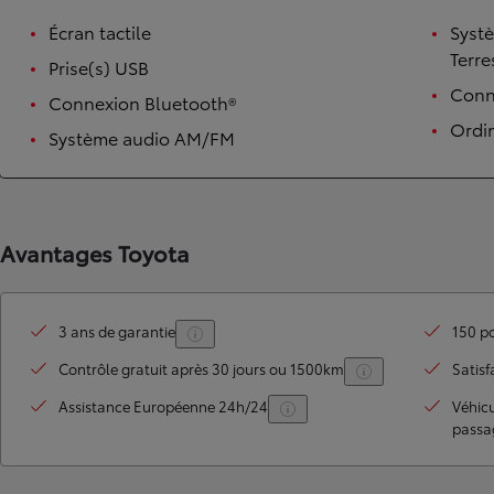
Écran tactile
Syst
Terre
Prise(s) USB
Conne
Connexion Bluetooth®
Ordi
Système audio AM/FM
Avantages Toyota
TOYOTA C-HR
HYBRIDE OU HYBRIDE RECHARGEABLE
Disponible rapidement
3 ans de garantie
150 po
Contrôle gratuit après 30 jours ou 1500km
Satisf
Assistance Européenne 24h/24
Véhic
passa