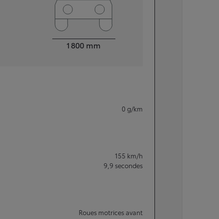
Largeur
1 800
mm
0
g/km
155
km/h
9,9
secondes
Roues motrices avant