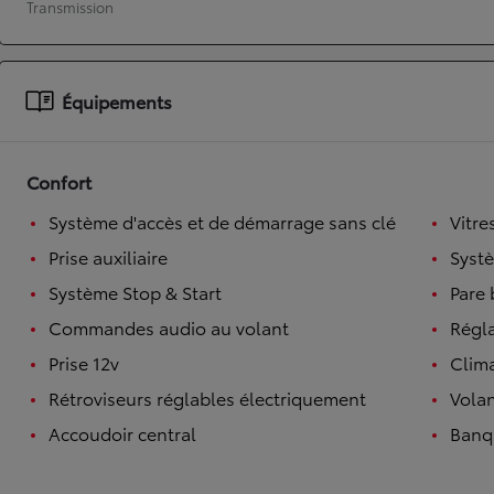
Transmission
À partir de 19 700 €
Nouvelle Yaris Cross
HYBRIDE
Équipements
Disponible prochainement
Confort
Système d'accès et de démarrage sans clé
Vitre
Prise auxiliaire
Syst
Système Stop & Start
Pare 
Commandes audio au volant
Régl
Prise 12v
Clim
Rétroviseurs réglables électriquement
Volan
Accoudoir central
Banqu