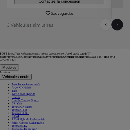
Contactez la concession
Sauvegardez
3 Véhicules similaires
POST https://usc-webcomponents.toyota-europe.com/v1/used-stock-cars/fr/fr?
brand=toyota&uscContext=used&uscEnv=production&vehicleForSaleId=fac59a5e-84b7-4fbd-aa43-
2ec724a45f21
Modèles
Modèles
Véhicules neufs
Tous les véhicules neufs
Aygo X Hybride
Yaris
Yaris Cross Hybride
Corolla
Corolla Touring Sports
GR Yaris
Toyota GR Supra
Toyota C-HR
Toyota C-HR+
RAV4
RAV4 Hybride Rechargeable
Prius Hybride Rechargeable
Toyota bZ4X
Toyota bZ4X Touring