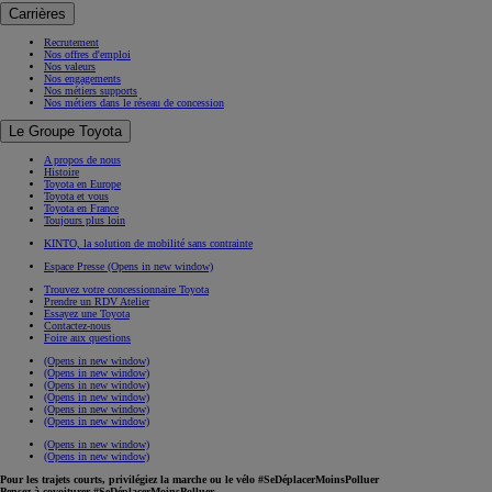
Carrières
Recrutement
Nos offres d'emploi
Nos valeurs
Nos engagements
Nos métiers supports
Nos métiers dans le réseau de concession
Le Groupe Toyota
A propos de nous
Histoire
Toyota en Europe
Toyota et vous
Toyota en France
Toujours plus loin
KINTO, la solution de mobilité sans contrainte
Espace Presse
(Opens in new window)
Trouvez votre concessionnaire Toyota
Prendre un RDV Atelier
Essayez une Toyota
Contactez-nous
Foire aux questions
(Opens in new window)
(Opens in new window)
(Opens in new window)
(Opens in new window)
(Opens in new window)
(Opens in new window)
(Opens in new window)
(Opens in new window)
Pour les trajets courts, privilégiez la marche ou le vélo #SeDéplacerMoinsPolluer
Pensez à covoiturer #SeDéplacerMoinsPolluer