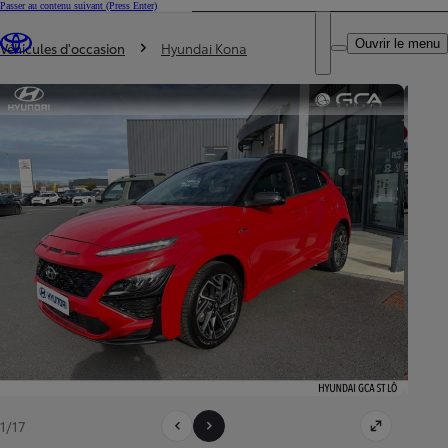
Passer au contenu suivant
(Press Enter)
DEALER NAME
Vous êtes ici
:
Ouvrir le menu
Trouvez un partenaire Toyota
Véhicules d'occasion
Hyundai Kona
1/17