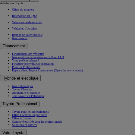
Acheter une Toyota
Offres du moment
Réservation en ligne
Véhicules neufs en stock
Véhicules d'occasion
Reprise de votre véhicule
Nos conseils
Financement
Financement des véhicules
Nos solutions de location en LOA ou LLD
Vous préférez acheter ?
Financez votre véhicule d'occasion
Pour les Professionnels
Espace client Toyota Financement
(Opens in new window)
Hybride et électrique
Nos technologies
Toyota Charging
Autonomie et conduite
Tout savoir sur l’électrique
Toyota Professional
Toyota pour les professionnels
Offres Location longue durée
Offres utilitaires
Gamme électrifiée pour les professionnels
Solutions et services
Votre Toyota