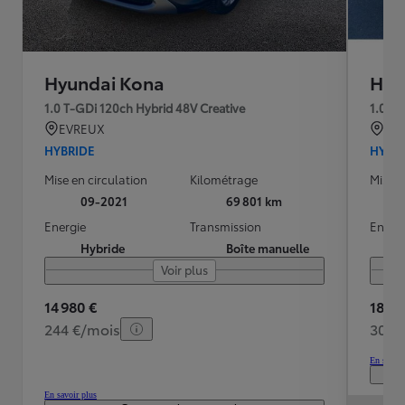
Hyundai Kona
Hyu
1.0 T-GDi 120ch Hybrid 48V Creative
1.0 T-
EVREUX
SAI
HYBRIDE
HYBR
Mise en circulation
Kilométrage
Mise e
09-2021
69 801 km
Energie
Transmission
Energ
Hybride
Boîte manuelle
Voir plus
14 980 €
18 79
244 €/mois
306 
En savoir
En savoir plus