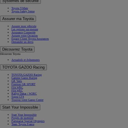
Systèmes de sécurité
Toyota T-Mate
Toyota Safety Sense
Assurer ma Toyota
Assurer mon véhicule
Les options sur-mesure
Assurance Connectée
Assurer votre Occasion
Espace Client Toyota Assurances
Demander un devis
Découvrez Toyota
Découvrez Toyota
Actualités et évènements
TOYOTA GAZOO Racing
TOYOTA GAZOO Racing
Gamme Gazoo Racing
GR Yaris
Finition GR SPORT
FIA WRC
FIA WEC
Rallye Dakar / W2RC
Supra GT4
Trouvez votre Gazoo Center
Start Your Impossible
Start Your Impossible
Projets de mobilité
Partenariat Special Olympics
Team Toyota France