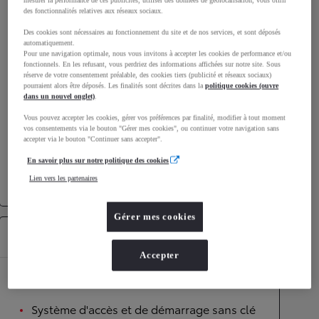
mesurer la performance de ces publicités, utiliser des données de géolocalisation, vous offrir
des fonctionnalités relatives aux réseaux sociaux.
Émissions CO2
129
g/km
Des cookies sont nécessaires au fonctionnement du site et de nos services, et sont déposés
automatiquement.
Pour une navigation optimale, nous vous invitons à accepter les cookies de performance et/ou
Performances
fonctionnels. En les refusant, vous perdriez des informations affichées sur notre site. Sous
réserve de votre consentement préalable, des cookies tiers (publicité et réseaux sociaux)
Vitesse maximale
180
km/h
pourraient alors être déposés. Les finalités sont décrites dans la
politique cookies (ouvre
dans un nouvel onglet)
.
Accélération 0-100km/h
11,9
secondes
Vous pouvez accepter les cookies, gérer vos préférences par finalité, modifier à tout moment
vos consentements via le bouton "Gérer mes cookies", ou continuer votre navigation sans
Transmission
accepter via le bouton "Continuer sans accepter".
En savoir plus sur notre politique des cookies
Roues motrices
Roues motrices avant
Lien vers les partenaires
Transmission
Boîte manuelle
Gérer mes cookies
Équipements
Accepter
Confort
Système d'accès et de démarrage sans clé