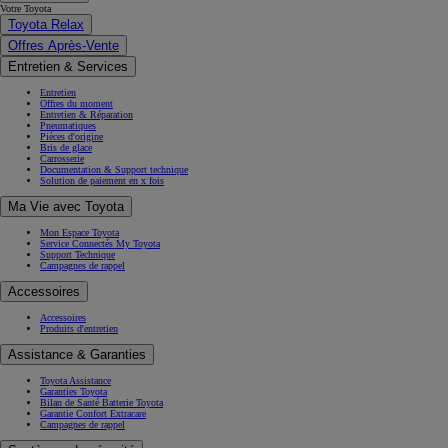
Votre Toyota
Toyota Relax
Offres Après-Vente
Entretien & Services
Entretien
Offres du moment
Entretien & Réparation
Pneumatiques
Pièces d'origine
Bris de glace
Carrosserie
Documentation & Support technique
Solution de paiement en x fois
Ma Vie avec Toyota
Mon Espace Toyota
Service Connectés My Toyota
Support Technique
Campagnes de rappel
Accessoires
Accessoires
Produits d'entretien
Assistance & Garanties
Toyota Assistance
Garanties Toyota
Bilan de Santé Batterie Toyota
Garantie Confort Extracare
Campagnes de rappel