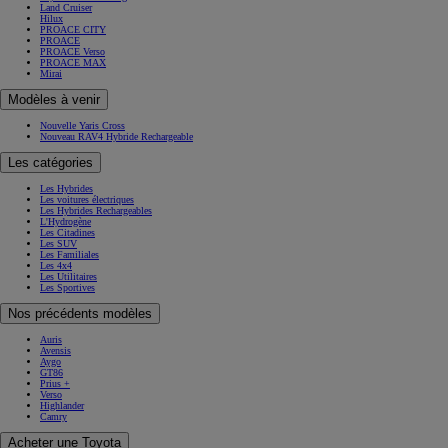
Land Cruiser
Hilux
PROACE CITY
PROACE
PROACE Verso
PROACE MAX
Mirai
Modèles à venir
Nouvelle Yaris Cross
Nouveau RAV4 Hybride Rechargeable
Les catégories
Les Hybrides
Les voitures électriques
Les Hybrides Rechargeables
L'Hydrogène
Les Citadines
Les SUV
Les Familiales
Les 4x4
Les Utilitaires
Les Sportives
Nos précédents modèles
Auris
Avensis
Aygo
GT86
Prius +
Verso
Highlander
Camry
Acheter une Toyota