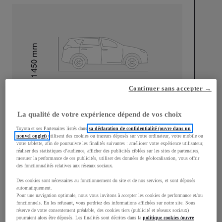
mm
1 450
Hauteur
Continuer sans accepter →
Longueur
4 040
mm
La qualité de votre expérience dépend de vos choix
Toyota et ses Partenaires listés dans
sa déclaration de confidentialité (ouvre dans un
nouvel onglet)
utilisent des cookies ou traceurs déposés sur votre ordinateur, votre mobile ou
votre tablette, afin de poursuivre les finalités suivantes : améliorer votre expérience utilisateur,
réaliser des statistiques d’audience, afficher des publicités ciblées sur les sites de partenaires,
mesurer la performance de ces publicités, utiliser des données de géolocalisation, vous offrir
Largeur
1 775
mm
des fonctionnalités relatives aux réseaux sociaux.
Des cookies sont nécessaires au fonctionnement du site et de nos services, et sont déposés
automatiquement.
Pour une navigation optimale, nous vous invitons à accepter les cookies de performance et/ou
fonctionnels. En les refusant, vous perdriez des informations affichées sur notre site. Sous
Consommation mixte
réserve de votre consentement préalable, des cookies tiers (publicité et réseaux sociaux)
pourraient alors être déposés. Les finalités sont décrites dans la
politique cookies (ouvre