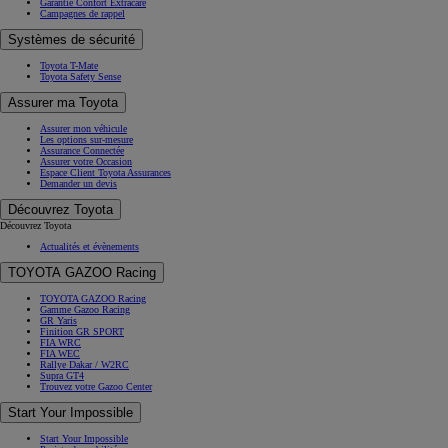
Garantie Confort Extracare
Campagnes de rappel
Systèmes de sécurité
Toyota T-Mate
Toyota Safety Sense
Assurer ma Toyota
Assurer mon véhicule
Les options sur-mesure
Assurance Connectée
Assurer votre Occasion
Espace Client Toyota Assurances
Demander un devis
Découvrez Toyota
Découvrez Toyota
Actualités et évènements
TOYOTA GAZOO Racing
TOYOTA GAZOO Racing
Gamme Gazoo Racing
GR Yaris
Finition GR SPORT
FIA WRC
FIA WEC
Rallye Dakar / W2RC
Supra GT4
Trouvez votre Gazoo Center
Start Your Impossible
Start Your Impossible