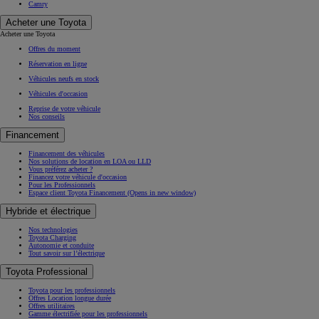
Camry
Acheter une Toyota
Acheter une Toyota
Offres du moment
Réservation en ligne
Véhicules neufs en stock
Véhicules d'occasion
Reprise de votre véhicule
Nos conseils
Financement
Financement des véhicules
Nos solutions de location en LOA ou LLD
Vous préférez acheter ?
Financez votre véhicule d'occasion
Pour les Professionnels
Espace client Toyota Financement
(Opens in new window)
Hybride et électrique
Nos technologies
Toyota Charging
Autonomie et conduite
Tout savoir sur l’électrique
Toyota Professional
Toyota pour les professionnels
Offres Location longue durée
Offres utilitaires
Gamme électrifiée pour les professionnels