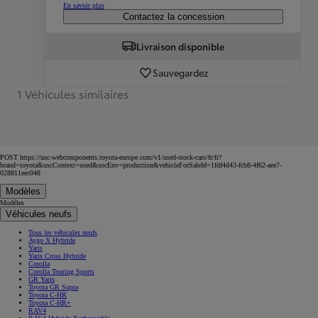
En savoir plus
Contactez la concession
Livraison disponible
Sauvegardez
1 Véhicules similaires
POST https://usc-webcomponents.toyota-europe.com/v1/used-stock-cars/fr/fr?
brand=toyota&uscContext=used&uscEnv=production&vehicleForSaleId=1fdf4d43-fcb8-4f62-aee7-
028811eec048
Modèles
Modèles
Véhicules neufs
Tous les véhicules neufs
Aygo X Hybride
Yaris
Yaris Cross Hybride
Corolla
Corolla Touring Sports
GR Yaris
Toyota GR Supra
Toyota C-HR
Toyota C-HR+
RAV4