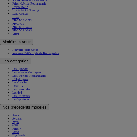
RAV4 Hybride Rechargeable
Prius Hybride Rechargeable
Toyota bZ4X
Toyota bZ4X Touring
Land Cruiser
Hilux
PROACE CITY
PROACE
PROACE Verso
PROACE MAX
Mirai
Modèles à venir
Nouvelle Yaris Cross
Nouveau RAV4 Hybride Rechargeable
Les catégories
Les Hybrides
Les voitures électriques
Les Hybrides Rechargeables
L'Hydrogène
Les Citadines
Les SUV
Les Familiales
Les 4x4
Les Utilitaires
Les Sportives
Nos précédents modèles
Auris
Avensis
Aygo
GT86
Prius +
Verso
Highlander