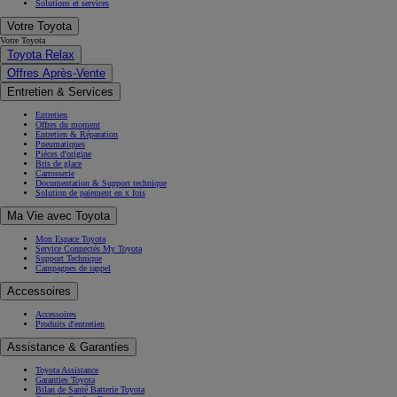
Solutions et services
Votre Toyota
Votre Toyota
Toyota Relax
Offres Après-Vente
Entretien & Services
Entretien
Offres du moment
Entretien & Réparation
Pneumatiques
Pièces d'origine
Bris de glace
Carrosserie
Documentation & Support technique
Solution de paiement en x fois
Ma Vie avec Toyota
Mon Espace Toyota
Service Connectés My Toyota
Support Technique
Campagnes de rappel
Accessoires
Accessoires
Produits d'entretien
Assistance & Garanties
Toyota Assistance
Garanties Toyota
Bilan de Santé Batterie Toyota