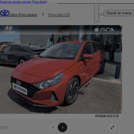
Passer au contenu suivant
(Press Enter)
DEALER NAME
Vous êtes ici
:
Ouvrir le menu
Trouvez un partenaire Toyota
Véhicules d'occasion
Hyundai i20
1/17