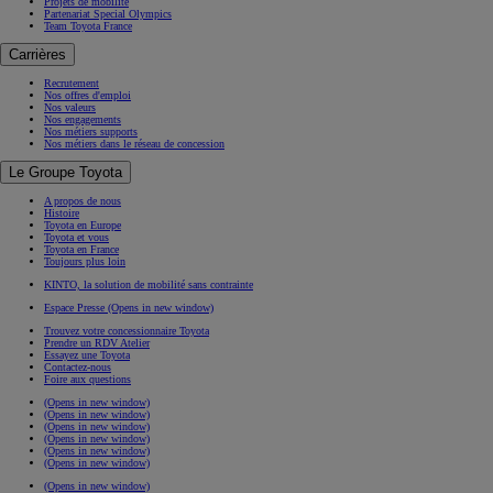
Projets de mobilité
Partenariat Special Olympics
Team Toyota France
Carrières
Recrutement
Nos offres d'emploi
Nos valeurs
Nos engagements
Nos métiers supports
Nos métiers dans le réseau de concession
Le Groupe Toyota
A propos de nous
Histoire
Toyota en Europe
Toyota et vous
Toyota en France
Toujours plus loin
KINTO, la solution de mobilité sans contrainte
Espace Presse
(Opens in new window)
Trouvez votre concessionnaire Toyota
Prendre un RDV Atelier
Essayez une Toyota
Contactez-nous
Foire aux questions
(Opens in new window)
(Opens in new window)
(Opens in new window)
(Opens in new window)
(Opens in new window)
(Opens in new window)
(Opens in new window)