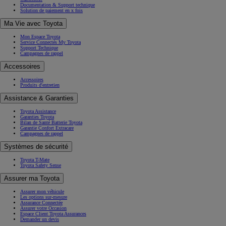
Documentation & Support technique
Solution de paiement en x fois
Ma Vie avec Toyota
Mon Espace Toyota
Service Connectés My Toyota
Support Technique
Campagnes de rappel
Accessoires
Accessoires
Produits d'entretien
Assistance & Garanties
Toyota Assistance
Garanties Toyota
Bilan de Santé Batterie Toyota
Garantie Confort Extracare
Campagnes de rappel
Systèmes de sécurité
Toyota T-Mate
Toyota Safety Sense
Assurer ma Toyota
Assurer mon véhicule
Les options sur-mesure
Assurance Connectée
Assurer votre Occasion
Espace Client Toyota Assurances
Demander un devis