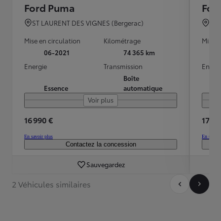
Ford Puma
For
ST LAURENT DES VIGNES (Bergerac)
BRI
Mise en circulation
Kilométrage
Mise e
06-2021
74 365 km
Energie
Transmission
Energ
Boîte
Essence
automatique
Voir plus
16 990 €
17 99
En savoir plus
En savoir
Contactez la concession
Sauvegardez
2 Véhicules similaires