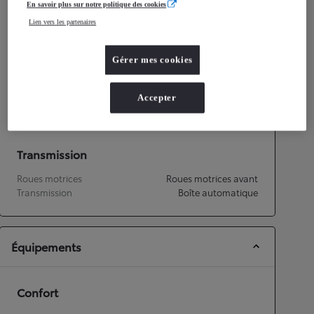
En savoir plus sur notre politique des cookies
Consommation mixte
6,1
L/100 km
Lien vers les partenaires
Émissions CO2
138
g/km
Gérer mes cookies
Performances
Vitesse maximale
187
km/h
Accepter
Accélération 0-100km/h
10,2
secondes
Transmission
Roues motrices
Roues motrices avant
Transmission
Boîte automatique
Équipements
Confort