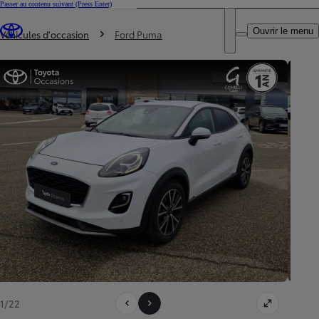
Passer au contenu suivant
(Press Enter)
DEALER NAME
Vous êtes ici
:
Ouvrir le menu
Trouvez un partenaire Toyota
Véhicules d'occasion
Ford Puma
1/22