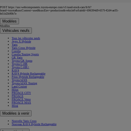
POST https://usc-webcomponents.toyota-europe.com/v1/used-stock-cars/fr/fr?
brand=toyota&uscContext=used&uscEnv=production&vehicleForSaleId=696394d9-657f-42d4-ae35-
fe51d2b90b7e
Modèles
Modèles
Véhicules neufs
Tous les véhicules neufs
Aygo X Hybride
Yaris
Yaris Cross Hybride
Corolla
Corolla Touring Sports
GR Yaris
Toyota GR Supra
Toyota C-HR
Toyota C-HR+
RAV4
RAV4 Hybride Rechargeable
Prius Hybride Rechargeable
Toyota bZ4X
Toyota bZ4X Touring
Land Cruiser
Hilux
PROACE CITY
PROACE
PROACE Verso
PROACE MAX
Mirai
Modèles à venir
Nouvelle Yaris Cross
Nouveau RAV4 Hybride Rechargeable