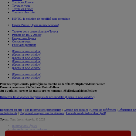
Toyota en Europe
Toyota et vous
Toyota en France
Toujours plus loin
KINTO, la solution de mobilité sans contrainte
Espace Presse
(Opens in new window)
Trouvez votre concessionnaire Toyota
Prendre un RDV Atelier
Essayez une Toyota
Contactez-nous
Foire aux questions
(Opens in new window)
(Opens in new window)
(Opens in new window)
(Opens in new window)
(Opens in new window)
(Opens in new window)
(Opens in new window)
(Opens in new window)
Pour les trajets courts, privilégiez la marche ou le vélo #SeDéplacerMoinsPolluer
Pensez à covoiturer #SeDéplacerMoinsPolluer
Au quotidien, prenez les transports en commun #SeDéplacerMoinsPolluer
Retrouvez les étiquettes énergétiques de nos modèles
(Opens in new window)
Réglement du site
|
Vos informations personnelles
|
Gestion des cookies
|
Centre de préférences
|
Déclaration de
confidentialité
|
Règlement européen sur les données
|
Code de conduite
download (pdf(
Toyota. Tous droits réservés. © 2026
Informations légales
Accessibilité : non conforme