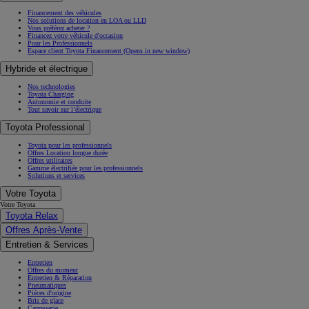
Financement des véhicules
Nos solutions de location en LOA ou LLD
Vous préférez acheter ?
Financez votre véhicule d'occasion
Pour les Professionnels
Espace client Toyota Financement
(Opens in new window)
Hybride et électrique
Nos technologies
Toyota Charging
Autonomie et conduite
Tout savoir sur l’électrique
Toyota Professional
Toyota pour les professionnels
Offres Location longue durée
Offres utilitaires
Gamme électrifiée pour les professionnels
Solutions et services
Votre Toyota
Votre Toyota
Toyota Relax
Offres Après-Vente
Entretien & Services
Entretien
Offres du moment
Entretien & Réparation
Pneumatiques
Pièces d'origine
Bris de glace
Carrosserie