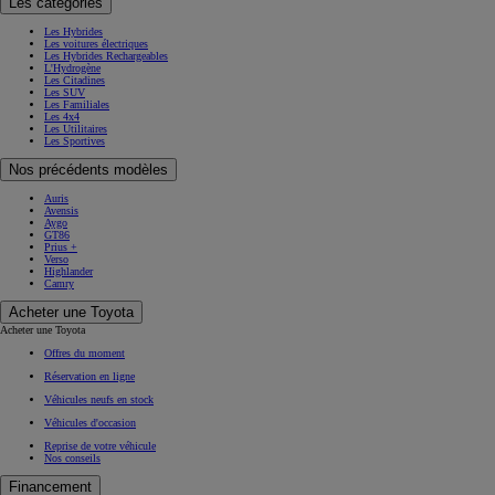
Les catégories
Les Hybrides
Les voitures électriques
Les Hybrides Rechargeables
L'Hydrogène
Les Citadines
Les SUV
Les Familiales
Les 4x4
Les Utilitaires
Les Sportives
Nos précédents modèles
Auris
Avensis
Aygo
GT86
Prius +
Verso
Highlander
Camry
Acheter une Toyota
Acheter une Toyota
Offres du moment
Réservation en ligne
Véhicules neufs en stock
Véhicules d'occasion
Reprise de votre véhicule
Nos conseils
Financement