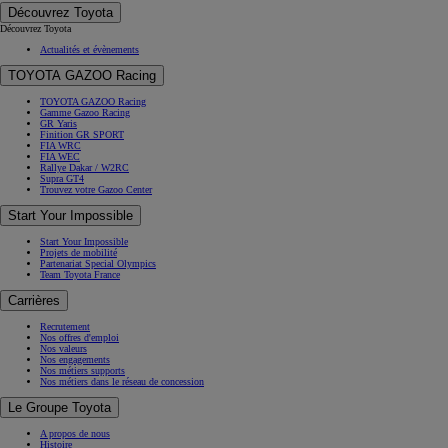
Découvrez Toyota
Découvrez Toyota
Actualités et évènements
TOYOTA GAZOO Racing
TOYOTA GAZOO Racing
Gamme Gazoo Racing
GR Yaris
Finition GR SPORT
FIA WRC
FIA WEC
Rallye Dakar / W2RC
Supra GT4
Trouvez votre Gazoo Center
Start Your Impossible
Start Your Impossible
Projets de mobilité
Partenariat Special Olympics
Team Toyota France
Carrières
Recrutement
Nos offres d'emploi
Nos valeurs
Nos engagements
Nos métiers supports
Nos métiers dans le réseau de concession
Le Groupe Toyota
A propos de nous
Histoire