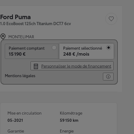
Ford Puma
Sauvegarder le véh
1.0 EcoBoost 125ch Titanium DCT7 6cv
MONTELIMAR
Paiement comptant
Paiement comptant
Paiement sélectionné
15 190 €
248 € /mois
Personnaliser le mode de financement
Mentions légales
Mise en circulation
Kilométrage
05-2021
59 150 km
Garantie
Energie