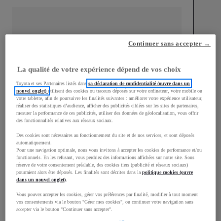
Continuer sans accepter →
mm
1 537
Hauteur
La qualité de votre expérience dépend de vos choix
Toyota et ses Partenaires listés dans
sa déclaration de confidentialité (ouvre dans un
nouvel onglet)
utilisent des cookies ou traceurs déposés sur votre ordinateur, votre mobile ou
Longueur
4 186
mm
votre tablette, afin de poursuivre les finalités suivantes : améliorer votre expérience utilisateur,
réaliser des statistiques d’audience, afficher des publicités ciblées sur les sites de partenaires,
mesurer la performance de ces publicités, utiliser des données de géolocalisation, vous offrir
des fonctionnalités relatives aux réseaux sociaux.
Des cookies sont nécessaires au fonctionnement du site et de nos services, et sont déposés
automatiquement.
Pour une navigation optimale, nous vous invitons à accepter les cookies de performance et/ou
fonctionnels. En les refusant, vous perdriez des informations affichées sur notre site. Sous
Largeur
1 805
mm
réserve de votre consentement préalable, des cookies tiers (publicité et réseaux sociaux)
pourraient alors être déposés. Les finalités sont décrites dans la
politique cookies (ouvre
dans un nouvel onglet)
.
Vous pouvez accepter les cookies, gérer vos préférences par finalité, modifier à tout moment
vos consentements via le bouton "Gérer mes cookies", ou continuer votre navigation sans
accepter via le bouton "Continuer sans accepter".
Consommation mixte