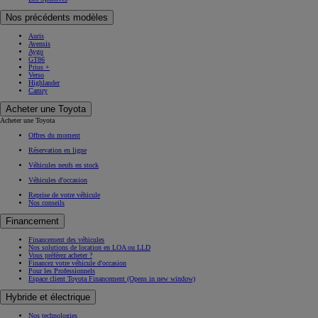
Nos précédents modèles
Auris
Avensis
Aygo
GT86
Prius +
Verso
Highlander
Camry
Acheter une Toyota
Acheter une Toyota
Offres du moment
Réservation en ligne
Véhicules neufs en stock
Véhicules d'occasion
Reprise de votre véhicule
Nos conseils
Financement
Financement des véhicules
Nos solutions de location en LOA ou LLD
Vous préférez acheter ?
Financez votre véhicule d'occasion
Pour les Professionnels
Espace client Toyota Financement
(Opens in new window)
Hybride et électrique
Nos technologies