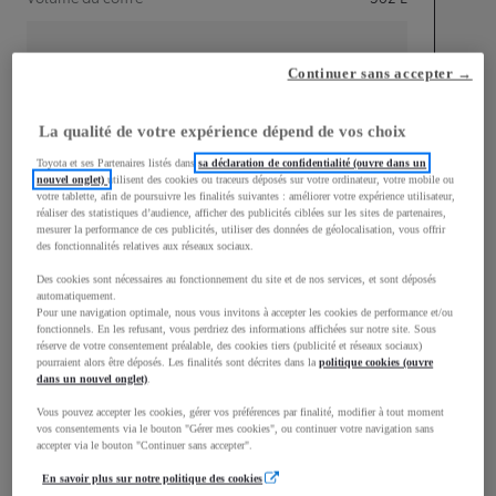
Continuer sans accepter →
mm
La qualité de votre expérience dépend de vos choix
1 484
Hauteur
Toyota et ses Partenaires listés dans
sa déclaration de confidentialité (ouvre dans un
nouvel onglet)
utilisent des cookies ou traceurs déposés sur votre ordinateur, votre mobile ou
votre tablette, afin de poursuivre les finalités suivantes : améliorer votre expérience utilisateur,
réaliser des statistiques d’audience, afficher des publicités ciblées sur les sites de partenaires,
Longueur
4 069
mm
mesurer la performance de ces publicités, utiliser des données de géolocalisation, vous offrir
des fonctionnalités relatives aux réseaux sociaux.
Des cookies sont nécessaires au fonctionnement du site et de nos services, et sont déposés
automatiquement.
Pour une navigation optimale, nous vous invitons à accepter les cookies de performance et/ou
fonctionnels. En les refusant, vous perdriez des informations affichées sur notre site. Sous
réserve de votre consentement préalable, des cookies tiers (publicité et réseaux sociaux)
pourraient alors être déposés. Les finalités sont décrites dans la
politique cookies (ouvre
Largeur
1 783
mm
dans un nouvel onglet)
.
Vous pouvez accepter les cookies, gérer vos préférences par finalité, modifier à tout moment
vos consentements via le bouton "Gérer mes cookies", ou continuer votre navigation sans
accepter via le bouton "Continuer sans accepter".
En savoir plus sur notre politique des cookies
Consommation mixte