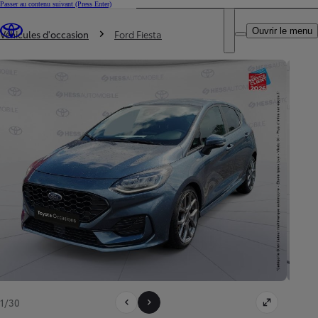
Passer au contenu suivant
(Press Enter)
DEALER NAME
Vous êtes ici
:
Ouvrir le menu
Trouvez un partenaire Toyota
Véhicules d'occasion
Ford Fiesta
1/30