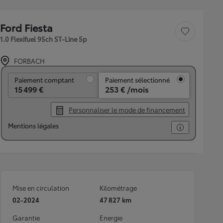
Ford Fiesta
Sauvegarder le véh
1.0 Flexifuel 95ch ST-Line 5p
FORBACH
Paiement comptant
Paiement comptant
Paiement sélectionné
15 499 €
253 € /mois
Personnaliser le mode de financement
Mentions légales
Mise en circulation
Kilométrage
02-2024
47 827 km
Garantie
Energie