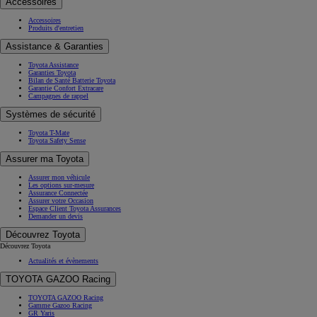
Accessoires
Accessoires
Produits d'entretien
Assistance & Garanties
Toyota Assistance
Garanties Toyota
Bilan de Santé Batterie Toyota
Garantie Confort Extracare
Campagnes de rappel
Systèmes de sécurité
Toyota T-Mate
Toyota Safety Sense
Assurer ma Toyota
Assurer mon véhicule
Les options sur-mesure
Assurance Connectée
Assurer votre Occasion
Espace Client Toyota Assurances
Demander un devis
Découvrez Toyota
Découvrez Toyota
Actualités et évènements
TOYOTA GAZOO Racing
TOYOTA GAZOO Racing
Gamme Gazoo Racing
GR Yaris