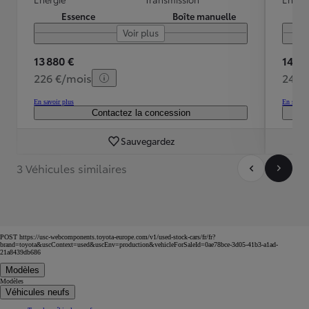
Essence
Boîte manuelle
Voir plus
13 880 €
14 72
226 €/mois
240 
En savoir plus
En savoir
Contactez la concession
Sauvegardez
3 Véhicules similaires
POST https://usc-webcomponents.toyota-europe.com/v1/used-stock-cars/fr/fr?
brand=toyota&uscContext=used&uscEnv=production&vehicleForSaleId=0ae78bce-3d05-41b3-a1ad-
21a8439db686
Modèles
Modèles
Véhicules neufs