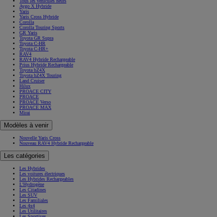
Tous les véhicules neufs
Aygo X Hybride
Yaris
Yaris Cross Hybride
Corolla
Corolla Touring Sports
GR Yaris
Toyota GR Supra
Toyota C-HR
Toyota C-HR+
RAV4
RAV4 Hybride Rechargeable
Prius Hybride Rechargeable
Toyota bZ4X
Toyota bZ4X Touring
Land Cruiser
Hilux
PROACE CITY
PROACE
PROACE Verso
PROACE MAX
Mirai
Modèles à venir
Nouvelle Yaris Cross
Nouveau RAV4 Hybride Rechargeable
Les catégories
Les Hybrides
Les voitures électriques
Les Hybrides Rechargeables
L'Hydrogène
Les Citadines
Les SUV
Les Familiales
Les 4x4
Les Utilitaires
Les Sportives