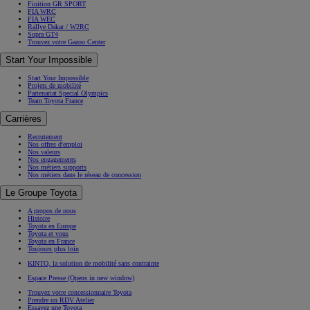
Finition GR SPORT
FIA WRC
FIA WEC
Rallye Dakar / W2RC
Supra GT4
Trouvez votre Gazoo Center
Start Your Impossible
Start Your Impossible
Projets de mobilité
Partenariat Special Olympics
Team Toyota France
Carrières
Recrutement
Nos offres d'emploi
Nos valeurs
Nos engagements
Nos métiers supports
Nos métiers dans le réseau de concession
Le Groupe Toyota
A propos de nous
Histoire
Toyota en Europe
Toyota et vous
Toyota en France
Toujours plus loin
KINTO, la solution de mobilité sans contrainte
Espace Presse
(Opens in new window)
Trouvez votre concessionnaire Toyota
Prendre un RDV Atelier
Essayez une Toyota