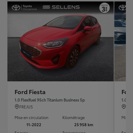
Ford Fiesta
Ford
1.0 Flexifuel 95ch Titanium Business 5p
1.0 Fl
FREJUS
DI
Mise en circulation
Kilométrage
Mise e
11-2022
25 958 km
Energie
Transmission
Energ