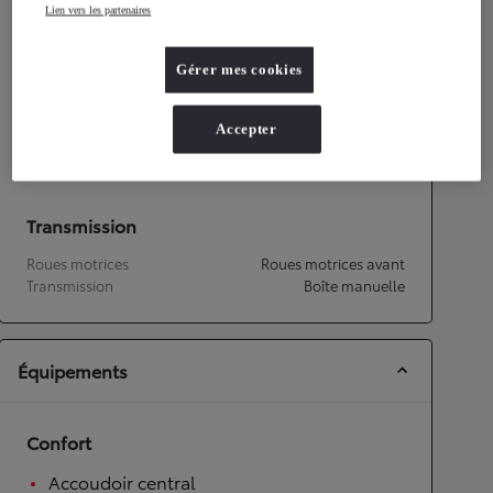
Lien vers les partenaires
Consommation mixte
7,2
L/100 km
Émissions CO2
118
g/km
Gérer mes cookies
Performances
Accepter
Vitesse maximale
185
km/h
Transmission
Roues motrices
Roues motrices avant
Transmission
Boîte manuelle
Équipements
Confort
Accoudoir central