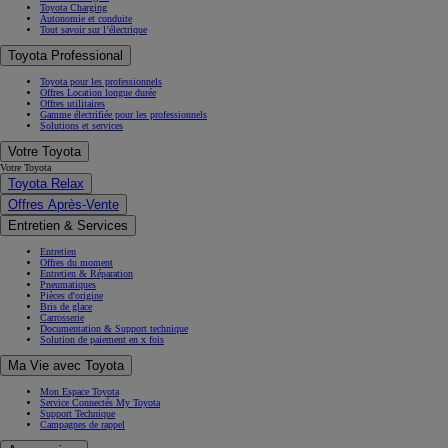
Toyota Charging
Autonomie et conduite
Tout savoir sur l’électrique
Toyota Professional
Toyota pour les professionnels
Offres Location longue durée
Offres utilitaires
Gamme électrifiée pour les professionnels
Solutions et services
Votre Toyota
Votre Toyota
Toyota Relax
Offres Après-Vente
Entretien & Services
Entretien
Offres du moment
Entretien & Réparation
Pneumatiques
Pièces d'origine
Bris de glace
Carrosserie
Documentation & Support technique
Solution de paiement en x fois
Ma Vie avec Toyota
Mon Espace Toyota
Service Connectés My Toyota
Support Technique
Campagnes de rappel