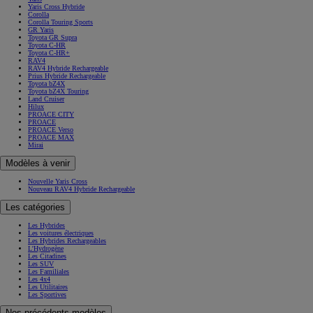
Yaris Cross Hybride
Corolla
Corolla Touring Sports
GR Yaris
Toyota GR Supra
Toyota C-HR
Toyota C-HR+
RAV4
RAV4 Hybride Rechargeable
Prius Hybride Rechargeable
Toyota bZ4X
Toyota bZ4X Touring
Land Cruiser
Hilux
PROACE CITY
PROACE
PROACE Verso
PROACE MAX
Mirai
Modèles à venir
Nouvelle Yaris Cross
Nouveau RAV4 Hybride Rechargeable
Les catégories
Les Hybrides
Les voitures électriques
Les Hybrides Rechargeables
L'Hydrogène
Les Citadines
Les SUV
Les Familiales
Les 4x4
Les Utilitaires
Les Sportives
Nos précédents modèles