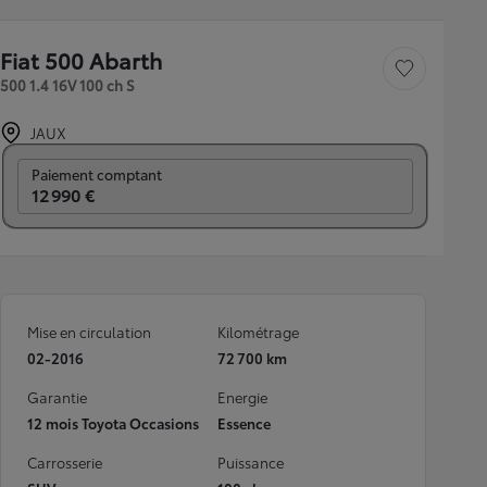
Fiat 500 Abarth
Sauvegarder le véh
500 1.4 16V 100 ch S
JAUX
Prix mensuel
Paiement comptant
12 990 €
Mise en circulation
Kilométrage
02-2016
72 700 km
Garantie
Energie
12 mois Toyota Occasions
Essence
Carrosserie
Puissance