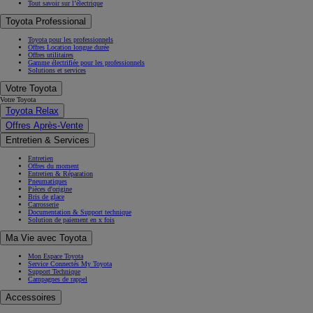
Tout savoir sur l’électrique
Toyota Professional
Toyota pour les professionnels
Offres Location longue durée
Offres utilitaires
Gamme électrifiée pour les professionnels
Solutions et services
Votre Toyota
Votre Toyota
Toyota Relax
Offres Après-Vente
Entretien & Services
Entretien
Offres du moment
Entretien & Réparation
Pneumatiques
Pièces d'origine
Bris de glace
Carrosserie
Documentation & Support technique
Solution de paiement en x fois
Ma Vie avec Toyota
Mon Espace Toyota
Service Connectés My Toyota
Support Technique
Campagnes de rappel
Accessoires