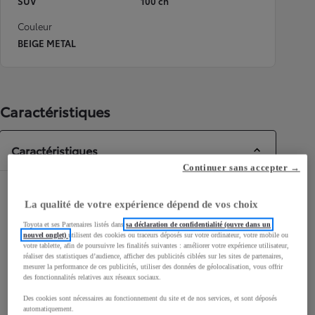
SUV
100 ch
Couleur
BEIGE METAL
Caractéristiques
Caractéristiques
Continuer sans accepter →
Dimensions & Carrosserie
La qualité de votre expérience dépend de vos choix
Portes
3
Toyota et ses Partenaires listés dans
sa déclaration de confidentialité (ouvre dans un
Places
4
nouvel onglet)
utilisent des cookies ou traceurs déposés sur votre ordinateur, votre mobile ou
votre tablette, afin de poursuivre les finalités suivantes : améliorer votre expérience utilisateur,
réaliser des statistiques d’audience, afficher des publicités ciblées sur les sites de partenaires,
mesurer la performance de ces publicités, utiliser des données de géolocalisation, vous offrir
des fonctionnalités relatives aux réseaux sociaux.
Des cookies sont nécessaires au fonctionnement du site et de nos services, et sont déposés
automatiquement.