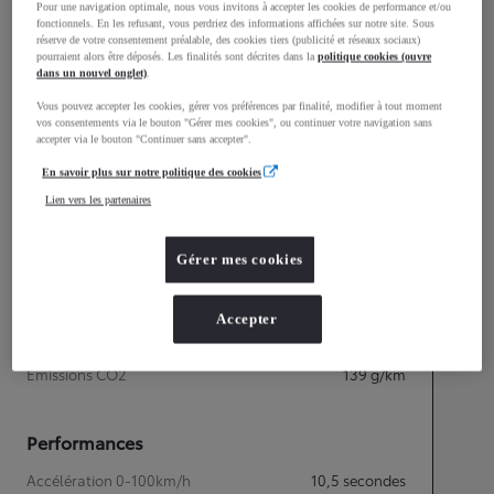
mm
Pour une navigation optimale, nous vous invitons à accepter les cookies de performance et/ou
fonctionnels. En les refusant, vous perdriez des informations affichées sur notre site. Sous
1 488
Hauteur
réserve de votre consentement préalable, des cookies tiers (publicité et réseaux sociaux)
pourraient alors être déposés. Les finalités sont décrites dans la
politique cookies (ouvre
dans un nouvel onglet)
.
Longueur
3 546
mm
Vous pouvez accepter les cookies, gérer vos préférences par finalité, modifier à tout moment
vos consentements via le bouton "Gérer mes cookies", ou continuer votre navigation sans
accepter via le bouton "Continuer sans accepter".
En savoir plus sur notre politique des cookies
Lien vers les partenaires
Gérer mes cookies
Accepter
Consommation mixte
Émissions CO2
139
g/km
Performances
Accélération 0-100km/h
10,5
secondes