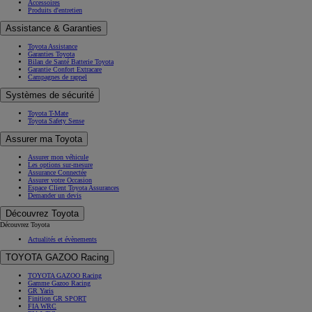
Accessoires
Produits d'entretien
Assistance & Garanties
Toyota Assistance
Garanties Toyota
Bilan de Santé Batterie Toyota
Garantie Confort Extracare
Campagnes de rappel
Systèmes de sécurité
Toyota T-Mate
Toyota Safety Sense
Assurer ma Toyota
Assurer mon véhicule
Les options sur-mesure
Assurance Connectée
Assurer votre Occasion
Espace Client Toyota Assurances
Demander un devis
Découvrez Toyota
Découvrez Toyota
Actualités et évènements
TOYOTA GAZOO Racing
TOYOTA GAZOO Racing
Gamme Gazoo Racing
GR Yaris
Finition GR SPORT
FIA WRC