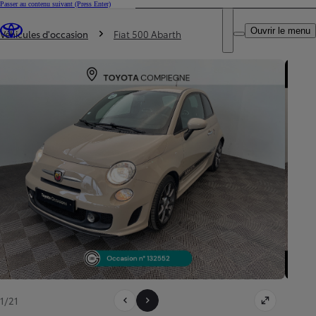
Passer au contenu suivant
(Press Enter)
DEALER NAME
Vous êtes ici
:
Ouvrir le menu
Trouvez un partenaire Toyota
Véhicules d'occasion
Fiat 500 Abarth
1/21