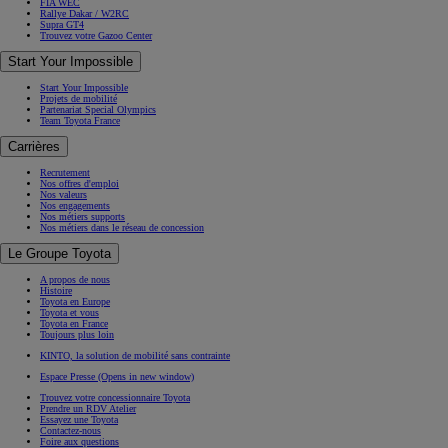
FIA WEC
Rallye Dakar / W2RC
Supra GT4
Trouvez votre Gazoo Center
Start Your Impossible
Start Your Impossible
Projets de mobilité
Partenariat Special Olympics
Team Toyota France
Carrières
Recrutement
Nos offres d'emploi
Nos valeurs
Nos engagements
Nos métiers supports
Nos métiers dans le réseau de concession
Le Groupe Toyota
A propos de nous
Histoire
Toyota en Europe
Toyota et vous
Toyota en France
Toujours plus loin
KINTO, la solution de mobilité sans contrainte
Espace Presse
(Opens in new window)
Trouvez votre concessionnaire Toyota
Prendre un RDV Atelier
Essayez une Toyota
Contactez-nous
Foire aux questions