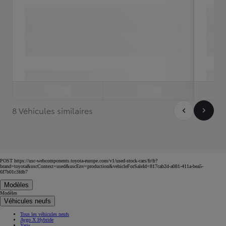
8 Véhicules similaires
POST https://usc-webcomponents.toyota-europe.com/v1/used-stock-cars/fr/fr?
brand=toyota&uscContext=used&uscEnv=production&vehicleForSaleId=817cab2d-a081-411a-bea5-
6f7b01c3fdb7
Modèles
Modèles
Véhicules neufs
Tous les véhicules neufs
Aygo X Hybride
Yaris