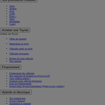
Auris
Avensis
Aygo
GT86
Prius +
Verso
Highlander
Camry
Acheter une Toyota
Acheter une Toyota
Offres du moment
Réservation en ligne
Véhicules neufs en stock
Véhicules d'occasion
Reprise de votre véhicule
Nos conseils
Financement
Financement des véhicules
Nos solutions de location en LOA ou LLD
Vous préférez acheter ?
Financez votre véhicule d'occasion
Pour les Professionnels
Espace client Toyota Financement
(Opens in new window)
Hybride et électrique
Nos technologies
Toyota Charging
Autonomie et conduite