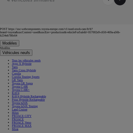
POST https://usc-webcomponents.toyota-europe.com/v1/used-stock-cars/fr/fr?
brand=toyota&uscContext=used&uscEnv=production&vehicleForSaleId=057002e9-c650-469a-a56b-
b234eb780c64
Modèles
Modèles
Véhicules neufs
Tous les véhicules neufs
Aygo X Hybride
Yaris
Yaris Cross Hybride
Corolla
Corolla Touring Sports
GR Yaris
Toyota GR Supra
Toyota C-HR
Toyota C-HR+
RAV4
RAV4 Hybride Rechargeable
Prius Hybride Rechargeable
Toyota bZ4X
Toyota bZ4X Touring
Land Cruiser
Hilux
PROACE CITY
PROACE
PROACE Verso
PROACE MAX
Mirai