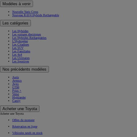
Modèles à venir
Nouvelle Yaris Cross
Nouveau RAV4 Hybride Rechargeable
Les catégories
Les Hybrides
Les voitures électriques
Les Hybrides Rechargeables
L'Hydrogène
Les Citadines
Les SUV
Les Familiales
Les 4x4
Les Utilitaires
Les Sportives
Nos précédents modèles
Auris
Avensis
Aygo
GT86
Prius +
Verso
Highlander
Camry
Acheter une Toyota
Acheter une Toyota
Offres du moment
Réservation en ligne
Véhicules neufs en stock