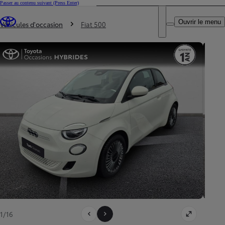
Passer au contenu suivant
(Press Enter)
DEALER NAME
Vous êtes ici
:
Ouvrir le menu
Trouvez un partenaire Toyota
Véhicules d'occasion
Fiat 500
1/16