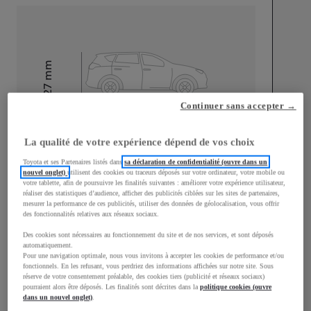
mm
1 527
Hauteur
Continuer sans accepter →
Longueur
3 631
mm
La qualité de votre expérience dépend de vos choix
Toyota et ses Partenaires listés dans
sa déclaration de confidentialité (ouvre dans un
nouvel onglet)
utilisent des cookies ou traceurs déposés sur votre ordinateur, votre mobile ou
votre tablette, afin de poursuivre les finalités suivantes : améliorer votre expérience utilisateur,
réaliser des statistiques d’audience, afficher des publicités ciblées sur les sites de partenaires,
mesurer la performance de ces publicités, utiliser des données de géolocalisation, vous offrir
des fonctionnalités relatives aux réseaux sociaux.
Largeur
1 687
mm
Des cookies sont nécessaires au fonctionnement du site et de nos services, et sont déposés
automatiquement.
Pour une navigation optimale, nous vous invitons à accepter les cookies de performance et/ou
fonctionnels. En les refusant, vous perdriez des informations affichées sur notre site. Sous
réserve de votre consentement préalable, des cookies tiers (publicité et réseaux sociaux)
pourraient alors être déposés. Les finalités sont décrites dans la
politique cookies (ouvre
Consommation mixte
dans un nouvel onglet)
.