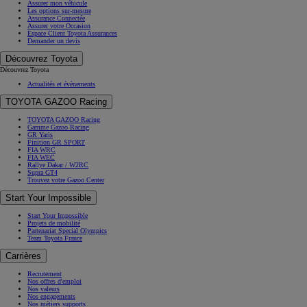
Assurer mon véhicule
Les options sur-mesure
Assurance Connectée
Assurer votre Occasion
Espace Client Toyota Assurances
Demander un devis
Découvrez Toyota
Découvrez Toyota
Actualités et évènements
TOYOTA GAZOO Racing
TOYOTA GAZOO Racing
Gamme Gazoo Racing
GR Yaris
Finition GR SPORT
FIA WRC
FIA WEC
Rallye Dakar / W2RC
Supra GT4
Trouvez votre Gazoo Center
Start Your Impossible
Start Your Impossible
Projets de mobilité
Partenariat Special Olympics
Team Toyota France
Carrières
Recrutement
Nos offres d'emploi
Nos valeurs
Nos engagements
Nos métiers supports