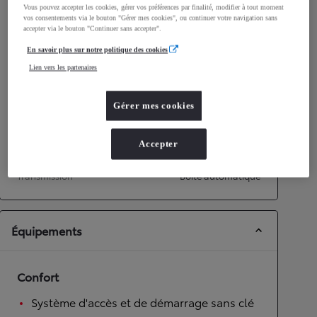
Vous pouvez accepter les cookies, gérer vos préférences par finalité, modifier à tout moment
Émissions CO2
0
g/km
vos consentements via le bouton "Gérer mes cookies", ou continuer votre navigation sans
accepter via le bouton "Continuer sans accepter".
En savoir plus sur notre politique des cookies
Performances
Lien vers les partenaires
Vitesse maximale
135
km/h
Accélération 0-100km/h
9,5
secondes
Gérer mes cookies
Transmission
Accepter
Roues motrices
Roues motrices avant
Transmission
Boîte automatique
Équipements
Confort
Système d'accès et de démarrage sans clé