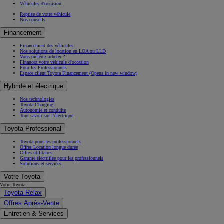
Véhicules d'occasion
Reprise de votre véhicule
Nos conseils
Financement
Financement des véhicules
Nos solutions de location en LOA ou LLD
Vous préférez acheter ?
Financez votre véhicule d'occasion
Pour les Professionnels
Espace client Toyota Financement
(Opens in new window)
Hybride et électrique
Nos technologies
Toyota Charging
Autonomie et conduite
Tout savoir sur l’électrique
Toyota Professional
Toyota pour les professionnels
Offres Location longue durée
Offres utilitaires
Gamme électrifiée pour les professionnels
Solutions et services
Votre Toyota
Votre Toyota
Toyota Relax
Offres Après-Vente
Entretien & Services