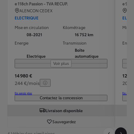
e 118ch Passion - TVA RECUP.
e 95ch
ALENCON CEDEX
MA
ELECTRIQUE
ELEC
Mise en circulation
Kilométrage
Mise e
08-2021
16 752 km
Energie
Transmission
Energ
Boîte
Electrique
automatique
Voir plus
14 980 €
12 49
244 €/mois
204 
En savoir plus
En savoir
Contactez la concession
Livraison disponible
Sauvegardez
4 Véhicules similaires