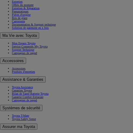
Entretien
Offres du moment
Entretien & Réparation
Pneumatiques
Pièces d'origine
Bris de glace
Carrosserie
Documentation & Support technique
Solution de paiement en x fois
Ma Vie avec Toyota
Mon Espace Toyota
Service Connectés My Toyota
Support Technique
Campagnes de rappel
Accessoires
Accessoires
Produits d'entretien
Assistance & Garanties
Toyota Assistance
Garanties Toyota
Bilan de Santé Batterie Toyota
Garantie Confort Extracare
Campagnes de rappel
Systèmes de sécurité
Toyota T-Mate
Toyota Safety Sense
Assurer ma Toyota