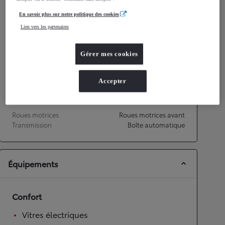
Émissions CO2
0
g/km
En savoir plus sur notre politique des cookies
Lien vers les partenaires
Performances
Gérer mes cookies
Vitesse maximale
135
km/h
Accélération 0-100km/h
9,5
secondes
Accepter
Transmission
Roues motrices
Roues motrices avant
Transmission
Boîte automatique
Équipements
Confort
Vitres électriques