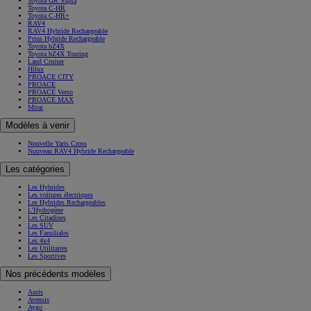
Toyota GR Supra
Toyota C-HR
Toyota C-HR+
RAV4
RAV4 Hybride Rechargeable
Prius Hybride Rechargeable
Toyota bZ4X
Toyota bZ4X Touring
Land Cruiser
Hilux
PROACE CITY
PROACE
PROACE Verso
PROACE MAX
Mirai
Modèles à venir
Nouvelle Yaris Cross
Nouveau RAV4 Hybride Rechargeable
Les catégories
Les Hybrides
Les voitures électriques
Les Hybrides Rechargeables
L'Hydrogène
Les Citadines
Les SUV
Les Familiales
Les 4x4
Les Utilitaires
Les Sportives
Nos précédents modèles
Auris
Avensis
Aygo