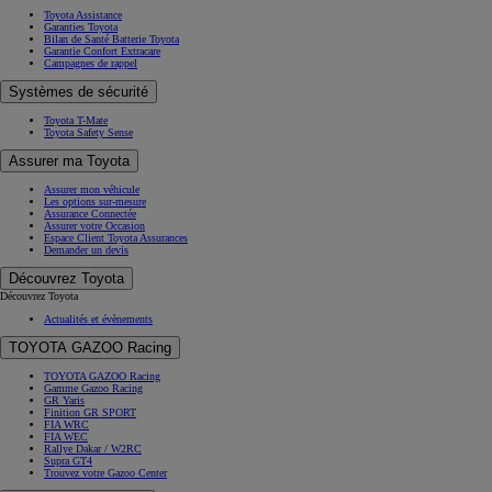
Toyota Assistance
Garanties Toyota
Bilan de Santé Batterie Toyota
Garantie Confort Extracare
Campagnes de rappel
Systèmes de sécurité
Toyota T-Mate
Toyota Safety Sense
Assurer ma Toyota
Assurer mon véhicule
Les options sur-mesure
Assurance Connectée
Assurer votre Occasion
Espace Client Toyota Assurances
Demander un devis
Découvrez Toyota
Découvrez Toyota
Actualités et évènements
TOYOTA GAZOO Racing
TOYOTA GAZOO Racing
Gamme Gazoo Racing
GR Yaris
Finition GR SPORT
FIA WRC
FIA WEC
Rallye Dakar / W2RC
Supra GT4
Trouvez votre Gazoo Center