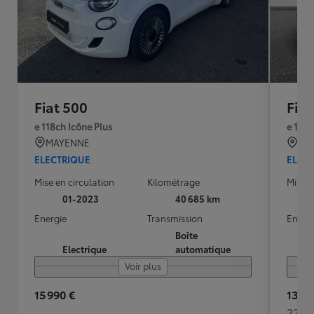
Fiat 500
Fiat
e 118ch Icône Plus
e 118c
MAYENNE
SAI
ELECTRIQUE
ELEC
Mise en circulation
Kilométrage
Mise e
01-2023
40 685 km
Energie
Transmission
Energ
Boîte
Electrique
automatique
Voir plus
15 990 €
13 99
228 