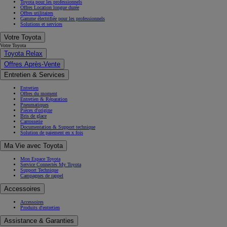
Toyota pour les professionnels
Offres Location longue durée
Offres utilitaires
Gamme électrifiée pour les professionnels
Solutions et services
Votre Toyota
Votre Toyota
Toyota Relax
Offres Après-Vente
Entretien & Services
Entretien
Offres du moment
Entretien & Réparation
Pneumatiques
Pièces d'origine
Bris de glace
Carrosserie
Documentation & Support technique
Solution de paiement en x fois
Ma Vie avec Toyota
Mon Espace Toyota
Service Connectés My Toyota
Support Technique
Campagnes de rappel
Accessoires
Accessoires
Produits d'entretien
Assistance & Garanties