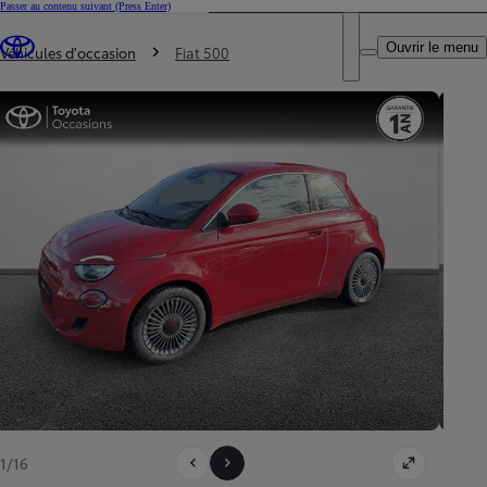
Passer au contenu suivant
(Press Enter)
DEALER NAME
Vous êtes ici
:
Ouvrir le menu
Trouvez un partenaire Toyota
Véhicules d'occasion
Fiat 500
1/16