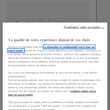
mm
Continuer sans accepter →
1 527
Hauteur
La qualité de votre expérience dépend de vos choix
Longueur
3 631
mm
Toyota et ses Partenaires listés dans
sa déclaration de confidentialité (ouvre dans un
nouvel onglet)
utilisent des cookies ou traceurs déposés sur votre ordinateur, votre mobile ou
votre tablette, afin de poursuivre les finalités suivantes : améliorer votre expérience utilisateur,
réaliser des statistiques d’audience, afficher des publicités ciblées sur les sites de partenaires,
mesurer la performance de ces publicités, utiliser des données de géolocalisation, vous offrir
des fonctionnalités relatives aux réseaux sociaux.
Des cookies sont nécessaires au fonctionnement du site et de nos services, et sont déposés
automatiquement.
Pour une navigation optimale, nous vous invitons à accepter les cookies de performance et/ou
Largeur
1 687
mm
fonctionnels. En les refusant, vous perdriez des informations affichées sur notre site. Sous
réserve de votre consentement préalable, des cookies tiers (publicité et réseaux sociaux)
pourraient alors être déposés. Les finalités sont décrites dans la
politique cookies (ouvre
dans un nouvel onglet)
.
Vous pouvez accepter les cookies, gérer vos préférences par finalité, modifier à tout moment
Consommation mixte
vos consentements via le bouton "Gérer mes cookies", ou continuer votre navigation sans
accepter via le bouton "Continuer sans accepter".