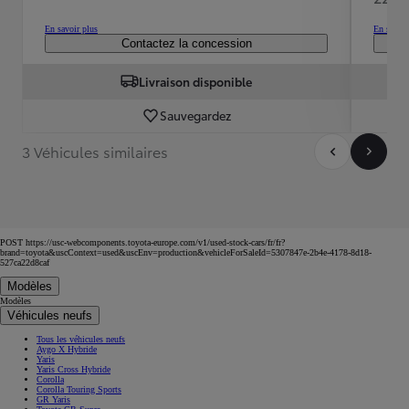
En savoir plus
En savoir
Contactez la concession
Livraison disponible
Sauvegardez
3 Véhicules similaires
POST https://usc-webcomponents.toyota-europe.com/v1/used-stock-cars/fr/fr?
brand=toyota&uscContext=used&uscEnv=production&vehicleForSaleId=5307847e-2b4e-4178-8d18-
527ca22d8caf
Modèles
Modèles
Véhicules neufs
Tous les véhicules neufs
Aygo X Hybride
Yaris
Yaris Cross Hybride
Corolla
Corolla Touring Sports
GR Yaris