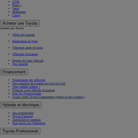
GT86
Prius +
Verso
Highlander
Camry
Acheter une Toyota
Acheter une Toyota
Offres du moment
Réservation en ligne
Véhicules neufs en stock
Véhicules d'occasion
Reprise de votre véhicule
Nos conseils
Financement
Financement des véhicules
Nos solutions de location en LOA ou LLD
Vous préférez acheter ?
Financez votre véhicule d'occasion
Pour les Professionnels
Espace client Toyota Financement
(Opens in new window)
Hybride et électrique
Nos technologies
Toyota Charging
Autonomie et conduite
Tout savoir sur l’électrique
Toyota Professional