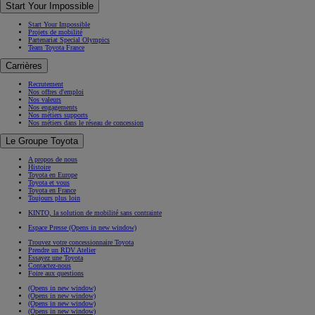
Start Your Impossible
Start Your Impossible
Projets de mobilité
Partenariat Special Olympics
Team Toyota France
Carrières
Recrutement
Nos offres d'emploi
Nos valeurs
Nos engagements
Nos métiers supports
Nos métiers dans le réseau de concession
Le Groupe Toyota
A propos de nous
Histoire
Toyota en Europe
Toyota et vous
Toyota en France
Toujours plus loin
KINTO, la solution de mobilité sans contrainte
Espace Presse
(Opens in new window)
Trouvez votre concessionnaire Toyota
Prendre un RDV Atelier
Essayez une Toyota
Contactez-nous
Foire aux questions
(Opens in new window)
(Opens in new window)
(Opens in new window)
(Opens in new window)