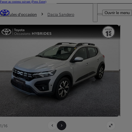
Passer au contenu suivant
(Press Enter)
DEALER NAME
Vous êtes ici
:
Ouvrir le menu
Trouvez un partenaire Toyota
Véhicules d'occasion
Dacia Sandero
1/16