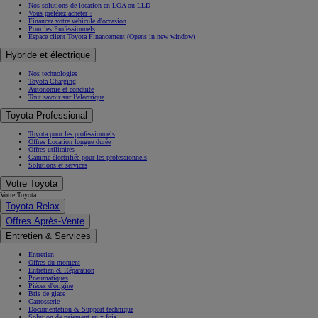
Nos solutions de location en LOA ou LLD
Vous préférez acheter ?
Financez votre véhicule d'occasion
Pour les Professionnels
Espace client Toyota Financement
(Opens in new window)
Hybride et électrique
Nos technologies
Toyota Charging
Autonomie et conduite
Tout savoir sur l’électrique
Toyota Professional
Toyota pour les professionnels
Offres Location longue durée
Offres utilitaires
Gamme électrifiée pour les professionnels
Solutions et services
Votre Toyota
Votre Toyota
Toyota Relax
Offres Après-Vente
Entretien & Services
Entretien
Offres du moment
Entretien & Réparation
Pneumatiques
Pièces d'origine
Bris de glace
Carrosserie
Documentation & Support technique
Solution de paiement en x fois