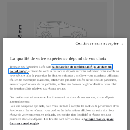
mm
1 535
Hauteur
Continuer sans accepter →
Longueur
4 099
mm
La qualité de votre expérience dépend de vos choix
Toyota et ses Partenaires listés dans
sa déclaration de confidentialité (ouvre dans un
nouvel onglet)
utilisent des cookies ou traceurs déposés sur votre ordinateur, votre mobile ou
votre tablette, afin de poursuivre les finalités suivantes : améliorer votre expérience utilisateur,
réaliser des statistiques d’audience, afficher des publicités ciblées sur les sites de partenaires,
mesurer la performance de ces publicités, utiliser des données de géolocalisation, vous offrir
des fonctionnalités relatives aux réseaux sociaux.
Largeur
1 848
mm
Des cookies sont nécessaires au fonctionnement du site et de nos services, et sont déposés
automatiquement.
Pour une navigation optimale, nous vous invitons à accepter les cookies de performance et/ou
fonctionnels. En les refusant, vous perdriez des informations affichées sur notre site. Sous
réserve de votre consentement préalable, des cookies tiers (publicité et réseaux sociaux)
pourraient alors être déposés. Les finalités sont décrites dans la
politique cookies (ouvre
Consommation mixte
dans un nouvel onglet)
.