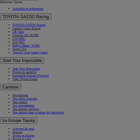
Découvrez Toyota
Actualités et évènements
TOYOTA GAZOO Racing
TOYOTA GAZOO Racing
Gamme Gazoo Racing
GR Yaris
Finition GR SPORT
FIA WRC
FIA WEC
Rallye Dakar / W2RC
Supra GT4
Trouvez votre Gazoo Center
Start Your Impossible
Start Your Impossible
Projets de mobilité
Partenariat Special Olympics
Team Toyota France
Carrières
Recrutement
Nos offres d'emploi
Nos valeurs
Nos engagements
Nos métiers supports
Nos métiers dans le réseau de concession
Le Groupe Toyota
A propos de nous
Histoire
Toyota en Europe
Toyota et vous