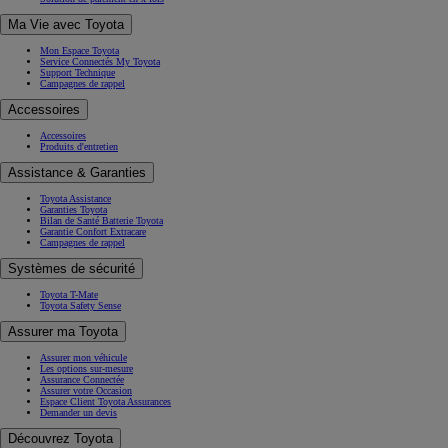
Ma Vie avec Toyota
Mon Espace Toyota
Service Connectés My Toyota
Support Technique
Campagnes de rappel
Accessoires
Accessoires
Produits d'entretien
Assistance & Garanties
Toyota Assistance
Garanties Toyota
Bilan de Santé Batterie Toyota
Garantie Confort Extracare
Campagnes de rappel
Systèmes de sécurité
Toyota T-Mate
Toyota Safety Sense
Assurer ma Toyota
Assurer mon véhicule
Les options sur-mesure
Assurance Connectée
Assurer votre Occasion
Espace Client Toyota Assurances
Demander un devis
Découvrez Toyota