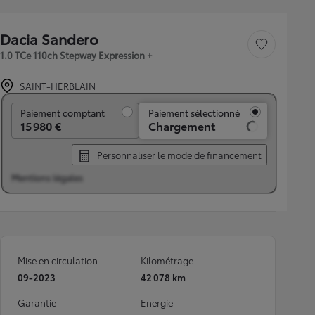
Dacia Sandero
Sauvegarder le véh
1.0 TCe 110ch Stepway Expression +
SAINT-HERBLAIN
Paiement comptant
Paiement comptant
Paiement sélectionné
15 980 €
Chargement
Personnaliser le mode de financement
Mentions légales
Mise en circulation
Kilométrage
09-2023
42 078 km
Garantie
Energie