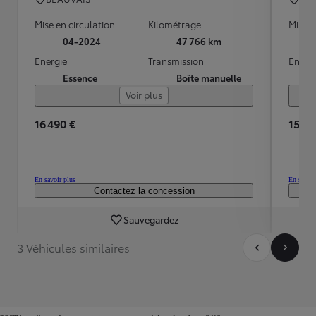
Mise en circulation
Kilométrage
Mise e
04-2024
47 766 km
Energie
Transmission
Energ
Essence
Boîte manuelle
Voir plus
16 490 €
15 49
En savoir plus
En savoir
Contactez la concession
Sauvegardez
3 Véhicules similaires