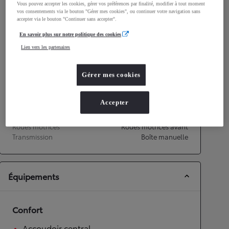
Vous pouvez accepter les cookies, gérer vos préférences par finalité, modifier à tout moment
Consommation mixte
5,5
L/100 km
vos consentements via le bouton "Gérer mes cookies", ou continuer votre navigation sans
Émissions CO2
125
g/km
accepter via le bouton "Continuer sans accepter".
En savoir plus sur notre politique des cookies
Performances
Lien vers les partenaires
Vitesse maximale
180
km/h
Gérer mes cookies
Accélération 0-100km/h
10
secondes
Accepter
Transmission
Roues motrices
Roues motrices avant
Transmission
Boîte manuelle
Équipements
Confort
Accoudoir central