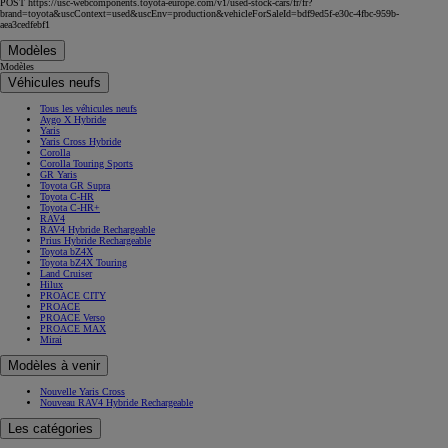
POST https://usc-webcomponents.toyota-europe.com/v1/used-stock-cars/fr/fr?
brand=toyota&uscContext=used&uscEnv=production&vehicleForSaleId=bdf9ed5f-e30c-4fbc-959b-
aea3cedfebf1
Modèles
Modèles
Véhicules neufs
Tous les véhicules neufs
Aygo X Hybride
Yaris
Yaris Cross Hybride
Corolla
Corolla Touring Sports
GR Yaris
Toyota GR Supra
Toyota C-HR
Toyota C-HR+
RAV4
RAV4 Hybride Rechargeable
Prius Hybride Rechargeable
Toyota bZ4X
Toyota bZ4X Touring
Land Cruiser
Hilux
PROACE CITY
PROACE
PROACE Verso
PROACE MAX
Mirai
Modèles à venir
Nouvelle Yaris Cross
Nouveau RAV4 Hybride Rechargeable
Les catégories