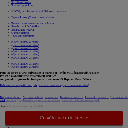
Toyota en France
Toujours plus loin
KINTO, la solution de mobilité sans contrainte
Espace Presse
(Opens in new window)
Trouvez votre concessionnaire Toyota
Prendre un RDV Atelier
Essayez une Toyota
Contactez-nous
Foire aux questions
(Opens in new window)
(Opens in new window)
(Opens in new window)
(Opens in new window)
(Opens in new window)
(Opens in new window)
(Opens in new window)
(Opens in new window)
Pour les trajets courts, privilégiez la marche ou le vélo #SeDéplacerMoinsPolluer
Pensez à covoiturer #SeDéplacerMoinsPolluer
Au quotidien, prenez les transports en commun #SeDéplacerMoinsPolluer
Retrouvez les étiquettes énergétiques de nos modèles
(Opens in new window)
Réglement du site
|
Vos informations personnelles
|
Gestion des cookies
|
Centre de préférences
|
Déclaration de
confidentialité
|
Règlement européen sur les données
|
Code de conduite
download (pdf(
Toyota. Tous droits réservés. © 2026
Informations légales
Accessibilité : non conforme
Ce véhicule m'intéresse