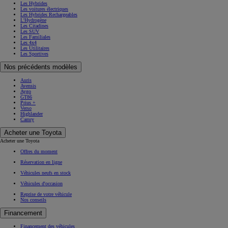
Les Hybrides
Les voitures électriques
Les Hybrides Rechargeables
L'Hydrogène
Les Citadines
Les SUV
Les Familiales
Les 4x4
Les Utilitaires
Les Sportives
Nos précédents modèles
Auris
Avensis
Aygo
GT86
Prius +
Verso
Highlander
Camry
Acheter une Toyota
Acheter une Toyota
Offres du moment
Réservation en ligne
Véhicules neufs en stock
Véhicules d'occasion
Reprise de votre véhicule
Nos conseils
Financement
Financement des véhicules