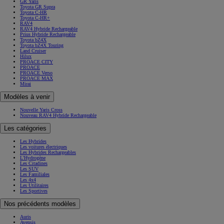
GR Yaris
Toyota GR Supra
Toyota C-HR
Toyota C-HR+
RAV4
RAV4 Hybride Rechargeable
Prius Hybride Rechargeable
Toyota bZ4X
Toyota bZ4X Touring
Land Cruiser
Hilux
PROACE CITY
PROACE
PROACE Verso
PROACE MAX
Mirai
Modèles à venir
Nouvelle Yaris Cross
Nouveau RAV4 Hybride Rechargeable
Les catégories
Les Hybrides
Les voitures électriques
Les Hybrides Rechargeables
L'Hydrogène
Les Citadines
Les SUV
Les Familiales
Les 4x4
Les Utilitaires
Les Sportives
Nos précédents modèles
Auris
Avensis