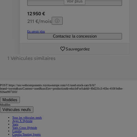
Voir plus
12 950 €
211 €/mois
En savoir plus
Contactez la concession
Sauvegardez
1 Véhicules similaires
POST https://usc-webcomponents.toyota-europe.com/v1/used-stock-cars/fr/fr?
brand=toyota&uscContext=used&uscEnv=production&vehicleForSaleId=f0d231c3-45bc-410f-bdbe-
926ee997181f
Modèles
Modèles
Véhicules neufs
Tous les véhicules neufs
Aygo X Hybride
Yaris
Yaris Cross Hybride
Corolla
Corolla Touring Sports