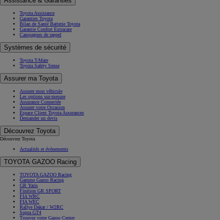
Assistance & Garanties
Toyota Assistance
Garanties Toyota
Bilan de Santé Batterie Toyota
Garantie Confort Extracare
Campagnes de rappel
Systèmes de sécurité
Toyota T-Mate
Toyota Safety Sense
Assurer ma Toyota
Assurer mon véhicule
Les options sur-mesure
Assurance Connectée
Assurer votre Occasion
Espace Client Toyota Assurances
Demander un devis
Découvrez Toyota
Découvrez Toyota
Actualités et évènements
TOYOTA GAZOO Racing
TOYOTA GAZOO Racing
Gamme Gazoo Racing
GR Yaris
Finition GR SPORT
FIA WRC
FIA WEC
Rallye Dakar / W2RC
Supra GT4
Trouvez votre Gazoo Center