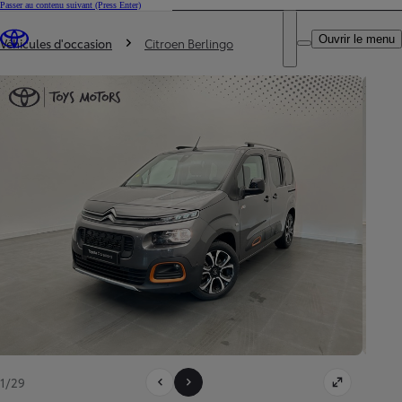
Passer au contenu suivant
(Press Enter)
DEALER NAME
Vous êtes ici
:
Ouvrir le menu
Trouvez un partenaire Toyota
Véhicules d'occasion
Citroen Berlingo
1/29