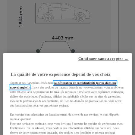
mm
1 844
Hauteur
Longueur
4 403
mm
Continuer sans accepter →
La qualité de votre expérience dépend de vos choix
Largeur
1 848
mm
Toyota et ses Partenaires listés dans
sa déclaration de confidentialité (ouvre dans un
nouvel onglet)
utilisent des cookies ou traceurs déposés sur votre ordinateur, votre mobile ou
votre tablette, afin de poursuivre les finalités suivantes : améliorer votre expérience utilisateur,
réaliser des statistiques d’audience, afficher des publicités ciblées sur les sites de partenaires,
mesurer la performance de ces publicités, utiliser des données de géolocalisation, vous offrir
des fonctionnalités relatives aux réseaux sociaux.
Consommation mixte
Des cookies sont nécessaires au fonctionnement du site et de nos services, et sont déposés
Consommation mixte
4,3
L/100 km
automatiquement.
Pour une navigation optimale, nous vous invitons à accepter les cookies de performance et/ou
Émissions CO2
138
g/km
fonctionnels. En les refusant, vous perdriez des informations affichées sur notre site. Sous
réserve de votre consentement préalable, des cookies tiers (publicité et réseaux sociaux)