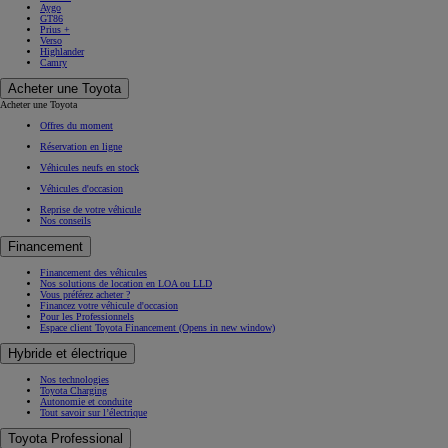
Aygo
GT86
Prius +
Verso
Highlander
Camry
Acheter une Toyota
Acheter une Toyota
Offres du moment
Réservation en ligne
Véhicules neufs en stock
Véhicules d'occasion
Reprise de votre véhicule
Nos conseils
Financement
Financement des véhicules
Nos solutions de location en LOA ou LLD
Vous préférez acheter ?
Financez votre véhicule d'occasion
Pour les Professionnels
Espace client Toyota Financement
(Opens in new window)
Hybride et électrique
Nos technologies
Toyota Charging
Autonomie et conduite
Tout savoir sur l’électrique
Toyota Professional