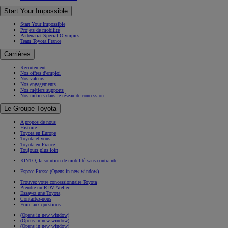
Start Your Impossible
Start Your Impossible
Projets de mobilité
Partenariat Special Olympics
Team Toyota France
Carrières
Recrutement
Nos offres d'emploi
Nos valeurs
Nos engagements
Nos métiers supports
Nos métiers dans le réseau de concession
Le Groupe Toyota
A propos de nous
Histoire
Toyota en Europe
Toyota et vous
Toyota en France
Toujours plus loin
KINTO, la solution de mobilité sans contrainte
Espace Presse
(Opens in new window)
Trouvez votre concessionnaire Toyota
Prendre un RDV Atelier
Essayez une Toyota
Contactez-nous
Foire aux questions
(Opens in new window)
(Opens in new window)
(Opens in new window)