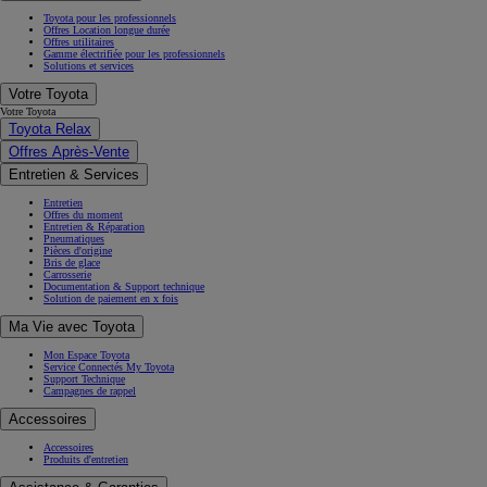
Toyota pour les professionnels
Offres Location longue durée
Offres utilitaires
Gamme électrifiée pour les professionnels
Solutions et services
Votre Toyota
Votre Toyota
Toyota Relax
Offres Après-Vente
Entretien & Services
Entretien
Offres du moment
Entretien & Réparation
Pneumatiques
Pièces d'origine
Bris de glace
Carrosserie
Documentation & Support technique
Solution de paiement en x fois
Ma Vie avec Toyota
Mon Espace Toyota
Service Connectés My Toyota
Support Technique
Campagnes de rappel
Accessoires
Accessoires
Produits d'entretien