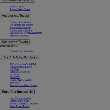
Systèmes de sécurité
Toyota T-Mate
Toyota Safety Sense
Assurer ma Toyota
Assurer mon véhicule
Les options sur-mesure
Assurance Connectée
Assurer votre Occasion
Espace Client Toyota Assurances
Demander un devis
Découvrez Toyota
Découvrez Toyota
Actualités et évènements
TOYOTA GAZOO Racing
TOYOTA GAZOO Racing
Gamme Gazoo Racing
GR Yaris
Finition GR SPORT
FIA WRC
FIA WEC
Rallye Dakar / W2RC
Supra GT4
Trouvez votre Gazoo Center
Start Your Impossible
Start Your Impossible
Projets de mobilité
Partenariat Special Olympics
Team Toyota France