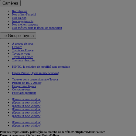
Carrières
Recrutement
Nos offres d'emploi
Nos valeurs
Nos engagements
Nos métiers supports
Nos métiers dans le réseau de concession
Le Groupe Toyota
A propos de nous
Histoire
Toyota en Europe
Toyota et vous
Toyota en France
Toujours plus loin
KINTO, la solution de mobilité sans contrainte
Espace Presse
(Opens in new window)
Trouvez votre concessionnaire Toyota
Prendre un RDV Atelier
Essayez une Toyota
Contactez-nous
Foire aux questions
(Opens in new window)
(Opens in new window)
(Opens in new window)
(Opens in new window)
(Opens in new window)
(Opens in new window)
(Opens in new window)
(Opens in new window)
Pour les trajets courts, privilégiez la marche ou le vélo #SeDéplacerMoinsPolluer
Pensez à covoiturer #SeDéplacerMoinsPolluer