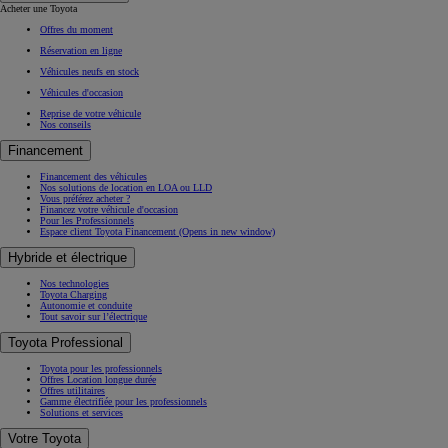
Acheter une Toyota
Offres du moment
Réservation en ligne
Véhicules neufs en stock
Véhicules d'occasion
Reprise de votre véhicule
Nos conseils
Financement
Financement des véhicules
Nos solutions de location en LOA ou LLD
Vous préférez acheter ?
Financez votre véhicule d'occasion
Pour les Professionnels
Espace client Toyota Financement
(Opens in new window)
Hybride et électrique
Nos technologies
Toyota Charging
Autonomie et conduite
Tout savoir sur l’électrique
Toyota Professional
Toyota pour les professionnels
Offres Location longue durée
Offres utilitaires
Gamme électrifiée pour les professionnels
Solutions et services
Votre Toyota