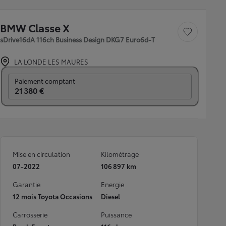
BMW Classe X
Sauvegarder le véh
sDrive16dA 116ch Business Design DKG7 Euro6d-T
LA LONDE LES MAURES
Prix mensuel
Paiement comptant
21 380 €
Mise en circulation
Kilométrage
07-2022
106 897 km
Garantie
Energie
12 mois Toyota Occasions
Diesel
Carrosserie
Puissance