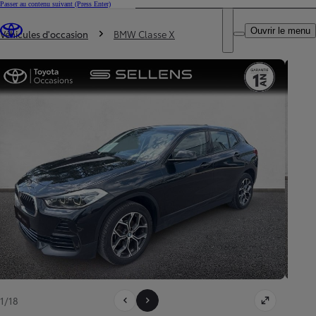
Passer au contenu suivant
(Press Enter)
DEALER NAME
Vous êtes ici
:
Ouvrir le menu
Trouvez un partenaire Toyota
Véhicules d'occasion
BMW Classe X
1/18