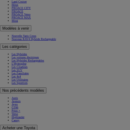
Land Cruiser
Hilux
PROACE CITY
PROACE
PROACE Verso
PROACE MAX
Mirai
Modèles à venir
Nouvelle Yaris Cross
Nouveau RAV4 Hybride Rechargeable
Les catégories
Les Hybrides
Les voitures électriques
Les Hybrides Rechargeables
L'Hydrogène
Les Citadines
Les SUV
Les Familiales
Les 4x4
Les Utilitaires
Les Sportives
Nos précédents modèles
Auris
Avensis
Aygo
GT86
Prius +
Verso
Highlander
Camry
Acheter une Toyota