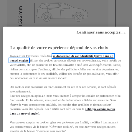
mm
1 526
Hauteur
Continuer sans accepter →
Longueur
4 360
mm
La qualité de votre expérience dépend de vos choix
Toyota et ses Partenaires listés dans
sa déclaration de confidentialité (ouvre dans un
nouvel onglet)
utilisent des cookies ou traceurs déposés sur votre ordinateur, votre mobile ou
votre tablette, afin de poursuivre les finalités suivantes : améliorer votre expérience utilisateur,
réaliser des statistiques d’audience, afficher des publicités ciblées sur les sites de partenaires,
mesurer la performance de ces publicités, utiliser des données de géolocalisation, vous offrir
Largeur
1 824
mm
des fonctionnalités relatives aux réseaux sociaux.
Des cookies sont nécessaires au fonctionnement du site et de nos services, et sont déposés
automatiquement.
Pour une navigation optimale, nous vous invitons à accepter les cookies de performance et/ou
fonctionnels. En les refusant, vous perdriez des informations affichées sur notre site. Sous
réserve de votre consentement préalable, des cookies tiers (publicité et réseaux sociaux)
Consommation mixte
pourraient alors être déposés. Les finalités sont décrites dans la
politique cookies (ouvre
dans un nouvel onglet)
.
Émissions CO2
132
g/km
Vous pouvez accepter les cookies, gérer vos préférences par finalité, modifier à tout moment
vos consentements via le bouton "Gérer mes cookies", ou continuer votre navigation sans
accepter via le bouton "Continuer sans accepter".