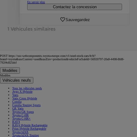
En savoir plus
Contactez la concession
Sauvegardez
1 Véhicules similaires
POST https://usc-webcomponents.toyota-europe.com/v1/used-stock-cars/fr/fr?
brand=toyota&uscContext=used&uscEnv=production&vehicleForSaleId=56920797-20a9-4498-8fd8-
792f4c825dcf
Modèles
Modèles
Véhicules neufs
Tous les véhicules neufs
Aygo X Hybride
Yaris
Yaris Cross Hybride
Corolla
Corolla Touring Sports
GR Yaris
Toyota GR Supra
Toyota C-HR
Toyota C-HR+
RAV4
RAV4 Hybride Rechargeable
Prius Hybride Rechargeable
Toyota bZ4X
Toyota bZ4X Touring