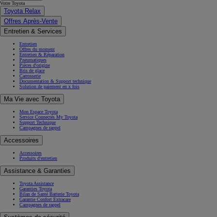
Votre Toyota
Toyota Relax
Offres Après-Vente
Entretien & Services
Entretien
Offres du moment
Entretien & Réparation
Pneumatiques
Pièces d'origine
Bris de glace
Carrosserie
Documentation & Support technique
Solution de paiement en x fois
Ma Vie avec Toyota
Mon Espace Toyota
Service Connectés My Toyota
Support Technique
Campagnes de rappel
Accessoires
Accessoires
Produits d'entretien
Assistance & Garanties
Toyota Assistance
Garanties Toyota
Bilan de Santé Batterie Toyota
Garantie Confort Extracare
Campagnes de rappel