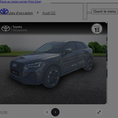
Passer au contenu suivant
(Press Enter)
DEALER NAME
Vous êtes ici
:
Ouvrir le menu
Trouvez un partenaire Toyota
Véhicules d'occasion
Audi Q2
1/20