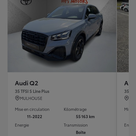
Audi Q2
Aud
35 TFSI S Line Plus
MULHOUSE
CH
Mise en circulation
Kilométrage
Mise e
11-2022
55 163 km
Energie
Transmission
Energ
Boîte