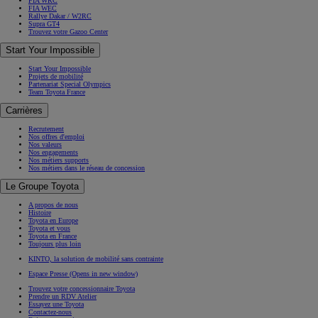
FIA WRC
FIA WEC
Rallye Dakar / W2RC
Supra GT4
Trouvez votre Gazoo Center
Start Your Impossible
Start Your Impossible
Projets de mobilité
Partenariat Special Olympics
Team Toyota France
Carrières
Recrutement
Nos offres d'emploi
Nos valeurs
Nos engagements
Nos métiers supports
Nos métiers dans le réseau de concession
Le Groupe Toyota
A propos de nous
Histoire
Toyota en Europe
Toyota et vous
Toyota en France
Toujours plus loin
KINTO, la solution de mobilité sans contrainte
Espace Presse
(Opens in new window)
Trouvez votre concessionnaire Toyota
Prendre un RDV Atelier
Essayez une Toyota
Contactez-nous