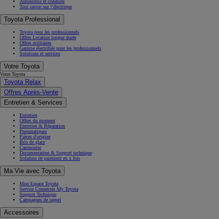
Autonomie et conduite
Tout savoir sur l’électrique
Toyota Professional
Toyota pour les professionnels
Offres Location longue durée
Offres utilitaires
Gamme électrifiée pour les professionnels
Solutions et services
Votre Toyota
Votre Toyota
Toyota Relax
Offres Après-Vente
Entretien & Services
Entretien
Offres du moment
Entretien & Réparation
Pneumatiques
Pièces d'origine
Bris de glace
Carrosserie
Documentation & Support technique
Solution de paiement en x fois
Ma Vie avec Toyota
Mon Espace Toyota
Service Connectés My Toyota
Support Technique
Campagnes de rappel
Accessoires