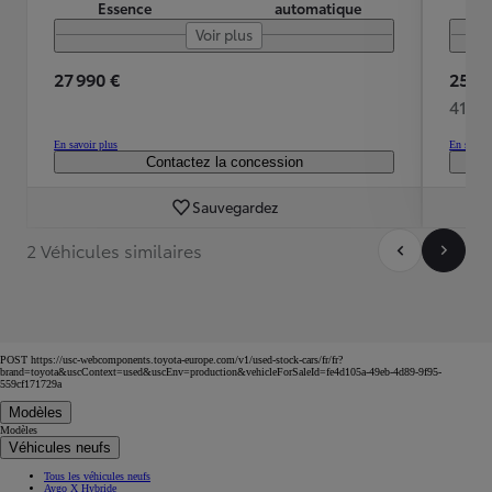
Essence
automatique
Voir plus
27 990 €
25 50
416 
En savoir plus
En savoir
Contactez la concession
Sauvegardez
2 Véhicules similaires
POST https://usc-webcomponents.toyota-europe.com/v1/used-stock-cars/fr/fr?
brand=toyota&uscContext=used&uscEnv=production&vehicleForSaleId=fe4d105a-49eb-4d89-9f95-
559cf171729a
Modèles
Modèles
Véhicules neufs
Tous les véhicules neufs
Aygo X Hybride