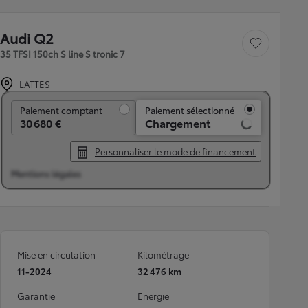
Audi Q2
Sauvegarder le véh
35 TFSI 150ch S line S tronic 7
LATTES
Paiement comptant
Paiement comptant
Paiement sélectionné
30 680 €
Chargement
Personnaliser le mode de financement
Mentions légales
Mise en circulation
Kilométrage
11-2024
32 476 km
Garantie
Energie