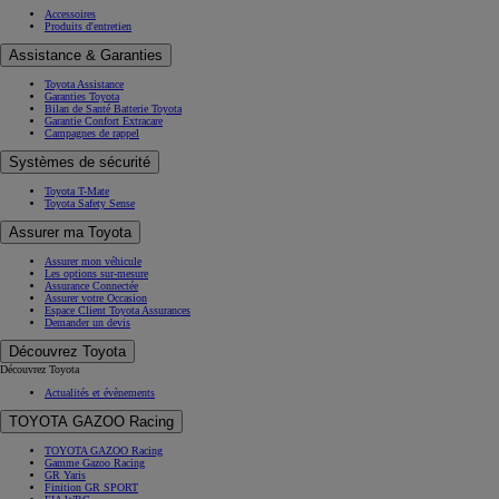
Accessoires
Produits d'entretien
Assistance & Garanties
Toyota Assistance
Garanties Toyota
Bilan de Santé Batterie Toyota
Garantie Confort Extracare
Campagnes de rappel
Systèmes de sécurité
Toyota T-Mate
Toyota Safety Sense
Assurer ma Toyota
Assurer mon véhicule
Les options sur-mesure
Assurance Connectée
Assurer votre Occasion
Espace Client Toyota Assurances
Demander un devis
Découvrez Toyota
Découvrez Toyota
Actualités et évènements
TOYOTA GAZOO Racing
TOYOTA GAZOO Racing
Gamme Gazoo Racing
GR Yaris
Finition GR SPORT