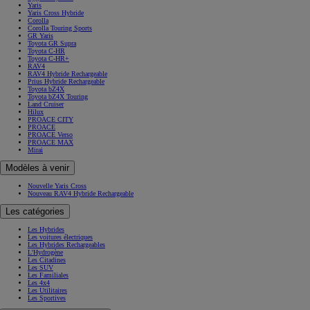
Yaris
Yaris Cross Hybride
Corolla
Corolla Touring Sports
GR Yaris
Toyota GR Supra
Toyota C-HR
Toyota C-HR+
RAV4
RAV4 Hybride Rechargeable
Prius Hybride Rechargeable
Toyota bZ4X
Toyota bZ4X Touring
Land Cruiser
Hilux
PROACE CITY
PROACE
PROACE Verso
PROACE MAX
Mirai
Modèles à venir
Nouvelle Yaris Cross
Nouveau RAV4 Hybride Rechargeable
Les catégories
Les Hybrides
Les voitures électriques
Les Hybrides Rechargeables
L'Hydrogène
Les Citadines
Les SUV
Les Familiales
Les 4x4
Les Utilitaires
Les Sportives