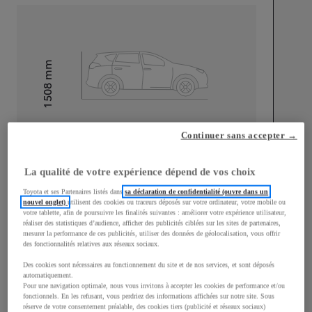
mm
1 508
Hauteur
Longueur
4 208
mm
Continuer sans accepter →
La qualité de votre expérience dépend de vos choix
Toyota et ses Partenaires listés dans
sa déclaration de confidentialité (ouvre dans un
nouvel onglet)
utilisent des cookies ou traceurs déposés sur votre ordinateur, votre mobile ou
votre tablette, afin de poursuivre les finalités suivantes : améliorer votre expérience utilisateur,
réaliser des statistiques d’audience, afficher des publicités ciblées sur les sites de partenaires,
Largeur
1 794
mm
mesurer la performance de ces publicités, utiliser des données de géolocalisation, vous offrir
des fonctionnalités relatives aux réseaux sociaux.
Des cookies sont nécessaires au fonctionnement du site et de nos services, et sont déposés
automatiquement.
Pour une navigation optimale, nous vous invitons à accepter les cookies de performance et/ou
Consommation mixte
fonctionnels. En les refusant, vous perdriez des informations affichées sur notre site. Sous
réserve de votre consentement préalable, des cookies tiers (publicité et réseaux sociaux)