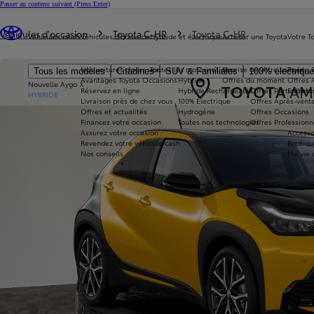
Passer au contenu suivant
(Press Enter)
Vous êtes ici
:
Véhicules d'occasion
Toyota C-HR
Toyota C-HR
Véhicules neufs
Véhicules d'occasion
Hybride et électrique
Acheter une Toyota
Votre T
Nos voitures d'occasion
Toutes les motorisations
Reprise de votre voiture
Toyota 
Tous les modèles
Citadines
SUV & Familiales
100% électriqu
Avantages Toyota Occasions
Hybride
Offres du moment
Offres 
Nouvelle Aygo X
Réservez en ligne
Hybride Rechargeable
Offres Particuliers
Entrete
HYBRIDE
Livraison près de chez vous
100% Électrique
Offres Après-vente
Offres et actualités
Hydrogène
Offres Occasions
Financez votre occasion
Toutes nos technologies
Offres Professionn
Assurez votre occasion
Accesso
Revendez votre véhicule cash
Boutiqu
Nos conseils
Ma vie 