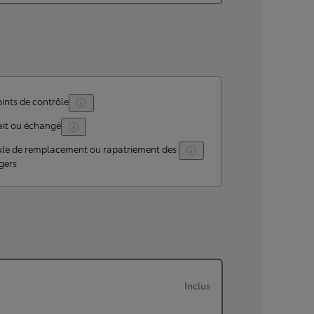
ints de contrôle
ait ou échangé
ule de remplacement ou rapatriement des
gers
Inclus