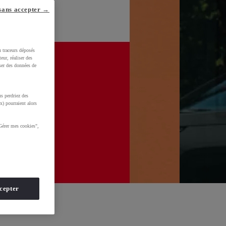
sans accepter →
u traceurs déposés
eur, réaliser des
iser des données de
s perdriez des
x) pourraient alors
Gérer mes cookies",
cepter