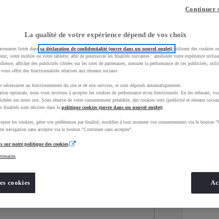
Continuer 
La qualité de votre expérience dépend de vos choix
rtenaires listés dans
sa déclaration de confidentialité (ouvre dans un nouvel onglet)
utilisent des cookies o
teur, votre mobile ou votre tablette, afin de poursuivre les finalités suivantes : améliorer votre expérience utilisat
udience, afficher des publicités ciblées sur les sites de partenaires, mesurer la performance de ces publicités, util
 vous offrir des fonctionnalités relatives aux réseaux sociaux.
t nécessaires au fonctionnement du site et de nos services, et sont déposés automatiquement.
tion optimale, nous vous invitons à accepter les cookies de performance et/ou fonctionnels. En les refusant, vou
ichées sur notre site. Sous réserve de votre consentement préalable, des cookies tiers (publicité et réseaux sociau
s finalités sont décrites dans la
politique cookies (ouvre dans un nouvel onglet)
.
epter les cookies, gérer vos préférences par finalité, modifier à tout moment vos consentements via le bouton "
Services
Concession
re navigation sans accepter via le bouton "Continuer sans accepter".
s sur notre politique des cookies
rtenaires
Energie
oyota Occasions
Hybride
es cookies
Ac