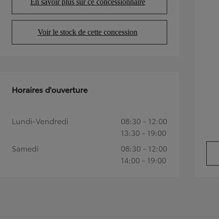
En savoir plus sur ce concessionnaire
(Opens in new tab)
Voir le stock de cette concession
(Opens in new tab)
Horaires d'ouverture
TOYOTA C-HR
Lundi-Vendredi
08:30 - 12:00
HYBRIDE OU HYBRIDE RECHARGEABLE
13:30 - 19:00
Disponible rapidement
Samedi
08:30 - 12:00
14:00 - 19:00