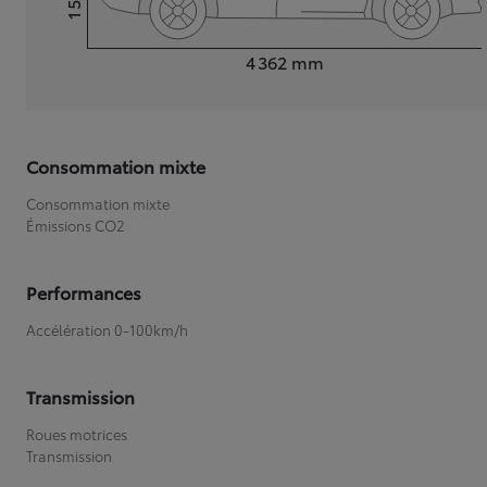
Hauteur
Longueur
4 362
mm
Consommation mixte
Consommation mixte
Émissions CO2
Performances
Accélération 0-100km/h
Transmission
Roues motrices
Transmission