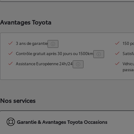
À partir de 19 700 €
Nouvelle Yaris Cross
Avantages Toyota
HYBRIDE
Disponible prochainement
3 ans de garantie
150 po
Contrôle gratuit après 30 jours ou 1500km
Satisf
Assistance Européenne 24h/24
Véhic
passa
Nos services
Garantie & Avantages Toyota Occasions