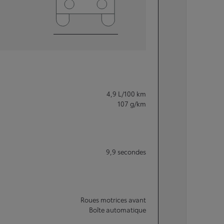
4,9
L/100 km
107
g/km
9,9
secondes
Roues motrices avant
Boîte automatique