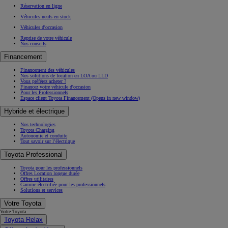
Réservation en ligne
Véhicules neufs en stock
Véhicules d'occasion
Reprise de votre véhicule
Nos conseils
Financement
Financement des véhicules
Nos solutions de location en LOA ou LLD
Vous préférez acheter ?
Financez votre véhicule d'occasion
Pour les Professionnels
Espace client Toyota Financement
(Opens in new window)
Hybride et électrique
Nos technologies
Toyota Charging
Autonomie et conduite
Tout savoir sur l’électrique
Toyota Professional
Toyota pour les professionnels
Offres Location longue durée
Offres utilitaires
Gamme électrifiée pour les professionnels
Solutions et services
Votre Toyota
Votre Toyota
Toyota Relax