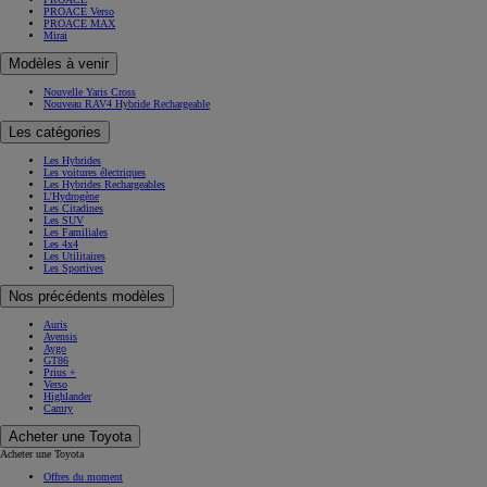
PROACE Verso
PROACE MAX
Mirai
Modèles à venir
Nouvelle Yaris Cross
Nouveau RAV4 Hybride Rechargeable
Les catégories
Les Hybrides
Les voitures électriques
Les Hybrides Rechargeables
L'Hydrogène
Les Citadines
Les SUV
Les Familiales
Les 4x4
Les Utilitaires
Les Sportives
Nos précédents modèles
Auris
Avensis
Aygo
GT86
Prius +
Verso
Highlander
Camry
Acheter une Toyota
Acheter une Toyota
Offres du moment