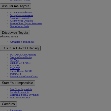
Assurer ma Toyota
Assurer mon véhicule
Les options sur-mesure
Assurance Connectée
Assurer votre Occasion
Espace Client Toyota Assurances
Demander un devis
Découvrez Toyota
Découvrez Toyota
Actualités et évènements
TOYOTA GAZOO Racing
TOYOTA GAZOO Racing
Gamme Gazoo Racing
GR Yaris
Finition GR SPORT
FIA WRC
FIA WEC
Rallye Dakar / W2RC
Supra GT4
Trouvez votre Gazoo Center
Start Your Impossible
Start Your Impossible
Projets de mobilité
Partenariat Special Olympics
Team Toyota France
Carrières
Recrutement