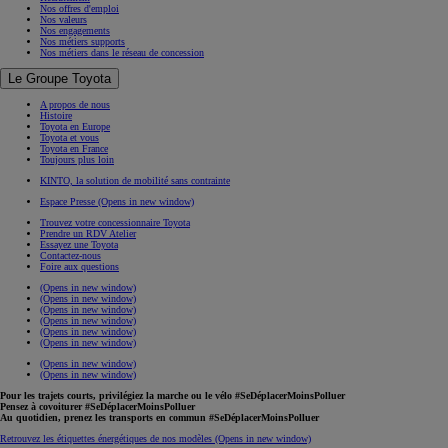
Nos offres d'emploi
Nos valeurs
Nos engagements
Nos métiers supports
Nos métiers dans le réseau de concession
Le Groupe Toyota
A propos de nous
Histoire
Toyota en Europe
Toyota et vous
Toyota en France
Toujours plus loin
KINTO, la solution de mobilité sans contrainte
Espace Presse
(Opens in new window)
Trouvez votre concessionnaire Toyota
Prendre un RDV Atelier
Essayez une Toyota
Contactez-nous
Foire aux questions
(Opens in new window)
(Opens in new window)
(Opens in new window)
(Opens in new window)
(Opens in new window)
(Opens in new window)
(Opens in new window)
(Opens in new window)
Pour les trajets courts, privilégiez la marche ou le vélo #SeDéplacerMoinsPolluer
Pensez à covoiturer #SeDéplacerMoinsPolluer
Au quotidien, prenez les transports en commun #SeDéplacerMoinsPolluer
Retrouvez les étiquettes énergétiques de nos modèles
(Opens in new window)