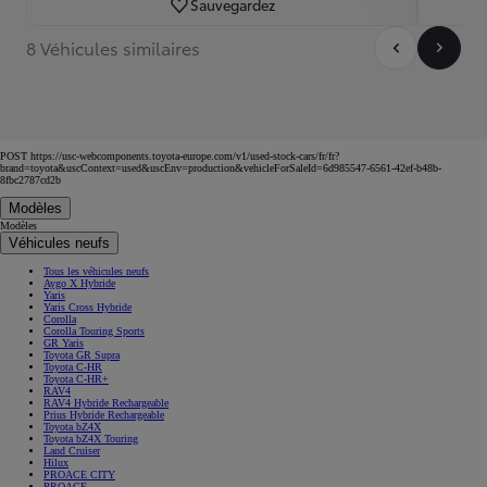
Sauvegardez
8 Véhicules similaires
POST https://usc-webcomponents.toyota-europe.com/v1/used-stock-cars/fr/fr?
brand=toyota&uscContext=used&uscEnv=production&vehicleForSaleId=6d985547-6561-42ef-b48b-
8fbc2787cd2b
Modèles
Modèles
Véhicules neufs
Tous les véhicules neufs
Aygo X Hybride
Yaris
Yaris Cross Hybride
Corolla
Corolla Touring Sports
GR Yaris
Toyota GR Supra
Toyota C-HR
Toyota C-HR+
RAV4
RAV4 Hybride Rechargeable
Prius Hybride Rechargeable
Toyota bZ4X
Toyota bZ4X Touring
Land Cruiser
Hilux
PROACE CITY
PROACE