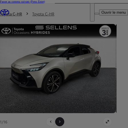
Passer au contenu suivant
(Press Enter)
DEALER NAME
Vous êtes ici
:
Ouvrir le menu
Trouvez un partenaire Toyota
Toyota C-HR
Toyota C-HR
1/16