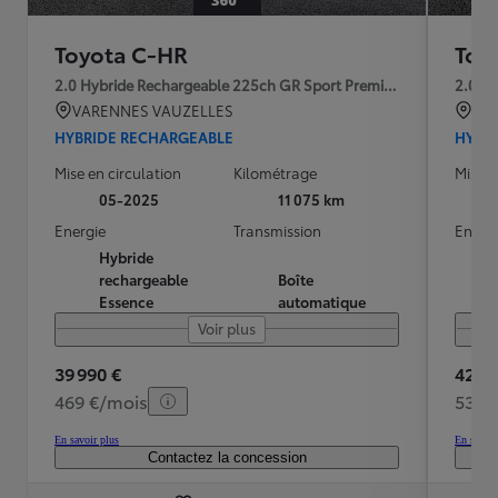
Toyota C-HR
Toy
2.0 Hybride Rechargeable 225ch GR Sport Premiere MY25
2.0 H
VARENNES VAUZELLES
Par
HYBRIDE RECHARGEABLE
HYBR
Mise en circulation
Kilométrage
Mise e
05-2025
11 075 km
Energie
Transmission
Energ
Hybride
rechargeable
Boîte
Essence
automatique
Voir plus
39 990 €
42 99
469 €/mois
539 
En savoir plus
En savoir
Contactez la concession