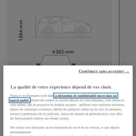
mm
1 564
Hauteur
Longueur
4 362
mm
Continuer sans accepter →
La qualité de votre expérience dépend de vos choix
Largeur
1 832
mm
Toyota et ses Partenaires listés dans
sa déclaration de confidentialité (ouvre dans un
nouvel onglet)
utilisent des cookies ou traceurs déposés sur votre ordinateur, votre mobile ou
votre tablette, afin de poursuivre les finalités suivantes : améliorer votre expérience utilisateur,
réaliser des statistiques d’audience, afficher des publicités ciblées sur les sites de partenaires,
mesurer la performance de ces publicités, utiliser des données de géolocalisation, vous offrir
des fonctionnalités relatives aux réseaux sociaux.
Consommation mixte
Des cookies sont nécessaires au fonctionnement du site et de nos services, et sont déposés
automatiquement.
Consommation mixte
2,1
L/100 km