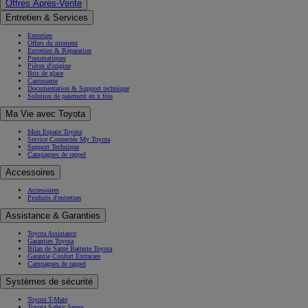
Offres Après-Vente
Entretien & Services
Entretien
Offres du moment
Entretien & Réparation
Pneumatiques
Pièces d'origine
Bris de glace
Carrosserie
Documentation & Support technique
Solution de paiement en x fois
Ma Vie avec Toyota
Mon Espace Toyota
Service Connectés My Toyota
Support Technique
Campagnes de rappel
Accessoires
Accessoires
Produits d'entretien
Assistance & Garanties
Toyota Assistance
Garanties Toyota
Bilan de Santé Batterie Toyota
Garantie Confort Extracare
Campagnes de rappel
Systèmes de sécurité
Toyota T-Mate
Toyota Safety Sense