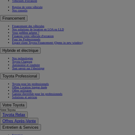
Véhicules d'occasion
Reprise de votre véhicule
Nos conseils
Financement
Financement des véhicules
Nos solutions de location en LOA ou LLD
Vous préférez acheter ?
Financez votre véhicule d'occasion
Pour les Professionnels
Espace client Toyota Financement
(Opens in new window)
Hybride et électrique
Nos technologies
Toyota Charging
Autonomie et conduite
Tout savoir sur l’électrique
Toyota Professional
Toyota pour les professionnels
Offres Location longue durée
Offres utilitaires
Gamme électrifiée pour les professionnels
Solutions et services
Votre Toyota
Votre Toyota
Toyota Relax
Offres Après-Vente
Entretien & Services