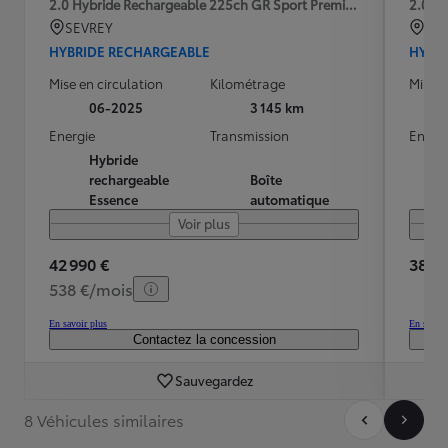
2.0 Hybride Rechargeable 225ch GR Sport Premiere MY25
2.0 H
SEVREY
BRE
HYBRIDE RECHARGEABLE
HYBR
Mise en circulation
Kilométrage
Mise e
06-2025
3 145 km
Energie
Transmission
Energ
Hybride
rechargeable
Boîte
Essence
automatique
Voir plus
42 990 €
38 99
538 €/mois
En savoir plus
En savoir
Contactez la concession
Sauvegardez
8 Véhicules similaires