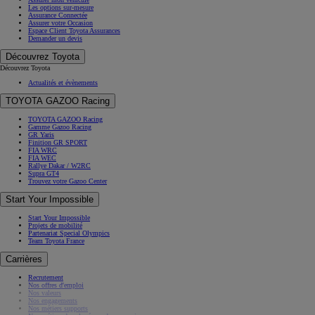
Les options sur-mesure
Assurance Connectée
Assurer votre Occasion
Espace Client Toyota Assurances
Demander un devis
Découvrez Toyota
Découvrez Toyota
Actualités et évènements
TOYOTA GAZOO Racing
TOYOTA GAZOO Racing
Gamme Gazoo Racing
GR Yaris
Finition GR SPORT
FIA WRC
FIA WEC
Rallye Dakar / W2RC
Supra GT4
Trouvez votre Gazoo Center
Start Your Impossible
Start Your Impossible
Projets de mobilité
Partenariat Special Olympics
Team Toyota France
Carrières
Recrutement
Nos offres d'emploi
Nos valeurs
Nos engagements
Nos métiers supports