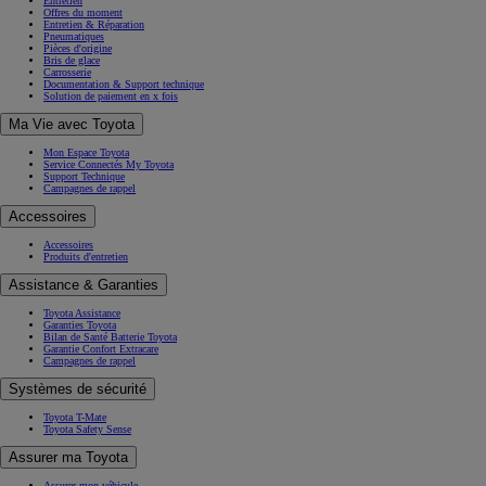
Entretien
Offres du moment
Entretien & Réparation
Pneumatiques
Pièces d'origine
Bris de glace
Carrosserie
Documentation & Support technique
Solution de paiement en x fois
Ma Vie avec Toyota
Mon Espace Toyota
Service Connectés My Toyota
Support Technique
Campagnes de rappel
Accessoires
Accessoires
Produits d'entretien
Assistance & Garanties
Toyota Assistance
Garanties Toyota
Bilan de Santé Batterie Toyota
Garantie Confort Extracare
Campagnes de rappel
Systèmes de sécurité
Toyota T-Mate
Toyota Safety Sense
Assurer ma Toyota
Assurer mon véhicule