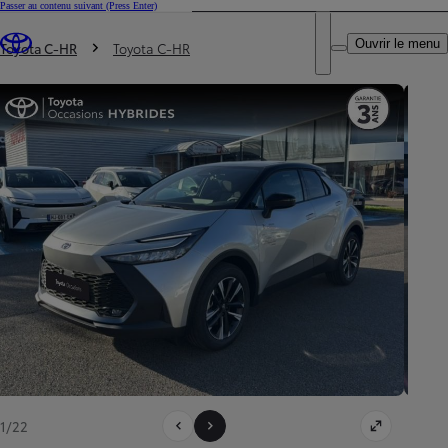
Passer au contenu suivant
(Press Enter)
DEALER NAME
Vous êtes ici
:
Ouvrir le menu
Trouvez un partenaire Toyota
Toyota C-HR
Toyota C-HR
1/22