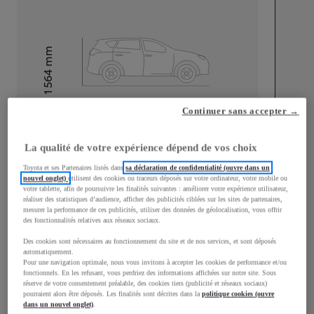
mm
1 564
Hauteur
Continuer sans accepter →
Longueur
4 362
mm
La qualité de votre expérience dépend de vos choix
Toyota et ses Partenaires listés dans
sa déclaration de confidentialité (ouvre dans un
nouvel onglet)
utilisent des cookies ou traceurs déposés sur votre ordinateur, votre mobile ou
votre tablette, afin de poursuivre les finalités suivantes : améliorer votre expérience utilisateur,
réaliser des statistiques d’audience, afficher des publicités ciblées sur les sites de partenaires,
mesurer la performance de ces publicités, utiliser des données de géolocalisation, vous offrir
Largeur
1 832
mm
des fonctionnalités relatives aux réseaux sociaux.
Des cookies sont nécessaires au fonctionnement du site et de nos services, et sont déposés
automatiquement.
Pour une navigation optimale, nous vous invitons à accepter les cookies de performance et/ou
fonctionnels. En les refusant, vous perdriez des informations affichées sur notre site. Sous
Consommation mixte
réserve de votre consentement préalable, des cookies tiers (publicité et réseaux sociaux)
pourraient alors être déposés. Les finalités sont décrites dans la
politique cookies (ouvre
dans un nouvel onglet)
.
Consommation mixte
2,2
L/100 km