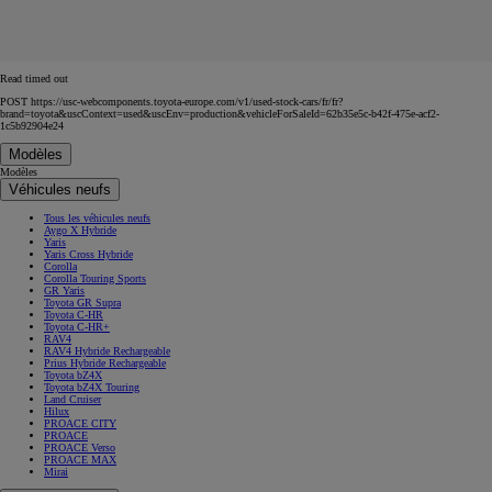
Read timed out
POST https://usc-webcomponents.toyota-europe.com/v1/used-stock-cars/fr/fr?
brand=toyota&uscContext=used&uscEnv=production&vehicleForSaleId=62b35e5c-b42f-475e-acf2-
1c5b92904e24
Modèles
Modèles
Véhicules neufs
Tous les véhicules neufs
Aygo X Hybride
Yaris
Yaris Cross Hybride
Corolla
Corolla Touring Sports
GR Yaris
Toyota GR Supra
Toyota C-HR
Toyota C-HR+
RAV4
RAV4 Hybride Rechargeable
Prius Hybride Rechargeable
Toyota bZ4X
Toyota bZ4X Touring
Land Cruiser
Hilux
PROACE CITY
PROACE
PROACE Verso
PROACE MAX
Mirai