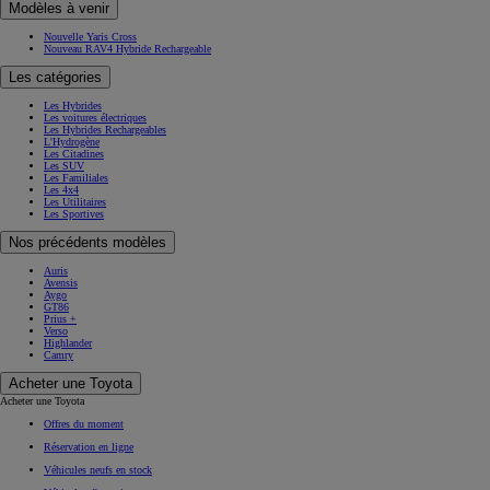
Modèles à venir
Nouvelle Yaris Cross
Nouveau RAV4 Hybride Rechargeable
Les catégories
Les Hybrides
Les voitures électriques
Les Hybrides Rechargeables
L'Hydrogène
Les Citadines
Les SUV
Les Familiales
Les 4x4
Les Utilitaires
Les Sportives
Nos précédents modèles
Auris
Avensis
Aygo
GT86
Prius +
Verso
Highlander
Camry
Acheter une Toyota
Acheter une Toyota
Offres du moment
Réservation en ligne
Véhicules neufs en stock