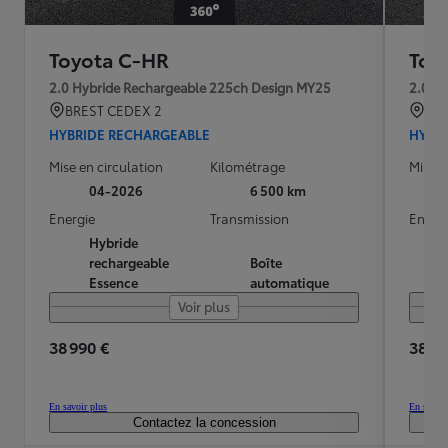
Toyota C-HR
Toy
2.0 Hybride Rechargeable 225ch Design MY25
2.0 H
BREST CEDEX 2
BRE
HYBRIDE RECHARGEABLE
HYBR
Mise en circulation
Kilométrage
Mise e
04-2026
6 500 km
Energie
Transmission
Energ
Hybride
rechargeable
Boîte
Essence
automatique
Voir plus
38 990 €
38 49
En savoir plus
En savoir
Contactez la concession