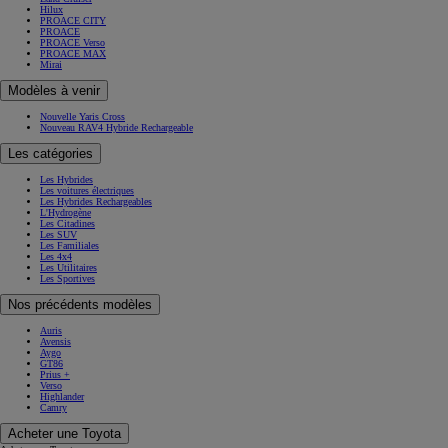
Hilux
PROACE CITY
PROACE
PROACE Verso
PROACE MAX
Mirai
Modèles à venir
Nouvelle Yaris Cross
Nouveau RAV4 Hybride Rechargeable
Les catégories
Les Hybrides
Les voitures électriques
Les Hybrides Rechargeables
L'Hydrogène
Les Citadines
Les SUV
Les Familiales
Les 4x4
Les Utilitaires
Les Sportives
Nos précédents modèles
Auris
Avensis
Aygo
GT86
Prius +
Verso
Highlander
Camry
Acheter une Toyota