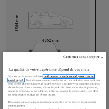
mm
1 564
Hauteur
Longueur
4 362
mm
Continuer sans accepter →
La qualité de votre expérience dépend de vos choix
Largeur
1 832
mm
Toyota et ses Partenaires listés dans
sa déclaration de confidentialité (ouvre dans un
nouvel onglet)
utilisent des cookies ou traceurs déposés sur votre ordinateur, votre mobile ou
votre tablette, afin de poursuivre les finalités suivantes : améliorer votre expérience utilisateur,
réaliser des statistiques d’audience, afficher des publicités ciblées sur les sites de partenaires,
mesurer la performance de ces publicités, utiliser des données de géolocalisation, vous offrir
des fonctionnalités relatives aux réseaux sociaux.
Consommation mixte
Des cookies sont nécessaires au fonctionnement du site et de nos services, et sont déposés
automatiquement.
Consommation mixte
2,2
L/100 km