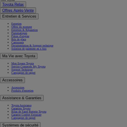
Toyota Relax
Offres Après-Vente
Entretien & Services
Entretien
Offres du moment
Entretien & Réparation
Pneumatiques
Pièces d'origine
Bris de glace
Carrosserie
Documentation & Support technique
Solution de paiement en x fois
Ma Vie avec Toyota
Mon Espace Toyota
Service Connectés My Toyota
Support Technique
Campagnes de rappel
Accessoires
Accessoires
Produits d'entretien
Assistance & Garanties
Toyota Assistance
Garanties Toyota
Bilan de Santé Batterie Toyota
Garantie Confort Extracare
Campagnes de rappel
Systèmes de sécurité