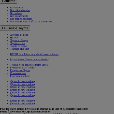
Carrières
Recrutement
Nos offres d'emploi
Nos valeurs
Nos engagements
Nos métiers supports
Nos métiers dans le réseau de concession
Le Groupe Toyota
A propos de nous
Histoire
Toyota en Europe
Toyota et vous
Toyota en France
Toujours plus loin
KINTO, la solution de mobilité sans contrainte
Espace Presse
(Opens in new window)
Trouvez votre concessionnaire Toyota
Prendre un RDV Atelier
Essayez une Toyota
Contactez-nous
Foire aux questions
(Opens in new window)
(Opens in new window)
(Opens in new window)
(Opens in new window)
(Opens in new window)
(Opens in new window)
(Opens in new window)
(Opens in new window)
Pour les trajets courts, privilégiez la marche ou le vélo #SeDéplacerMoinsPolluer
Pensez à covoiturer #SeDéplacerMoinsPolluer