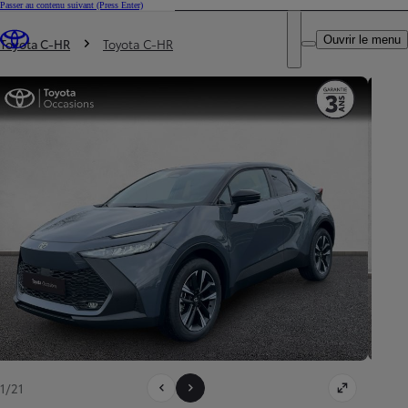
Passer au contenu suivant
(Press Enter)
DEALER NAME
Vous êtes ici
:
Ouvrir le menu
Trouvez un partenaire Toyota
Toyota C-HR
Toyota C-HR
1/21