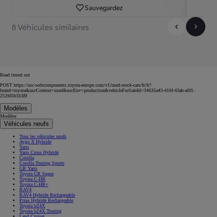
Sauvegardez
8 Véhicules similaires
Read timed out
POST https://usc-webcomponents.toyota-europe.com/v1/used-stock-cars/fr/fr?
brand=toyota&uscContext=used&uscEnv=production&vehicleForSaleId=34635a43-416f-43ab-a0f1-
252fd5b1b38f
Modèles
Modèles
Véhicules neufs
Tous les véhicules neufs
Aygo X Hybride
Yaris
Yaris Cross Hybride
Corolla
Corolla Touring Sports
GR Yaris
Toyota GR Supra
Toyota C-HR
Toyota C-HR+
RAV4
RAV4 Hybride Rechargeable
Prius Hybride Rechargeable
Toyota bZ4X
Toyota bZ4X Touring
Land Cruiser