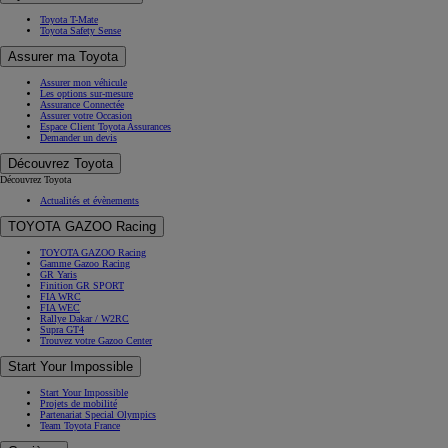
Toyota T-Mate
Toyota Safety Sense
Assurer ma Toyota
Assurer mon véhicule
Les options sur-mesure
Assurance Connectée
Assurer votre Occasion
Espace Client Toyota Assurances
Demander un devis
Découvrez Toyota
Découvrez Toyota
Actualités et évènements
TOYOTA GAZOO Racing
TOYOTA GAZOO Racing
Gamme Gazoo Racing
GR Yaris
Finition GR SPORT
FIA WRC
FIA WEC
Rallye Dakar / W2RC
Supra GT4
Trouvez votre Gazoo Center
Start Your Impossible
Start Your Impossible
Projets de mobilité
Partenariat Special Olympics
Team Toyota France