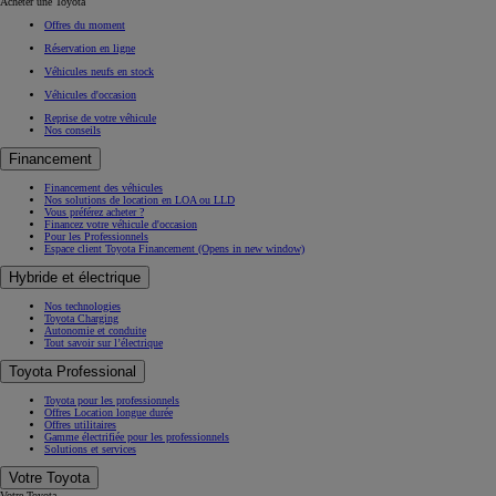
Acheter une Toyota
Offres du moment
Réservation en ligne
Véhicules neufs en stock
Véhicules d'occasion
Reprise de votre véhicule
Nos conseils
Financement
Financement des véhicules
Nos solutions de location en LOA ou LLD
Vous préférez acheter ?
Financez votre véhicule d'occasion
Pour les Professionnels
Espace client Toyota Financement
(Opens in new window)
Hybride et électrique
Nos technologies
Toyota Charging
Autonomie et conduite
Tout savoir sur l’électrique
Toyota Professional
Toyota pour les professionnels
Offres Location longue durée
Offres utilitaires
Gamme électrifiée pour les professionnels
Solutions et services
Votre Toyota
Votre Toyota