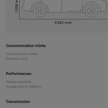
1 558
Hauteur
Longueur
4 362
mm
Consommation mixte
Consommation mixte
Émissions CO2
Performances
Vitesse maximale
Accélération 0-100km/h
Transmission