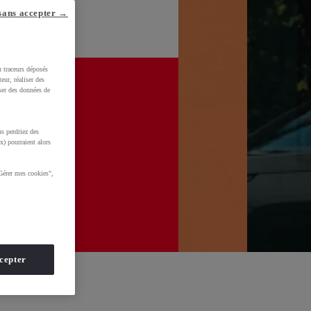
sans accepter →
u traceurs déposés
eur, réaliser des
iser des données de
s perdriez des
x) pourraient alors
Gérer mes cookies",
cepter