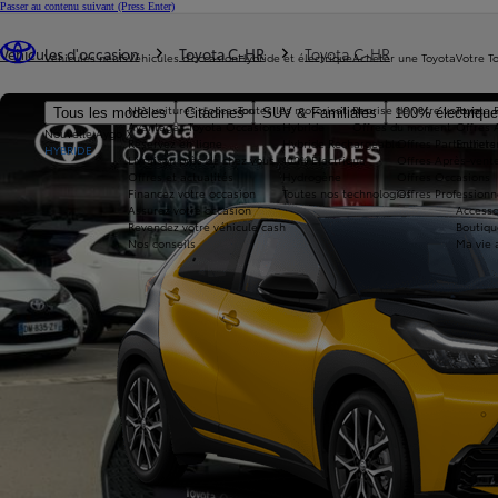
Passer au contenu suivant
(Press Enter)
Vous êtes ici
:
Véhicules d'occasion
Toyota C-HR
Toyota C-HR
Véhicules neufs
Véhicules d'occasion
Hybride et électrique
Acheter une Toyota
Votre T
Nos voitures d'occasion
Toutes les motorisations
Reprise de votre voiture
Toyota 
Tous les modèles
Citadines
SUV & Familiales
100% électriqu
Avantages Toyota Occasions
Hybride
Offres du moment
Offres 
Nouvelle Aygo X
Réservez en ligne
Hybride Rechargeable
Offres Particuliers
Entrete
HYBRIDE
Livraison près de chez vous
100% Électrique
Offres Après-vente
Offres et actualités
Hydrogène
Offres Occasions
Financez votre occasion
Toutes nos technologies
Offres Professionn
Assurez votre occasion
Accesso
Revendez votre véhicule cash
Boutiqu
Nos conseils
Ma vie 