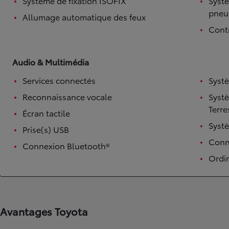
Système de fixation ISOFIX
Systè
pneu
Allumage automatique des feux
Contr
Audio & Multimédia
Services connectés
Syst
Reconnaissance vocale
Syst
Terre
Écran tactile
Syst
TOYOTA C-HR
Prise(s) USB
HYBRIDE OU HYBRIDE RECHARGEABLE
Disponible rapidement
Conne
Connexion Bluetooth®
Ordi
Avantages Toyota