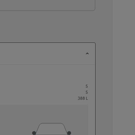
5
5
388
L