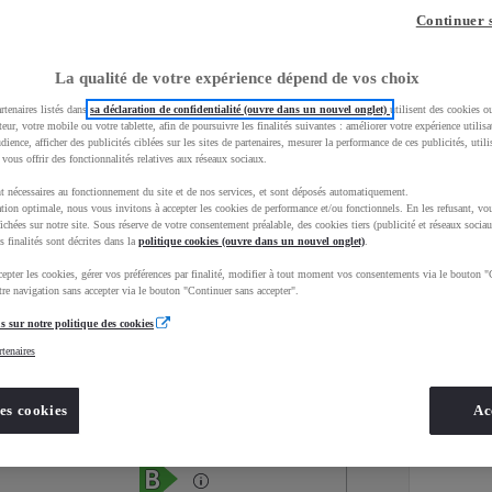
Continuer 
La qualité de votre expérience dépend de vos choix
rtenaires listés dans
sa déclaration de confidentialité (ouvre dans un nouvel onglet)
utilisent des cookies o
teur, votre mobile ou votre tablette, afin de poursuivre les finalités suivantes : améliorer votre expérience utilisat
udience, afficher des publicités ciblées sur les sites de partenaires, mesurer la performance de ces publicités, util
 vous offrir des fonctionnalités relatives aux réseaux sociaux.
t nécessaires au fonctionnement du site et de nos services, et sont déposés automatiquement.
tion optimale, nous vous invitons à accepter les cookies de performance et/ou fonctionnels. En les refusant, vou
ichées sur notre site. Sous réserve de votre consentement préalable, des cookies tiers (publicité et réseaux sociau
s finalités sont décrites dans la
politique cookies (ouvre dans un nouvel onglet)
.
epter les cookies, gérer vos préférences par finalité, modifier à tout moment vos consentements via le bouton "
Services
Concession
re navigation sans accepter via le bouton "Continuer sans accepter".
s sur notre politique des cookies
rtenaires
Energie
oyota Occasions
Hybride Essence
es cookies
Ac
Étiquette énergétique