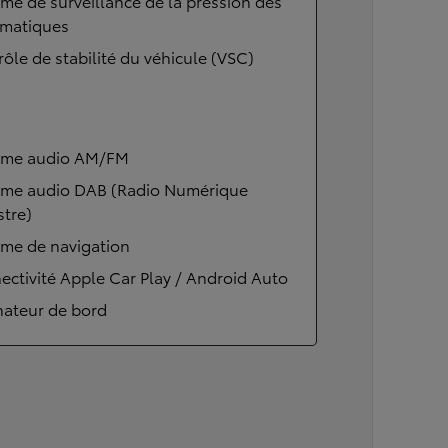
me de surveillance de la pression des
matiques
ôle de stabilité du véhicule (VSC)
ème audio AM/FM
ème audio DAB (Radio Numérique
stre)
ème de navigation
ctivité Apple Car Play / Android Auto
nateur de bord