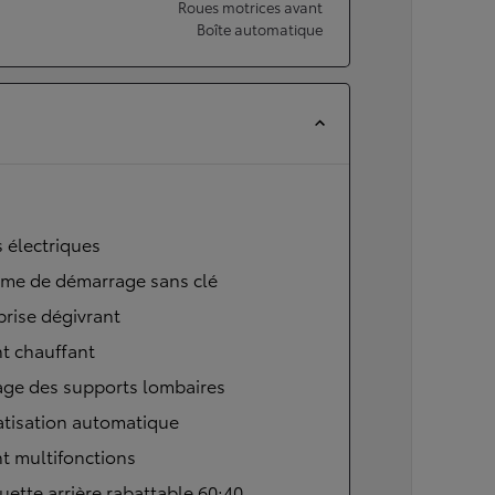
Roues motrices avant
Boîte automatique
s électriques
ème de démarrage sans clé
brise dégivrant
t chauffant
age des supports lombaires
atisation automatique
t multifonctions
ette arrière rabattable 60:40