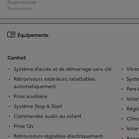
Roues motrices
Transmission
À partir de 19 700 €
Nouvelle Yaris Cross
HYBRIDE
Disponible prochainement
Équipements
Confort
Système d'accès et de démarrage sans clé
Vitre
Rétroviseurs extérieurs rabattables
Syst
automatiquement
Pare 
Prise auxiliaire
Volan
Système Stop & Start
Régl
Commandes audio au volant
Clim
Prise 12v
Volan
Rétroviseurs réglables électriquement
Banqu