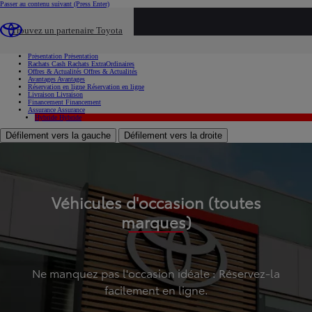
Passer au contenu suivant
(Press Enter)
...
Trouvez un partenaire Toyota
Voiture d'occasion
Présentation
Présentation
Rachats Cash
Rachats ExtraOrdinaires
Offres & Actualités
Offres & Actualités
Avantages
Avantages
Réservation en ligne
Réservation en ligne
Livraison
Livraison
Financement
Financement
Assurance
Assurance
Hybride
Hybride
Défilement vers la gauche
Défilement vers la droite
Véhicules d'occasion (toutes
marques)
Ne manquez pas l'occasion idéale : Réservez-la
facilement en ligne.