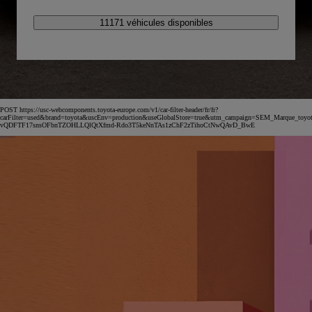
11171 véhicules disponibles
POST https://usc-webcomponents.toyota-europe.com/v1/car-filter-header/fr/fr?
carFilter=used&brand=toyota&uscEnv=production&useGlobalStore=true&utm_campaign=SEM_Marqu
vQDFTF17snsOFbnTZOHLLQlQtXfmd-Rdo3T5keNnTAs1zChF2zTihoCtNwQAvD_BwE