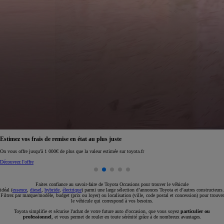
Réservez en ligne votre occasion pour 1€ seulement
Réservez en ligne
Faites confiance au savoir-faire de Toyota Occasions pour trouver le véhicule
idéal (
essence
,
diesel
,
hybride
,
électrique
) parmi une large sélection d’annonces Toyota et d’autres constructeurs.
Filtrez par marque/modèle, budget (prix ou loyer) ou localisation (ville, code postal et concession) pour trouver
le véhicule qui correspond à vos besoins.
Toyota simplifie et sécurise l'achat de votre future auto d'occasion, que vous soyez
particulier ou
professionnel
, et vous permet de rouler en toute sérénité grâce à de nombreux avantages.