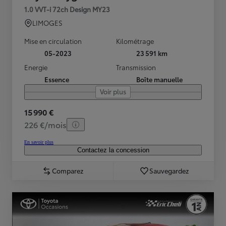
1.0 VVT-i 72ch Design MY23
LIMOGES
Mise en circulation
Kilométrage
05-2023
23 591 km
Energie
Transmission
Essence
Boîte manuelle
Voir plus
15 990 €
226 €/mois
En savoir plus
Contactez la concession
Comparez
Sauvegardez