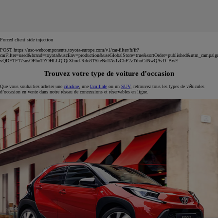
Forced client side injection
POST https://usc-webcomponents.toyota-europe.com/v1/car-filter/fr/fr?
carFilter=used&brand=toyota&uscEnv=production&useGlobalStore=true&sortOrder=published&utm
vQDFTF17snsOFbnTZOHLLQlQtXfmd-Rdo3T5keNnTAs1zChF2zTihoCtNwQAvD_BwE
Trouvez votre type de voiture d’occasion
Que vous souhaitiez acheter une
citadine
, une
familiale
ou un
SUV
, retrouvez tous les types de véhicules
d’occasion en vente dans notre réseau de concessions et réservables en ligne.