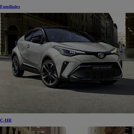
Familiales
C-HR