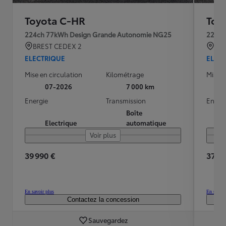
Toyota C-HR
Toy
224ch 77kWh Design Grande Autonomie NG25
224ch
BREST CEDEX 2
QU
ELECTRIQUE
ELEC
Mise en circulation
Kilométrage
Mise e
07-2026
7 000 km
Energie
Transmission
Energ
Boîte
Electrique
automatique
Voir plus
39 990 €
37 49
En savoir plus
En savoir
Contactez la concession
Sauvegardez