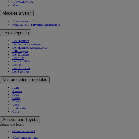
PROACE MAX
Mirai
Modèles à venir
Nouvelle Yaris Cross
Nouveau RAV4 Hybride Rechargeable
Les catégories
Les Hybrides
Les voitures électriques
Les Hybrides Rechargeables
L'Hydrogène
Les Citadines
Les SUV
Les Familiales
Les 4x4
Les Utilitaires
Les Sportives
Nos précédents modèles
Auris
Avensis
Aygo
GT86
Prius +
Verso
Highlander
Camry
Acheter une Toyota
Acheter une Toyota
Offres du moment
Réservation en ligne