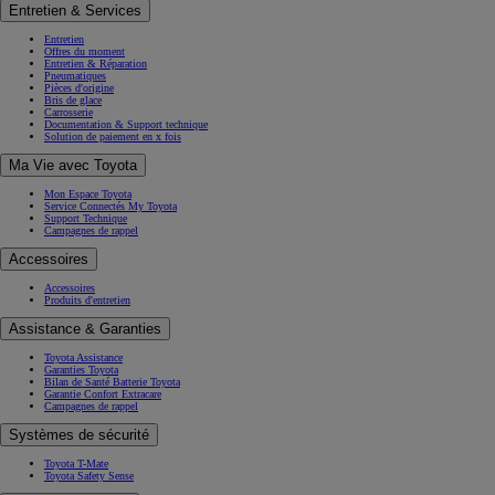
Entretien & Services
Entretien
Offres du moment
Entretien & Réparation
Pneumatiques
Pièces d'origine
Bris de glace
Carrosserie
Documentation & Support technique
Solution de paiement en x fois
Ma Vie avec Toyota
Mon Espace Toyota
Service Connectés My Toyota
Support Technique
Campagnes de rappel
Accessoires
Accessoires
Produits d'entretien
Assistance & Garanties
Toyota Assistance
Garanties Toyota
Bilan de Santé Batterie Toyota
Garantie Confort Extracare
Campagnes de rappel
Systèmes de sécurité
Toyota T-Mate
Toyota Safety Sense