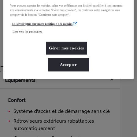
Performances
Vous pouvez accepter les cookies, gérer vos préférences par finalité, modifier à tout moment
vos consentements via le bouton "Gérer mes cookies", ou continuer votre navigation sans
Vitesse maximale
160
km/h
accepter via le bouton "Continuer sans accepter".
Accélération 0-100km/h
7,3
secondes
En savoir plus sur notre politique des cookies
Lien vers les partenaires
Transmission
Gérer mes cookies
Roues motrices
Roues motrices avant
Transmission
Boîte automatique
Accepter
Équipements
Confort
Système d'accès et de démarrage sans clé
Rétroviseurs extérieurs rabattables
automatiquement