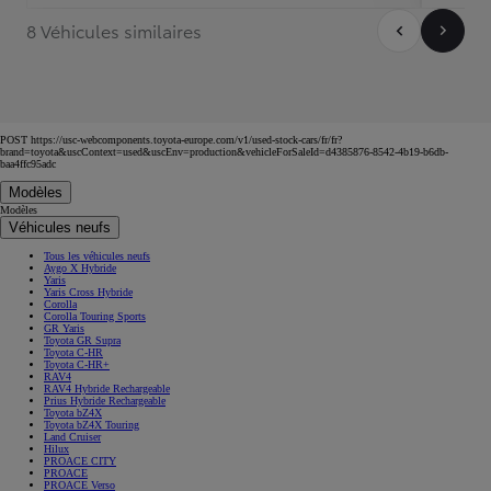
8 Véhicules similaires
POST https://usc-webcomponents.toyota-europe.com/v1/used-stock-cars/fr/fr?
brand=toyota&uscContext=used&uscEnv=production&vehicleForSaleId=d4385876-8542-4b19-b6db-
baa4ffc95adc
Modèles
Modèles
Véhicules neufs
Tous les véhicules neufs
Aygo X Hybride
Yaris
Yaris Cross Hybride
Corolla
Corolla Touring Sports
GR Yaris
Toyota GR Supra
Toyota C-HR
Toyota C-HR+
RAV4
RAV4 Hybride Rechargeable
Prius Hybride Rechargeable
Toyota bZ4X
Toyota bZ4X Touring
Land Cruiser
Hilux
PROACE CITY
PROACE
PROACE Verso