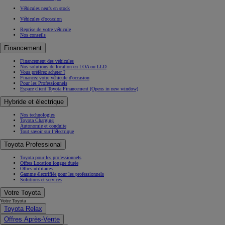
Véhicules neufs en stock
Véhicules d'occasion
Reprise de votre véhicule
Nos conseils
Financement
Financement des véhicules
Nos solutions de location en LOA ou LLD
Vous préférez acheter ?
Financez votre véhicule d'occasion
Pour les Professionnels
Espace client Toyota Financement
(Opens in new window)
Hybride et électrique
Nos technologies
Toyota Charging
Autonomie et conduite
Tout savoir sur l’électrique
Toyota Professional
Toyota pour les professionnels
Offres Location longue durée
Offres utilitaires
Gamme électrifiée pour les professionnels
Solutions et services
Votre Toyota
Votre Toyota
Toyota Relax
Offres Après-Vente