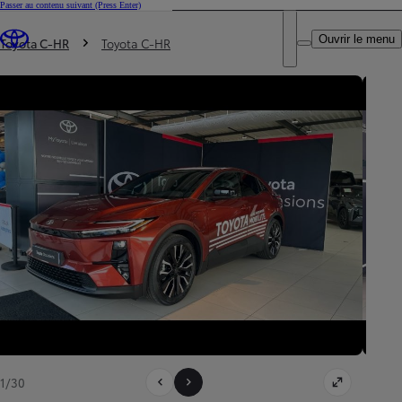
Passer au contenu suivant
(Press Enter)
DEALER NAME
Vous êtes ici
:
Ouvrir le menu
Trouvez un partenaire Toyota
Toyota C-HR
Toyota C-HR
1/30