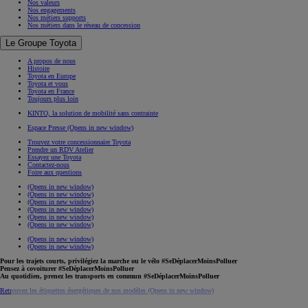
Nos valeurs
Nos engagements
Nos métiers supports
Nos métiers dans le réseau de concession
Le Groupe Toyota
A propos de nous
Histoire
Toyota en Europe
Toyota et vous
Toyota en France
Toujours plus loin
KINTO, la solution de mobilité sans contrainte
Espace Presse
(Opens in new window)
Trouvez votre concessionnaire Toyota
Prendre un RDV Atelier
Essayez une Toyota
Contactez-nous
Foire aux questions
(Opens in new window)
(Opens in new window)
(Opens in new window)
(Opens in new window)
(Opens in new window)
(Opens in new window)
(Opens in new window)
(Opens in new window)
Pour les trajets courts, privilégiez la marche ou le vélo #SeDéplacerMoinsPolluer
Pensez à covoiturer #SeDéplacerMoinsPolluer
Au quotidien, prenez les transports en commun #SeDéplacerMoinsPolluer
Retrouvez les étiquettes énergétiques de nos modèles
(Opens in new window)