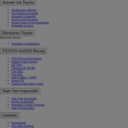
Assurer ma Toyota
Assurer mon véhicule
Les options sur-mesure
Assurance Connectée
Assurer votre Occasion
Espace Client Toyota Assurances
Demander un devis
Découvrez Toyota
Découvrez Toyota
Actualités et évènements
TOYOTA GAZOO Racing
TOYOTA GAZOO Racing
Gamme Gazoo Racing
GR Yaris
Finition GR SPORT
FIA WRC
FIA WEC
Rallye Dakar / W2RC
Supra GT4
Trouvez votre Gazoo Center
Start Your Impossible
Start Your Impossible
Projets de mobilité
Partenariat Special Olympics
Team Toyota France
Carrières
Recrutement
Nos offres d'emploi