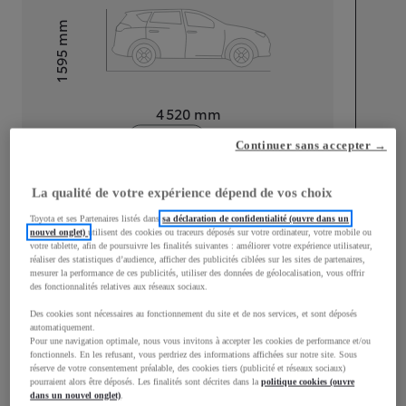
mm
1 595
Hauteur
Longueur
4 520
mm
Continuer sans accepter →
La qualité de votre expérience dépend de vos choix
Toyota et ses Partenaires listés dans
sa déclaration de confidentialité (ouvre dans un
nouvel onglet)
utilisent des cookies ou traceurs déposés sur votre ordinateur, votre mobile ou
Largeur
1 870
mm
votre tablette, afin de poursuivre les finalités suivantes : améliorer votre expérience utilisateur,
réaliser des statistiques d’audience, afficher des publicités ciblées sur les sites de partenaires,
mesurer la performance de ces publicités, utiliser des données de géolocalisation, vous offrir
des fonctionnalités relatives aux réseaux sociaux.
Des cookies sont nécessaires au fonctionnement du site et de nos services, et sont déposés
Consommation mixte
automatiquement.
Pour une navigation optimale, nous vous invitons à accepter les cookies de performance et/ou
fonctionnels. En les refusant, vous perdriez des informations affichées sur notre site. Sous
Émissions CO2
0
g/km
réserve de votre consentement préalable, des cookies tiers (publicité et réseaux sociaux)
pourraient alors être déposés. Les finalités sont décrites dans la
politique cookies (ouvre
dans un nouvel onglet)
.