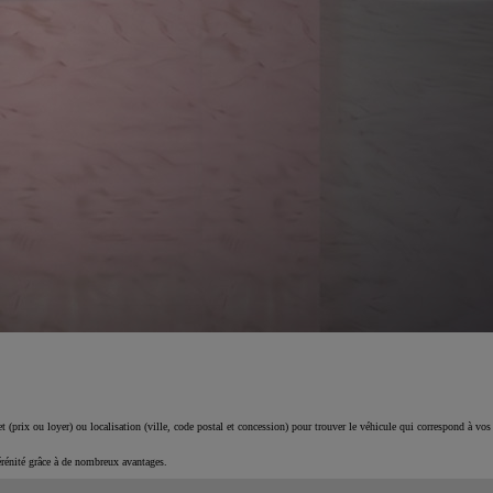
 (prix ou loyer) ou localisation (ville, code postal et concession) pour trouver le véhicule qui correspond à vos
érénité grâce à de nombreux avantages.