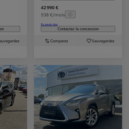
42 990 €
538 €/mois
En savoir plus
ion
Contactez la concession
auvegardez
Comparez
Sauvegardez