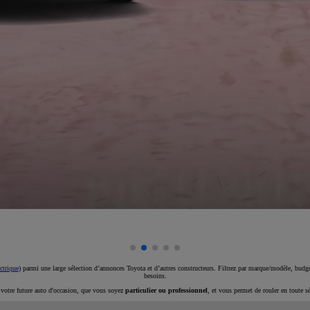
ctrique
) parmi une large sélection d’annonces Toyota et d’autres constructeurs. Filtrez par marque/modèle, budget
besoins.
e votre future auto d'occasion, que vous soyez
particulier ou professionnel
, et vous permet de rouler en toute s