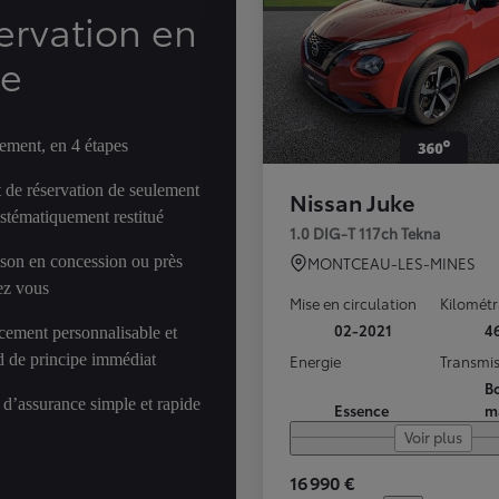
ervation en
ne
ement, en 4 étapes
 de réservation de seulement
Nissan Juke
ystématiquement restitué
1.0 DIG-T 117ch Tekna
ison en concession ou près
MONTCEAU-LES-MINES
ez vous
Mise en circulation
Kilomét
02-2021
4
cement personnalisable et
d de principe immédiat
Energie
Transmis
Bo
 d’assurance simple et rapide
Essence
m
Voir plus
16 990 €