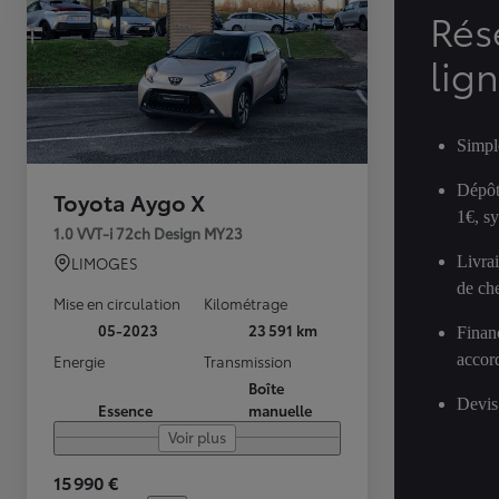
Rés
lig
Simpl
Dépôt
Toyota Aygo X
1€, s
1.0 VVT-i 72ch Design MY23
Livra
LIMOGES
de ch
Mise en circulation
Kilométrage
05-2023
23 591 km
Finan
accor
Energie
Transmission
Boîte
Devis
Essence
manuelle
Voir plus
15 990 €