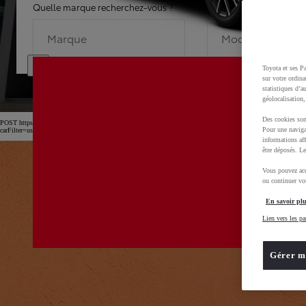
Quelle marque recherchez-vous ?
Quel modèle recherche
Marque
Modèle
Toyota et ses Pa
sur votre ordina
statistiques d’a
géolocalisation,
Des cookies son
POST https://usc-webcomponents.toyota-europe.com/v1/car-filter-header/fr/fr?
Pour une naviga
carFilter=used&brand=toyota&uscEnv=production&useGlobalStore=true&gclid=CjwKCAjw4dDT
informations aff
être déposés. Le
Vous pouvez acc
ou continuer vot
En savoir plu
Lien vers les pa
Gérer m