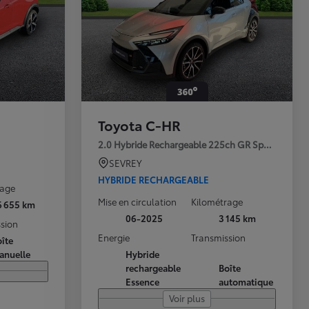
Toyota C-HR
2.0 Hybride Rechargeable 225ch GR Sport Premi
SEVREY
HYBRIDE RECHARGEABLE
rage
Mise en circulation
Kilométrage
6 655 km
06-2025
3 145 km
sion
Energie
Transmission
îte
anuelle
Hybride
rechargeable
Boîte
Essence
automatique
Voir plus