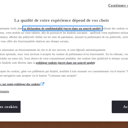
z-vous ?
Quel est votre budget ?
Dans quelle vi
Continuer 
Prix / Loyer
Ville / 
La qualité de votre expérience dépend de vos choix
rtenaires listés dans
sa déclaration de confidentialité (ouvre dans un nouvel onglet)
utilisent des cookies o
teur, votre mobile ou votre tablette, afin de poursuivre les finalités suivantes : améliorer votre expérience utilisat
udience, afficher des publicités ciblées sur les sites de partenaires, mesurer la performance de ces publicités, util
 vous offrir des fonctionnalités relatives aux réseaux sociaux.
t nécessaires au fonctionnement du site et de nos services, et sont déposés automatiquement.
tion optimale, nous vous invitons à accepter les cookies de performance et/ou fonctionnels. En les refusant, vou
BhAqEiwAkHYmSkgJOZZE_68xlBxFEDrHbe8EW2dfvFJD1WAj2eZHGFoR6rPEiJ4fpxoCNqYQAvD_BwE&gbrai
ichées sur notre site. Sous réserve de votre consentement préalable, des cookies tiers (publicité et réseaux sociau
s finalités sont décrites dans la
politique cookies (ouvre dans un nouvel onglet)
.
epter les cookies, gérer vos préférences par finalité, modifier à tout moment vos consentements via le bouton "
re navigation sans accepter via le bouton "Continuer sans accepter".
s sur notre politique des cookies
rtenaires
es cookies
Ac