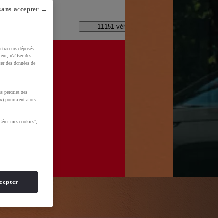
lle ?
sans accepter →
Code Postal / Concession
11151 véhicules disponibles
u traceurs déposés
eur, réaliser des
iser des données de
s perdriez des
d=0AAAAADMU_rNHF5hpFDrrQBD2ybUHe3Zv7
x) pourraient alors
Gérer mes cookies",
cepter