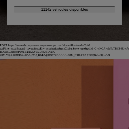
11142 véhicules disponibles
POST https://usc-webcomponents.toyota-europe.com/v1/car-filter-header/fr/fr?
carFilter=used&brand=toyota&uscEnv=production&useGlobalStore=true&gclid=CjwKCAjwhNbTBhB4EiwA
ldAaScD3sjoqxPv0TBafkGCy-aVDI8UPDjklX-
0hMNvj6Hr03teIhoCskwQAvD_BwE&gbraid=0AAAAADMU_rPROFq2-pYcxqtz257uljGAm