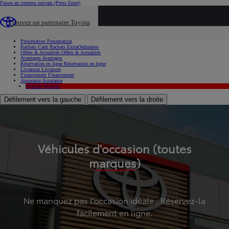
Passer au contenu suivant
(Press Enter)
...
Trouvez un partenaire Toyota
Voiture d'occasion
Présentation
Présentation
Rachats Cash
Rachats ExtraOrdinaires
Offres & Actualités
Offres & Actualités
Avantages
Avantages
Réservation en ligne
Réservation en ligne
Livraison
Livraison
Financement
Financement
Assurance
Assurance
Hybride
Hybride
Défilement vers la gauche
Défilement vers la droite
Véhicules d'occasion (toutes
marques)
Ne manquez pas l'occasion idéale : Réservez-la
facilement en ligne.