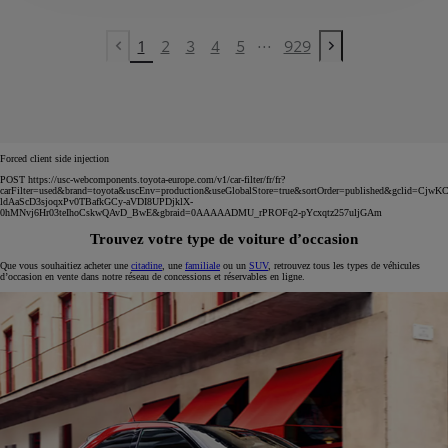
...
1
2
3
4
5
929
Previous page
Next page
Forced client side injection
POST https://usc-webcomponents.toyota-europe.com/v1/car-filter/fr/fr?
carFilter=used&brand=toyota&uscEnv=production&useGlobalStore=true&sortOrder=published&gclid=C
ldAaScD3sjoqxPv0TBafkGCy-aVDI8UPDjklX-
0hMNvj6Hr03teIhoCskwQAvD_BwE&gbraid=0AAAAADMU_rPROFq2-pYcxqtz257uljGAm
Trouvez votre type de voiture d’occasion
Que vous souhaitiez acheter une
citadine
, une
familiale
ou un
SUV
, retrouvez tous les types de véhicules
d’occasion en vente dans notre réseau de concessions et réservables en ligne.