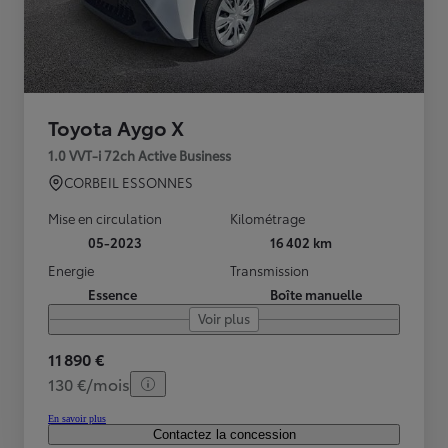
Toyota Aygo X
1.0 VVT-i 72ch Active Business
CORBEIL ESSONNES
Mise en circulation
Kilométrage
05-2023
16 402 km
Energie
Transmission
Essence
Boîte manuelle
Voir plus
11 890 €
130 €/mois
En savoir plus
Contactez la concession