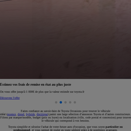
Réservez en ligne votre occasion pour 1€ seulement
Réservez en ligne
Faites confiance au savoir-faire de Toyota Occasions pour trouver le véhicule
idéal (
essence
,
diesel
,
hybride
,
électrique
) parmi une large sélection d’annonces Toyota et d’autres constructeurs.
Filtrez par marque/modèle, budget (prix ou loyer) ou localisation (ville, code postal et concession) pour trouver
le véhicule qui correspond à vos besoins.
Toyota simplifie et sécurise l'achat de votre future auto d'occasion, que vous soyez
particulier ou
professionnel
, et vous permet de rouler en toute sérénité grâce à de nombreux avantages.